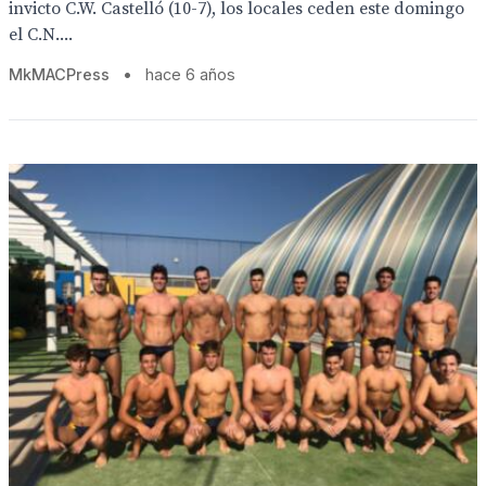
invicto C.W. Castelló (10-7), los locales ceden este domingo
el C.N....
MkMACPress
•
hace 6 años