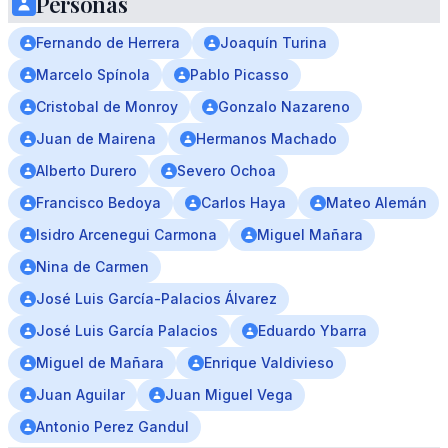
Personas
Fernando de Herrera
Joaquín Turina
Marcelo Spínola
Pablo Picasso
Cristobal de Monroy
Gonzalo Nazareno
Juan de Mairena
Hermanos Machado
Alberto Durero
Severo Ochoa
Francisco Bedoya
Carlos Haya
Mateo Alemán
Isidro Arcenegui Carmona
Miguel Mañara
Nina de Carmen
José Luis García-Palacios Álvarez
José Luis García Palacios
Eduardo Ybarra
Miguel de Mañara
Enrique Valdivieso
Juan Aguilar
Juan Miguel Vega
Antonio Perez Gandul