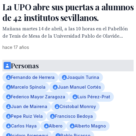
La UPO abre sus puertas a alumnos
de 42 institutos sevillanos.
Mañana martes 14 de abril, a las 10 horas en el Pabellón
de Tenis de Mesa de la Universidad Pablo de Olavide...
hace 17 años
Personas
Fernando de Herrera
Joaquín Turina
Marcelo Spínola
Juan Manuel Cortés
Federico Mayor Zaragoza
Luis Pérez-Prat
Juan de Mairena
Cristobal Monroy
Pepe Ruiz Vela
Francisco Bedoya
Carlos Haya
Albero
Alberto Magno
Isidoro Arcenegui
Pablo Picasso