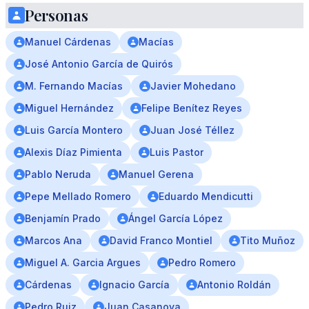
Personas
Manuel Cárdenas
Macías
José Antonio García de Quirós
M. Fernando Macías
Javier Mohedano
Miguel Hernández
Felipe Benítez Reyes
Luis García Montero
Juan José Téllez
Alexis Díaz Pimienta
Luis Pastor
Pablo Neruda
Manuel Gerena
Pepe Mellado Romero
Eduardo Mendicutti
Benjamín Prado
Ángel García López
Marcos Ana
David Franco Montiel
Tito Muñoz
Miguel A. Garcia Argues
Pedro Romero
Cárdenas
Ignacio García
Antonio Roldán
Pedro Ruiz
Juan Casanova