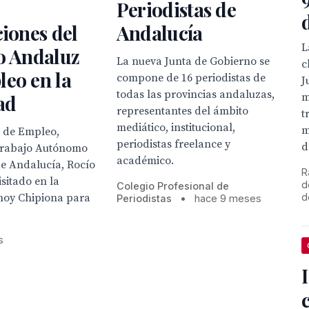
Periodistas de
ciones del
Andalucía
L
o Andaluz
La nueva Junta de Gobierno se
c
eo en la
compone de 16 periodistas de
J
todas las provincias andaluzas,
m
ad
representantes del ámbito
t
mediático, institucional,
m
a de Empleo,
periodistas freelance y
d
Trabajo Autónomo
académico.
de Andalucía, Rocío
R
isitado en la
d
Colegio Profesional de
d
oy Chipiona para
Periodistas
•
hace 9 meses
s