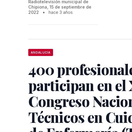
Radiotelevisión municipal de
Chipiona, 15 de septiembre de
2022
•
hace 3 años
ANDALUCÍA
400 profesional
participan en el
Congreso Nacion
Técnicos en Cui