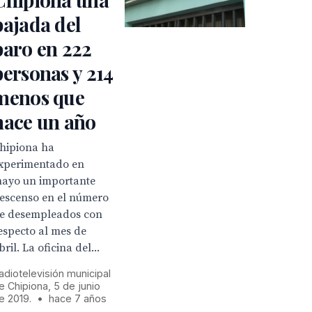
bajada del
paro en 222
personas y 214
menos que
hace un año
hipiona ha
xperimentado en
ayo un importante
escenso en el número
e desempleados con
especto al mes de
bril. La oficina del...
adiotelevisión municipal
e Chipiona, 5 de junio
e 2019.
•
hace 7 años