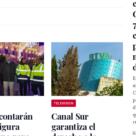
E
m
C
p
TELEVISION
d
 contarán
Canal Sur
q
c
figura
garantiza el
R