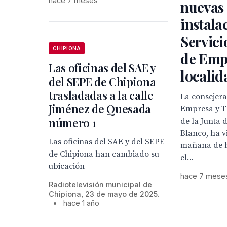
hace 7 meses
nuevas
instala
Servici
CHIPIONA
de Empl
Las oficinas del SAE y
localid
del SEPE de Chipiona
trasladadas a la calle
La consejer
Jiménez de Quesada
Empresa y 
número 1
de la Junta 
Blanco, ha v
Las oficinas del SAE y del SEPE
mañana de h
de Chipiona han cambiado su
el...
ubicación
hace 7 mese
Radiotelevisión municipal de
Chipiona, 23 de mayo de 2025.
•
hace 1 año