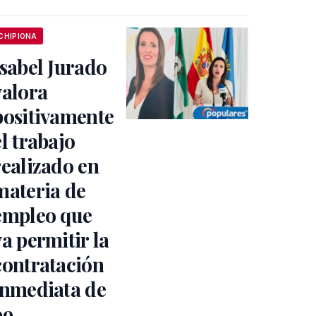
CHIPIONA
Isabel Jurado
valora
positivamente
el trabajo
realizado en
materia de
empleo que
va permitir la
contratación
inmediata de
99