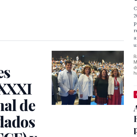
C
2
p
r
a
u
R
M
es
d
h
 XXXI
al de
dados