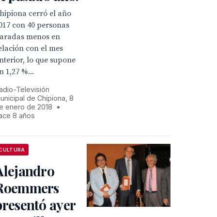
hipiona cerró el año
017 con 40 personas
aradas menos en
elación con el mes
nterior, lo que supone
n 1,27 %...
adio-Televisión
unicipal de Chipiona, 8
e enero de 2018
•
ace 8 años
CULTURA
Alejandro
Roemmers
presentó ayer