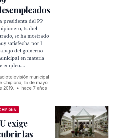
desempleados
a presidenta del PP
hipionero, Isabel
urado, se ha mostrado
uy satisfecha por l
rabajo del gobierno
unicipal en materia
e empleo....
adiotelevisión municipal
e Chipiona, 15 de mayo
e 2019.
•
hace 7 años
CHIPIONA
IU exige
cubrir las