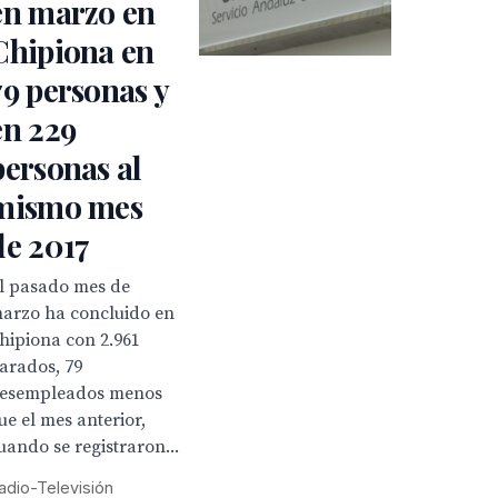
en marzo en
Chipiona en
79 personas y
en 229
personas al
mismo mes
de 2017
l pasado mes de
arzo ha concluido en
hipiona con 2.961
arados, 79
esempleados menos
ue el mes anterior,
uando se registraron...
adio-Televisión