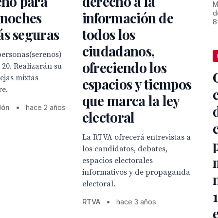
eno para
derecho a la
M
d
 noches
información de
8
ás seguras
todos los
ciudadanos,
ersonas(serenos)
ofreciendo los
 20. Realizarán su
ejas mixtas
espacios y tiempos
e.
que marca la ley
dón
•
hace 2 años
electoral
La RTVA ofrecerá entrevistas a
los candidatos, debates,
espacios electorales
informativos y de propaganda
electoral.
RTVA
•
hace 3 años