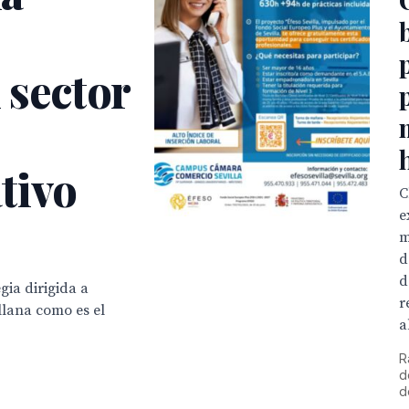
 sector
tivo
C
e
m
d
d
gia dirigida a
r
llana como es el
a
R
d
d