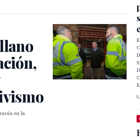
llano
E
C
D
ación,
S
D
y
C
E
ivismo
I
rarán en la