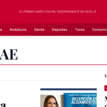
EL PRIMER DIARIO DIGITAL INDEPENDIENTE DE SEVILLA
la
Andalucía
Gente
Deportes
Toros
Comunic
SAE
M
la