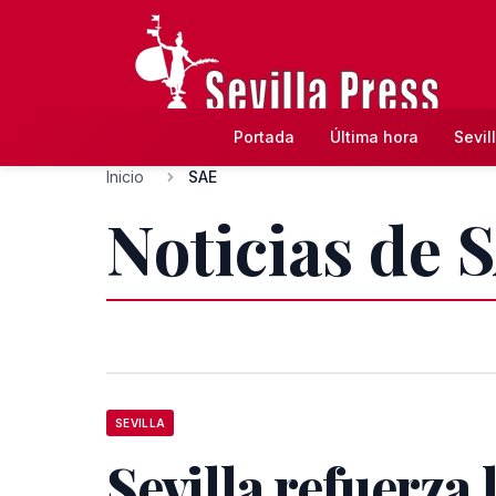
Portada
Última hora
Sevil
Inicio
SAE
Noticias de 
SEVILLA
Sevilla refuerza 