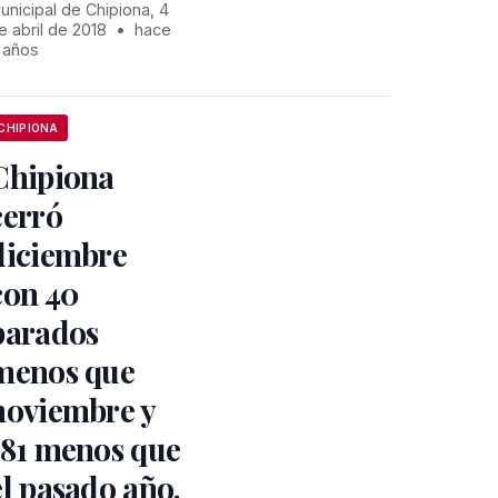
unicipal de Chipiona, 4
e abril de 2018
•
hace
 años
CHIPIONA
Chipiona
cerró
diciembre
con 40
parados
menos que
noviembre y
181 menos que
el pasado año.