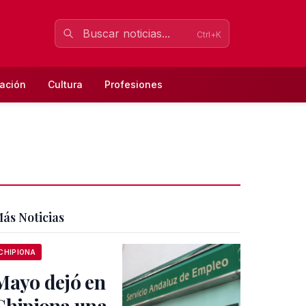
Ctrl+K
ación
Cultura
Profesiones
ás Noticias
CHIPIONA
Mayo dejó en
Chipiona una