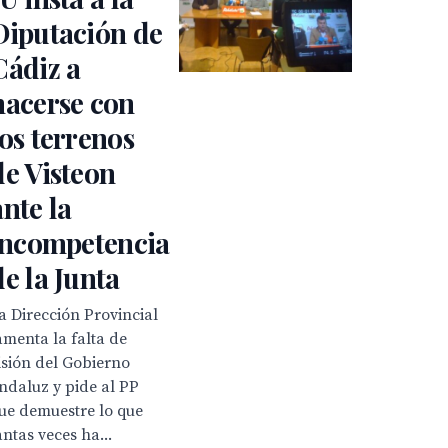
Diputación de
Cádiz a
hacerse con
los terrenos
de Visteon
ante la
incompetencia
de la Junta
a Dirección Provincial
amenta la falta de
isión del Gobierno
ndaluz y pide al PP
ue demuestre lo que
antas veces ha...