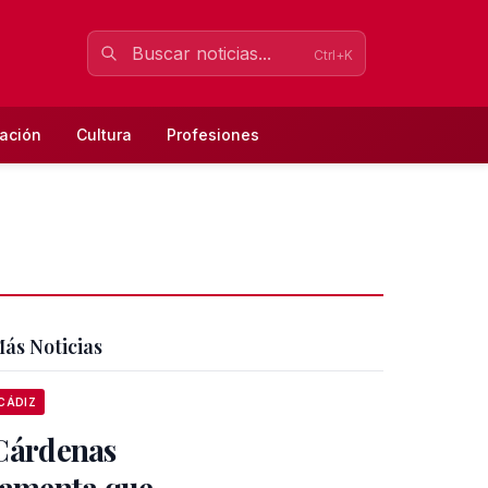
Ctrl+K
ación
Cultura
Profesiones
ás Noticias
CÁDIZ
Cárdenas
lamenta que