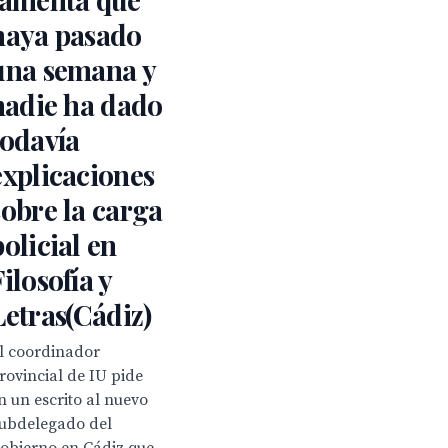
haya pasado
una semana y
nadie ha dado
todavía
explicaciones
sobre la carga
policial en
Filosofía y
Letras(Cádiz)
l coordinador
rovincial de IU pide
n un escrito al nuevo
ubdelegado del