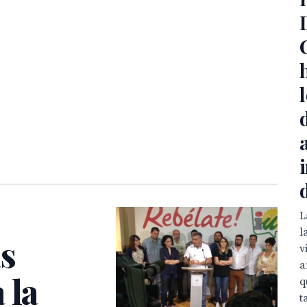
L
l
s
v
a
 la
q
t