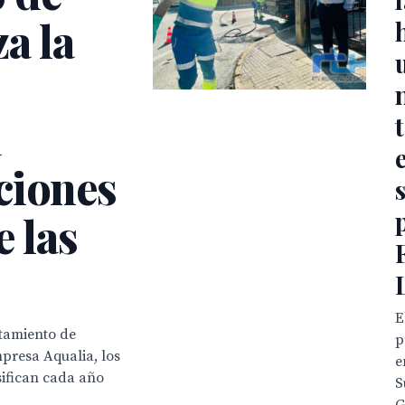
a la
a
ciones
e las
E
ntamiento de
p
presa Aqualia, los
e
sifican cada año
S