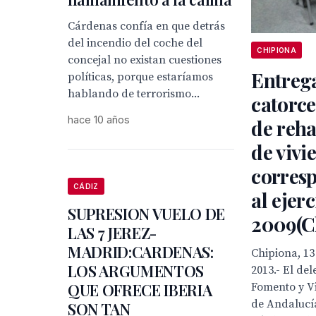
Cárdenas confía en que detrás
del incendio del coche del
CHIPIONA
concejal no existan cuestiones
Entreg
políticas, porque estaríamos
hablando de terrorismo...
catorce
hace 10 años
de reha
de vivi
corres
CÁDIZ
al ejerc
SUPRESION VUELO DE
2009(C
LAS 7 JEREZ-
MADRID:CARDENAS:
Chipiona, 13
LOS ARGUMENTOS
2013.- El del
QUE OFRECE IBERIA
Fomento y Vi
de Andalucí
SON TAN