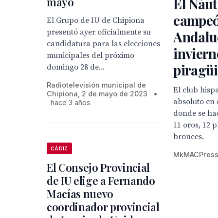
mayo
El Náut
campeó
El Grupo de IU de Chipiona
presentó ayer oficialmente su
Andalu
candidatura para las elecciones
inviern
municipales del próximo
piragü
domingo 28 de...
Radiotelevisión municipal de
El club hispa
Chipiona, 2 de mayo de 2023
•
absoluto en 
hace 3 años
donde se ha
11 oros, 12 p
bronces.
CÁDIZ
MkMACPres
El Consejo Provincial
de IU elige a Fernando
Macías nuevo
coordinador provincial