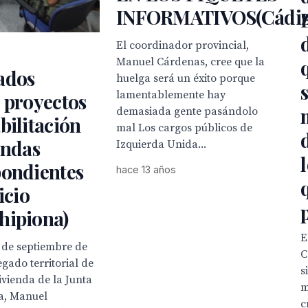
INFORMATIVOS(Cádiz
El coordinador provincial,
Manuel Cárdenas, cree que la
ados
huelga será un éxito porque
lamentablemente hay
 proyectos
demasiada gente pasándolo
bilitación
mal Los cargos públicos de
endas
Izquierda Unida...
pondientes
hace 13 años
icio
hipiona)
E
 de septiembre de
C
egado territorial de

vienda de la Junta
m
a, Manuel
c