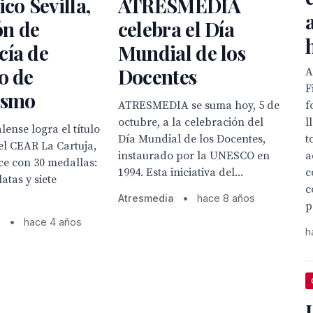
ico Sevilla,
ATRESMEDIA
n de
celebra el Día
cía de
Mundial de los
o de
Docentes
A
F
ismo
f
ATRESMEDIA se suma hoy, 5 de
l
octubre, a la celebración del
lense logra el título
t
Día Mundial de los Docentes,
el CEAR La Cartuja,
a
instaurado por la UNESCO en
ce con 30 medallas:
c
1994. Esta iniciativa del...
latas y siete
c
Atresmedia
•
hace 8 años
p
s
•
hace 4 años
h