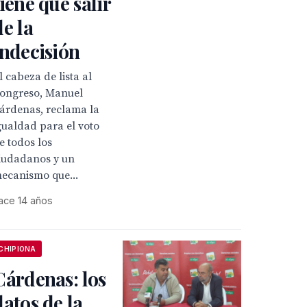
tiene que salir
de la
indecisión
l cabeza de lista al
ongreso, Manuel
árdenas, reclama la
gualdad para el voto
e todos los
iudadanos y un
ecanismo que...
ace 14 años
CHIPIONA
Cárdenas: los
datos de la