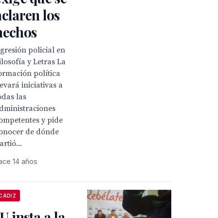
aclaren los
hechos
gresión policial en
ilosofía y Letras La
ormación política
levará iniciativas a
odas las
dministraciones
ompetentes y pide
onocer de dónde
artió...
ace 14 años
CÁDIZ
IU insta a la