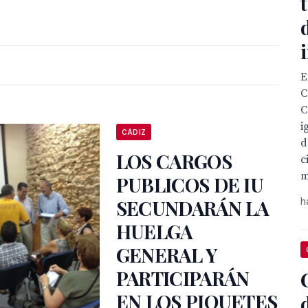
E
C
C
i
CÁDIZ
d
LOS CARGOS
c
m
PUBLICOS DE IU
SECUNDARÁN LA
h
HUELGA
GENERAL Y
PARTICIPARÁN
EN LOS PIQUETES