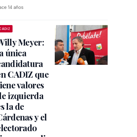
ace 14 años
CÁDIZ
Willy Meyer:
la única
candidatura
en CADIZ que
tiene valores
de izquierda
es la de
Cárdenas y el
electorado