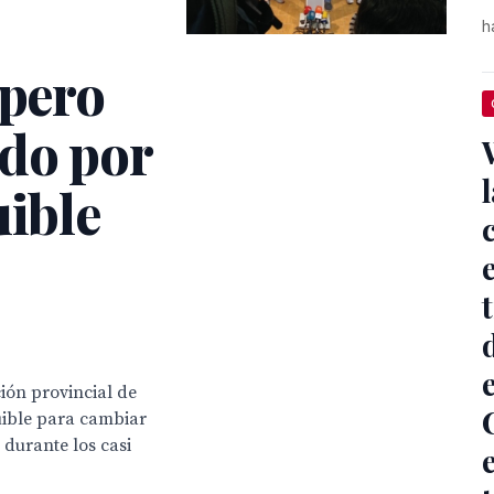
h
 pero
ndo por
uible
ión provincial de
uible para cambiar
durante los casi