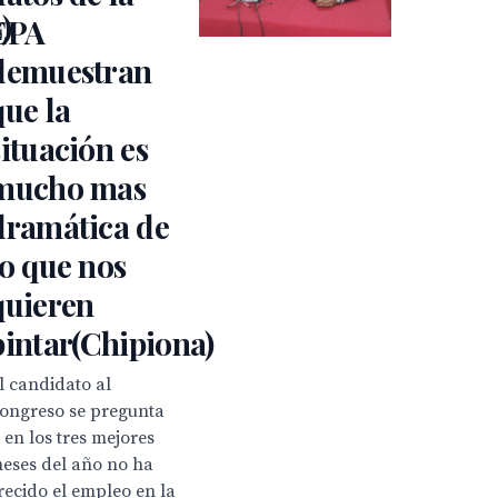
)
EPA
demuestran
que la
situación es
mucho mas
dramática de
lo que nos
quieren
pintar(Chipiona)
l candidato al
ongreso se pregunta
si en los tres mejores
eses del año no ha
recido el empleo en la