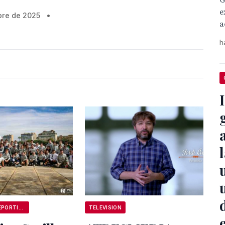
G
e
bre de 2025
•
a
h

ANDALUCÍA DEPORTIVA
TELEVISION