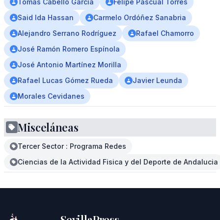
Tomás Cabello García
Felipe Pascual Torres
Said Ida Hassan
Carmelo Ordóñez Sanabria
Alejandro Serrano Rodríguez
Rafael Chamorro
José Ramón Romero Espínola
José Antonio Martínez Morilla
Rafael Lucas Gómez Rueda
Javier Leunda
Morales Cevidanes
Misceláneas
Tercer Sector : Programa Redes
Ciencias de la Actividad Fisica y del Deporte de Andalucia
SevillaPress