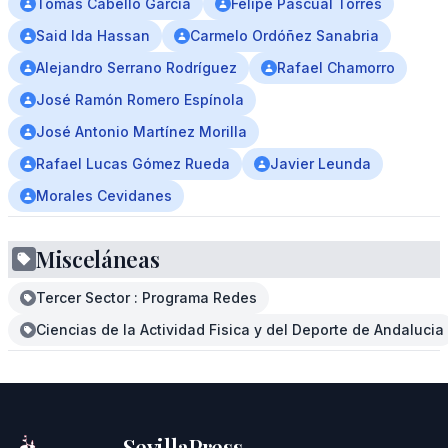
Tomás Cabello García
Felipe Pascual Torres
Said Ida Hassan
Carmelo Ordóñez Sanabria
Alejandro Serrano Rodríguez
Rafael Chamorro
José Ramón Romero Espínola
José Antonio Martínez Morilla
Rafael Lucas Gómez Rueda
Javier Leunda
Morales Cevidanes
Misceláneas
Tercer Sector : Programa Redes
Ciencias de la Actividad Fisica y del Deporte de Andalucia
SevillaPress