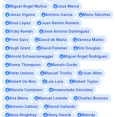
Miguel Ángel Muñoz
José Mercé
Jesús Vigorra
Antonio García
Manu Sánchez
Rosa López
Juan Ramón Romero
Vicky Román
José Antonio Domínguez
Primi Sanz
David de María
Vanesa Martín
Hugh Grant
David Palomar
Kirk Douglas
Arnold Schwarzenegger
Miguel Ángel Rodríguez
Emma Thompson
Manolo Gordo
Peter Ustinov
Manuel Triviño
Joan Allen
Robert De Niro
Luis Lara
Robert Taylor
Mariola Cantarero
Inmaculada González
Ana Mena
Manuel Lorente
Charles Bronson
Antonio Cattoni
David Gallardo
Keira Knightley
Hilary Swank
Melody