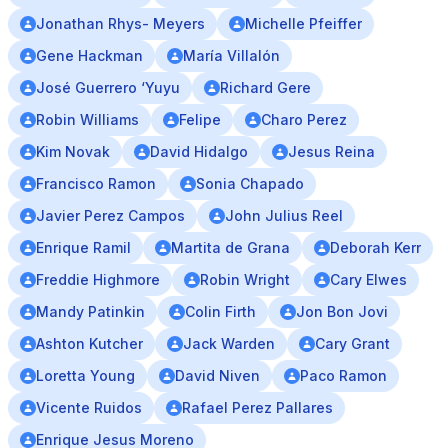
Jonathan Rhys- Meyers
Michelle Pfeiffer
Gene Hackman
María Villalón
José Guerrero ‘Yuyu
Richard Gere
Robin Williams
Felipe
Charo Perez
Kim Novak
David Hidalgo
Jesus Reina
Francisco Ramon
Sonia Chapado
Javier Perez Campos
John Julius Reel
Enrique Ramil
Martita de Grana
Deborah Kerr
Freddie Highmore
Robin Wright
Cary Elwes
Mandy Patinkin
Colin Firth
Jon Bon Jovi
Ashton Kutcher
Jack Warden
Cary Grant
Loretta Young
David Niven
Paco Ramon
Vicente Ruidos
Rafael Perez Pallares
Enrique Jesus Moreno