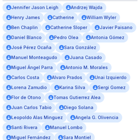
Jennifer Jason Leigh
Andrzej Wajda
Henry James
Catherine
William Wyler
Ben Chaplin
Catherine Sloper
Javier Paisano
Daniel Blanco
Pedro Olea
Antonia Gómez
José Pérez Ocaña
Sara González
Manuel Monteagudo
Juana Casado
Miguel Ángel Parra
Antonio M. Morales
Carlos Costa
Alvaro Prados
Unai Izquierdo
Lorena Zamudio
Karina Silva
Sergi Gomez
Flor de Otono
Tomas Gutierrez Alea
Juan Carlos Tabio
Diego Solana
Leopoldo Alas Minguez
Angela G. Olivencia
Santi Rivera
Manuel Lombo
Miguel Fernández
Sara Montiel