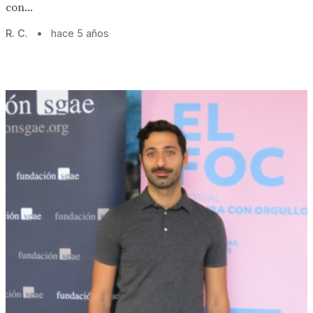
con...
R. C.
•
hace 5 años