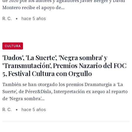
de 2020 por los autores y agitadores Javier Berger y David
Montero recibe el apoyo de...
R. C.
•
hace 5 años
CULTURA
'Dados', 'La Suerte', 'Negra sombra' y
'Transmutación', Premios Nazario del FOC
5, Festival Cultura con Orgullo
También se han otorgado los premios Dramaturgia a ‘La
Suerte’, de Pérez&Disla, Interpretación ex aequo al reparto
de ‘Negra sombra’...
R. C.
•
hace 5 años