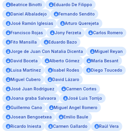
Beatrice Binotti
Eduardo De Filippo
Daniel Albaladejo
Fernando Sendito
José Ramón Iglesias
Arturo Querejeta
Francisco Rojas
Jony Ferzeta
Carlos Romero
Fito Mansilla
Eduardo Bazo
Jorge de Juan Con Natalia Dicenta
Miguel Reyan
David Boceta
Alberto Gómez
María Besant
Luisa Martínez
Isabel Rodes
Diego Toucedo
Miguel Cubero
David Lázaro
José Juan Rodríguez
Carmen Cortes
Joana graba Salvaora
José Luis Torrijo
Guillermo Cano
Miguel Angel Romero
Josean Bengoetxea
Emilio Baule
Ricardo Iniesta
Carmen Gallardo
Raúl Vera