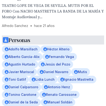
TEATRO LOPE DE VEGA DE SEVILLA. MUTIS POR EL
FORO Con NACHO MASTRETTA LA BANDA DE LA MARÍA Y
Montaje Audiovisual y...
Alfredo Sanchez
•
hace 21 años
Personas
Adolfo Marsillach
Héctor Alterio
Alberto García-Alix
Fernando Vega
Agustín Hurtado
Jesús del Pozo
Javier Mariscal
Daniel Navarro
Mutis
Toni Gatlif
Lidia Lunch
Ignacio Mastretta
Daniel Calparsoro
Antonio Henz
Tonino Carotone
Renato Carossone
Daniel de Ia Seda
Manuel Soldán