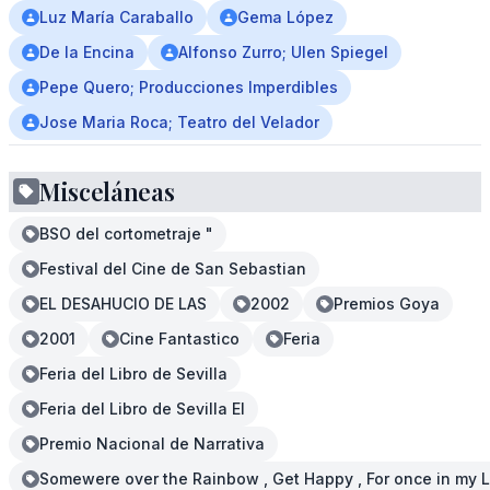
Luz María Caraballo
Gema López
De la Encina
Alfonso Zurro; Ulen Spiegel
Pepe Quero; Producciones Imperdibles
Jose Maria Roca; Teatro del Velador
Misceláneas
BSO del cortometraje "
Festival del Cine de San Sebastian
EL DESAHUCIO DE LAS
2002
Premios Goya
2001
Cine Fantastico
Feria
Feria del Libro de Sevilla
Feria del Libro de Sevilla El
Premio Nacional de Narrativa
Somewere over the Rainbow , Get Happy , For once in my L