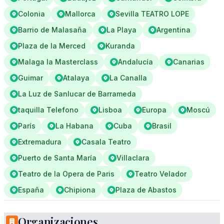
Colonia
Mallorca
Sevilla TEATRO LOPE
Barrio de Malasaña
La Playa
Argentina
Plaza de la Merced
Kuranda
Malaga la Masterclass
Andalucía
Canarias
Guimar
Atalaya
La Canalla
La Luz de Sanlucar de Barrameda
taquilla Telefono
Lisboa
Europa
Moscú
París
La Habana
Cuba
Brasil
Extremadura
Casala Teatro
Puerto de Santa María
Villaclara
Teatro de la Opera de Paris
Teatro Velador
España
Chipiona
Plaza de Abastos
Organizaciones