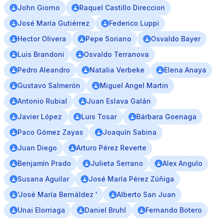
John Giorno
Raquel Castillo Direccion
José María Gutiérrez
Federico Luppi
Hector Olivera
Pepe Soriano
Osvaldo Bayer
Luis Brandoni
Osvaldo Terranova
Pedro Aleandro
Natalia Verbeke
Elena Anaya
Gustavo Salmerón
Miguel Angel Martin
Antonio Rubial
Juan Eslava Galán
Javier López
Luis Tosar
Bárbara Goenaga
Paco Gómez Zayas
Joaquín Sabina
Juan Diego
Arturo Pérez Reverte
Benjamín Prado
Julieta Serrano
Alex Angulo
Susana Aguilar
José María Pérez Zúñiga
‘José María Bernáldez '
Alberto San Juan
Unai Elorriaga
Daniel Bruhl
Fernando Botero