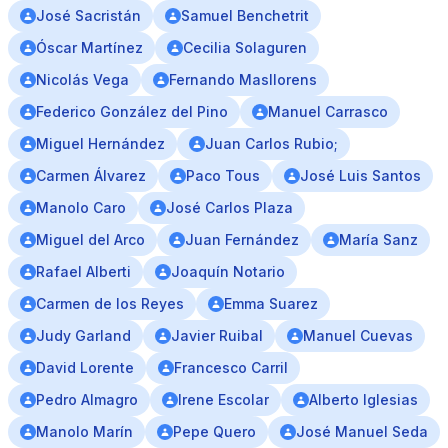
José Sacristán
Samuel Benchetrit
Óscar Martínez
Cecilia Solaguren
Nicolás Vega
Fernando Masllorens
Federico González del Pino
Manuel Carrasco
Miguel Hernández
Juan Carlos Rubio;
Carmen Álvarez
Paco Tous
José Luis Santos
Manolo Caro
José Carlos Plaza
Miguel del Arco
Juan Fernández
María Sanz
Rafael Alberti
Joaquín Notario
Carmen de los Reyes
Emma Suarez
Judy Garland
Javier Ruibal
Manuel Cuevas
David Lorente
Francesco Carril
Pedro Almagro
Irene Escolar
Alberto Iglesias
Manolo Marín
Pepe Quero
José Manuel Seda