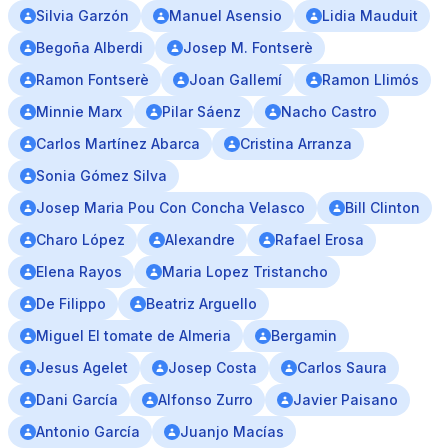
Silvia Garzón
Manuel Asensio
Lidia Mauduit
Begoña Alberdi
Josep M. Fontserè
Ramon Fontserè
Joan Gallemí
Ramon Llimós
Minnie Marx
Pilar Sáenz
Nacho Castro
Carlos Martínez Abarca
Cristina Arranza
Sonia Gómez Silva
Josep Maria Pou Con Concha Velasco
Bill Clinton
Charo López
Alexandre
Rafael Erosa
Elena Rayos
Maria Lopez Tristancho
De Filippo
Beatriz Arguello
Miguel El tomate de Almeria
Bergamin
Jesus Agelet
Josep Costa
Carlos Saura
Dani García
Alfonso Zurro
Javier Paisano
Antonio García
Juanjo Macías