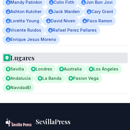
Mandy Patinkin
Colin Firth
Jon Bon Jovi
Ashton Kutcher
Jack Warden
Cary Grant
Loretta Young
David Niven
Paco Ramon
Vicente Ruidos
Rafael Perez Pallares
Enrique Jesus Moreno
Lugares
Sevilla
Londres
Australia
Los Ángeles
Andalucía
La Banda
Pasion Vega
NavidadEl
SevillaPress