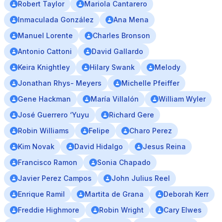
Robert Taylor
Mariola Cantarero
Inmaculada González
Ana Mena
Manuel Lorente
Charles Bronson
Antonio Cattoni
David Gallardo
Keira Knightley
Hilary Swank
Melody
Jonathan Rhys- Meyers
Michelle Pfeiffer
Gene Hackman
María Villalón
William Wyler
José Guerrero ‘Yuyu
Richard Gere
Robin Williams
Felipe
Charo Perez
Kim Novak
David Hidalgo
Jesus Reina
Francisco Ramon
Sonia Chapado
Javier Perez Campos
John Julius Reel
Enrique Ramil
Martita de Grana
Deborah Kerr
Freddie Highmore
Robin Wright
Cary Elwes