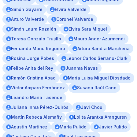
Simón Gayarre
Elvira Valverde
Arturo Valverde
Coronel Valverde
Simón Laura Rozalén
Elvira Sara Miquel
Teresa Gonzalo Trujillo
Mauro Ander Azurmendi
Fernando Manu Regueiro
Arturo Sandra Marchena
Rosina Jorge Pobes
Leonor Carlos Serrano-Clark
Felipe Anita del Rey
Juanma Navas
Ramón Cristina Abad
María Luisa Miguel Diosdado
Víctor Amparo Fernández
Susana Raúl Cano
Leandro María Tasende
Juliana Inma Pérez-Quirós
Javi Chou
Martín Rebeca Alemañy
Lolita Arantxa Aranguren
Agustín Martínez
María Pulido
Javier Pulido
Gustavo Gala Jefa
Raúl Lasvignes