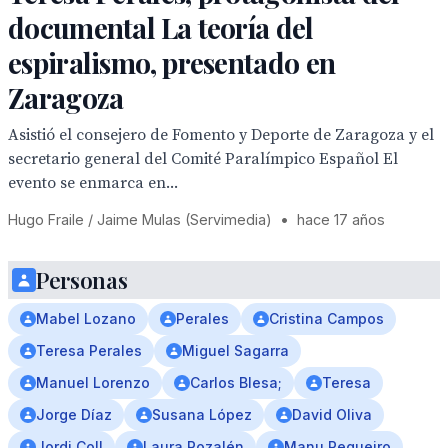
documental La teoría del
espiralismo, presentado en
Zaragoza
Asistió el consejero de Fomento y Deporte de Zaragoza y el
secretario general del Comité Paralímpico Español El
evento se enmarca en...
Hugo Fraile / Jaime Mulas (Servimedia)
•
hace 17 años
Personas
Mabel Lozano
Perales
Cristina Campos
Teresa Perales
Miguel Sagarra
Manuel Lorenzo
Carlos Blesa;
Teresa
Jorge Díaz
Susana López
David Oliva
Jordi Coll
Laura Rozalén
Manu Regueiro