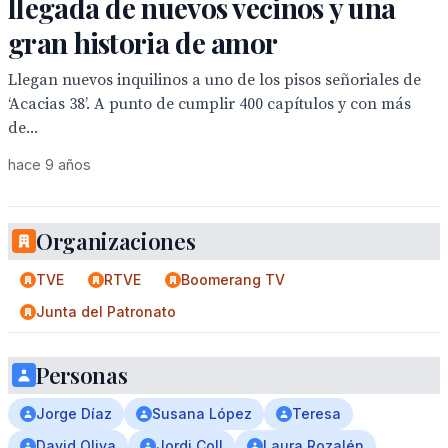
llegada de nuevos vecinos y una
gran historia de amor
Llegan nuevos inquilinos a uno de los pisos señoriales de
‘Acacias 38’. A punto de cumplir 400 capítulos y con más
de...
hace 9 años
Organizaciones
TVE
RTVE
Boomerang TV
Junta del Patronato
Personas
Jorge Díaz
Susana López
Teresa
David Oliva
Jordi Coll
Laura Rozalén