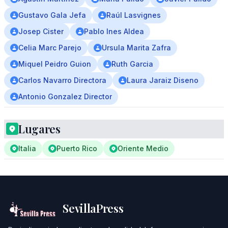
Gustavo Gala Jefa
Raúl Lasvignes
Josep Cister
Pablo Ines Aldea
Celia Marc Parejo
Ursula Marita Zafra
Miquel Peidro Guion
Ruth Garcia
Carlos Navarro Directora
Laura Jaraiz Diseno
Antonio Gonzalez Director
Lugares
Italia
Puerto Rico
Oriente Medio
SevillaPress