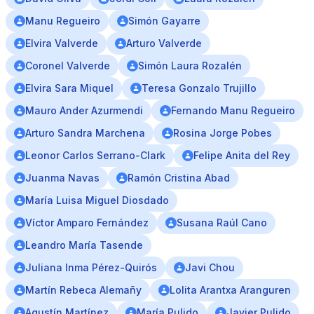
Manu Regueiro
Simón Gayarre
Elvira Valverde
Arturo Valverde
Coronel Valverde
Simón Laura Rozalén
Elvira Sara Miquel
Teresa Gonzalo Trujillo
Mauro Ander Azurmendi
Fernando Manu Regueiro
Arturo Sandra Marchena
Rosina Jorge Pobes
Leonor Carlos Serrano-Clark
Felipe Anita del Rey
Juanma Navas
Ramón Cristina Abad
María Luisa Miguel Diosdado
Víctor Amparo Fernández
Susana Raúl Cano
Leandro María Tasende
Juliana Inma Pérez-Quirós
Javi Chou
Martín Rebeca Alemañy
Lolita Arantxa Aranguren
Agustín Martínez
María Pulido
Javier Pulido