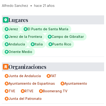
Alfredo Sanchez
•
hace 21 años
Lugares
Jerez
El Puerto de Santa María
Jerez de la Frontera
Campo de Gibraltar
Andalucía
Italia
Puerto Rico
Oriente Medio
Organizaciones
Junta de Andalucía
FAT
Ayuntamiento de Espartinas
Ayuntamiento
TVE
RTVE
Boomerang TV
Junta del Patronato