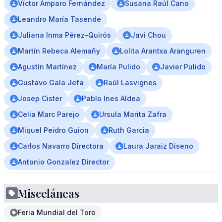
Víctor Amparo Fernández
Susana Raúl Cano
Leandro María Tasende
Juliana Inma Pérez-Quirós
Javi Chou
Martín Rebeca Alemañy
Lolita Arantxa Aranguren
Agustín Martínez
María Pulido
Javier Pulido
Gustavo Gala Jefa
Raúl Lasvignes
Josep Cister
Pablo Ines Aldea
Celia Marc Parejo
Ursula Marita Zafra
Miquel Peidro Guion
Ruth Garcia
Carlos Navarro Directora
Laura Jaraiz Diseno
Antonio Gonzalez Director
Misceláneas
Feria Mundial del Toro