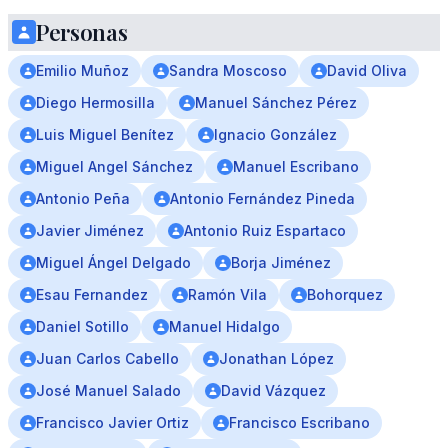
Personas
Emilio Muñoz
Sandra Moscoso
David Oliva
Diego Hermosilla
Manuel Sánchez Pérez
Luis Miguel Benítez
Ignacio González
Miguel Angel Sánchez
Manuel Escribano
Antonio Peña
Antonio Fernández Pineda
Javier Jiménez
Antonio Ruiz Espartaco
Miguel Ángel Delgado
Borja Jiménez
Esau Fernandez
Ramón Vila
Bohorquez
Daniel Sotillo
Manuel Hidalgo
Juan Carlos Cabello
Jonathan López
José Manuel Salado
David Vázquez
Francisco Javier Ortiz
Francisco Escribano