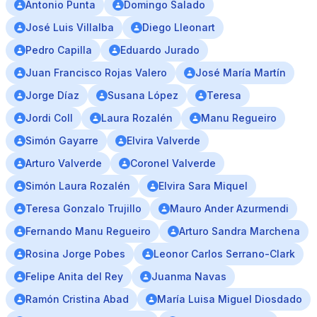
Antonio Punta
Domingo Salado
José Luis Villalba
Diego Lleonart
Pedro Capilla
Eduardo Jurado
Juan Francisco Rojas Valero
José María Martín
Jorge Díaz
Susana López
Teresa
Jordi Coll
Laura Rozalén
Manu Regueiro
Simón Gayarre
Elvira Valverde
Arturo Valverde
Coronel Valverde
Simón Laura Rozalén
Elvira Sara Miquel
Teresa Gonzalo Trujillo
Mauro Ander Azurmendi
Fernando Manu Regueiro
Arturo Sandra Marchena
Rosina Jorge Pobes
Leonor Carlos Serrano-Clark
Felipe Anita del Rey
Juanma Navas
Ramón Cristina Abad
María Luisa Miguel Diosdado