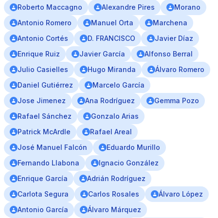
Roberto Maccagno
Alexandre Pires
Morano
Antonio Romero
Manuel Orta
Marchena
Antonio Cortés
D. FRANCISCO
Javier Díaz
Enrique Ruiz
Javier García
Alfonso Berral
Julio Casielles
Hugo Miranda
Álvaro Romero
Daniel Gutiérrez
Marcelo García
Jose Jimenez
Ana Rodríguez
Gemma Pozo
Rafael Sánchez
Gonzalo Arias
Patrick McArdle
Rafael Areal
José Manuel Falcón
Eduardo Murillo
Fernando Llabona
Ignacio González
Enrique García
Adrián Rodríguez
Carlota Segura
Carlos Rosales
Álvaro López
Antonio García
Álvaro Márquez