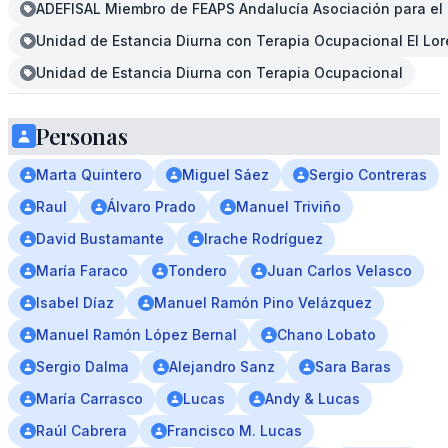
ADEFISAL Miembro de FEAPS Andalucía Asociación para el 
Unidad de Estancia Diurna con Terapia Ocupacional El Lore
Unidad de Estancia Diurna con Terapia Ocupacional
Personas
Marta Quintero
Miguel Sáez
Sergio Contreras
Raul
Álvaro Prado
Manuel Triviño
David Bustamante
Irache Rodríguez
María Faraco
Tondero
Juan Carlos Velasco
Isabel Díaz
Manuel Ramón Pino Velázquez
Manuel Ramón López Bernal
Chano Lobato
Sergio Dalma
Alejandro Sanz
Sara Baras
María Carrasco
Lucas
Andy & Lucas
Raúl Cabrera
Francisco M. Lucas