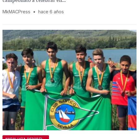
campeonato a celebrar en...
MkMACPress
•
hace 6 años