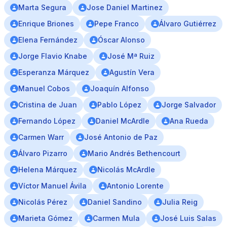
Marta Segura
Jose Daniel Martinez
Enrique Briones
Pepe Franco
Álvaro Gutiérrez
Elena Fernández
Óscar Alonso
Jorge Flavio Knabe
José Mª Ruiz
Esperanza Márquez
Agustín Vera
Manuel Cobos
Joaquín Alfonso
Cristina de Juan
Pablo López
Jorge Salvador
Fernando López
Daniel McArdle
Ana Rueda
Carmen Warr
José Antonio de Paz
Álvaro Pizarro
Mario Andrés Bethencourt
Helena Márquez
Nicolás McArdle
Víctor Manuel Ávila
Antonio Lorente
Nicolás Pérez
Daniel Sandino
Julia Reig
Marieta Gómez
Carmen Mula
José Luis Salas