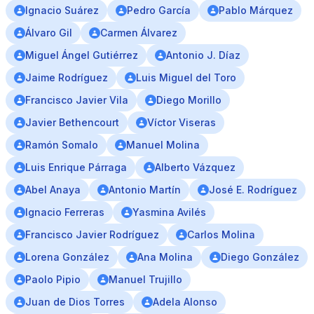
Ignacio Suárez
Pedro García
Pablo Márquez
Álvaro Gil
Carmen Álvarez
Miguel Ángel Gutiérrez
Antonio J. Díaz
Jaime Rodríguez
Luis Miguel del Toro
Francisco Javier Vila
Diego Morillo
Javier Bethencourt
Víctor Viseras
Ramón Somalo
Manuel Molina
Luis Enrique Párraga
Alberto Vázquez
Abel Anaya
Antonio Martín
José E. Rodríguez
Ignacio Ferreras
Yasmina Avilés
Francisco Javier Rodríguez
Carlos Molina
Lorena González
Ana Molina
Diego González
Paolo Pipio
Manuel Trujillo
Juan de Dios Torres
Adela Alonso