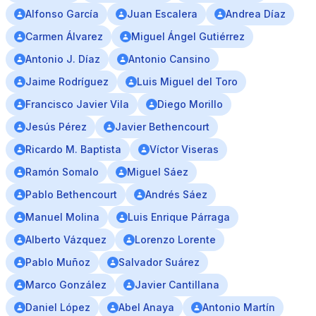
Alfonso García
Juan Escalera
Andrea Díaz
Carmen Álvarez
Miguel Ángel Gutiérrez
Antonio J. Díaz
Antonio Cansino
Jaime Rodríguez
Luis Miguel del Toro
Francisco Javier Vila
Diego Morillo
Jesús Pérez
Javier Bethencourt
Ricardo M. Baptista
Víctor Viseras
Ramón Somalo
Miguel Sáez
Pablo Bethencourt
Andrés Sáez
Manuel Molina
Luis Enrique Párraga
Alberto Vázquez
Lorenzo Lorente
Pablo Muñoz
Salvador Suárez
Marco González
Javier Cantillana
Daniel López
Abel Anaya
Antonio Martín