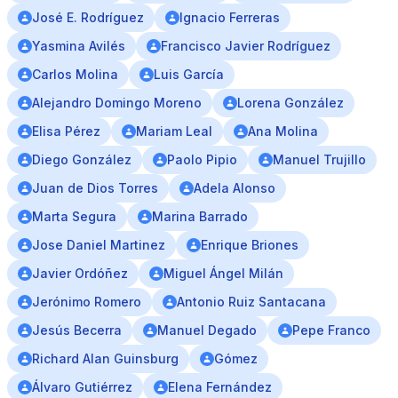
José E. Rodríguez
Ignacio Ferreras
Yasmina Avilés
Francisco Javier Rodríguez
Carlos Molina
Luis García
Alejandro Domingo Moreno
Lorena González
Elisa Pérez
Mariam Leal
Ana Molina
Diego González
Paolo Pipio
Manuel Trujillo
Juan de Dios Torres
Adela Alonso
Marta Segura
Marina Barrado
Jose Daniel Martinez
Enrique Briones
Javier Ordóñez
Miguel Ángel Milán
Jerónimo Romero
Antonio Ruiz Santacana
Jesús Becerra
Manuel Degado
Pepe Franco
Richard Alan Guinsburg
Gómez
Álvaro Gutiérrez
Elena Fernández