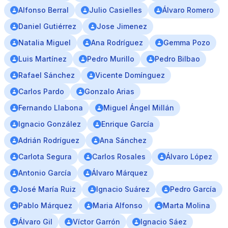
Alfonso Berral
Julio Casielles
Álvaro Romero
Daniel Gutiérrez
Jose Jimenez
Natalia Miguel
Ana Rodríguez
Gemma Pozo
Luis Martínez
Pedro Murillo
Pedro Bilbao
Rafael Sánchez
Vicente Domínguez
Carlos Pardo
Gonzalo Arias
Fernando Llabona
Miguel Ángel Millán
Ignacio González
Enrique García
Adrián Rodríguez
Ana Sánchez
Carlota Segura
Carlos Rosales
Álvaro López
Antonio García
Álvaro Márquez
José María Ruiz
Ignacio Suárez
Pedro García
Pablo Márquez
Maria Alfonso
Marta Molina
Álvaro Gil
Víctor Garrón
Ignacio Sáez