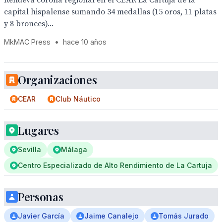
Renueva corona regional en el CEAR La Cartuja de la
capital hispalense sumando 34 medallas (15 oros, 11 platas
y 8 bronces)...
MkMAC Press
•
hace 10 años
Organizaciones
CEAR
Club Náutico
Lugares
Sevilla
Málaga
Centro Especializado de Alto Rendimiento de La Cartuja
Personas
Javier García
Jaime Canalejo
Tomás Jurado