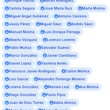
Enrique García
Adrián Rodríguez
Carlota Segura
José María Ruiz
Marta Molina
Miguel Ángel Gutiérrez
Antonio Cansino
Jesús Pérez
Miguel Sáez
Andrés Sáez
Manuel Molina
Luis Enrique Párraga
Alberto Vázquez
Lorenzo Lorente
Pablo Muñoz
Salvador Suárez
Marco González
Javier Cantillana
Daniel López
Yasmina Avilés
Francisco Javier Rodríguez
Carlos Molina
Luis García
Alejandro Domingo Moreno
Lorena González
Mariam Leal
Ana Molina
Diego González
Paolo Pipio
Juan de Dios Torres
Adela Alonso