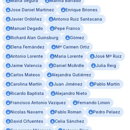
Marta Segura
Marina Barrado
Jose Daniel Martinez
Enrique Briones
Javier Ordóñez
Antonio Ruiz Santacana
Manuel Degado
Pepe Franco
Richard Alan Guinsburg
Gómez
Elena Fernández
Mª Carmen Ortiz
Antonio Lorente
Maria Lorente
José Mª Ruiz
Jaime Valencia
Daniel McArdle
Julia Reig
Carlos Mateos
Alejandra Gutiérrez
Carolina Martín
Juan Jiménez
Pablo Martín
Ricardo Baptista
Alejandro Nieto
Francisco Antonio Vazquez
Fernando Limon
Nicolas Navarro
Pablo Roman
Pedro Pelaez
David Cifuentes
Celia Sánchez