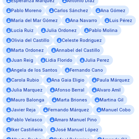
Esperanza Márquez
Antonio Díaz
Pablo Moreno
Carlos Sánchez
Ana Gómez
María del Mar Gómez
Ana Navarro
Luis Pérez
Lucía Ruiz
Julia Ordonez
Pablo Molina
Olivia del Castillo
Celeste Rodriguez
Marta Ordonez
Annabel del Castillo
Juan Reig
Lidia Florido
Julia Perez
Angela de los Santos
Fernando Cano
Carola Rubio
Ana Gaia Eligio
Paula Márquez
Julia Marquez
Afonso Berral
Alvaro Amil
Mauro Balonga
Marta Briones
Martina Gil
Javier Reja
Fernando Márquez
Manuel Cobo
Pablo Velasco
Amaro Manuel Pino
Iker Castiñeira
José Manuel López