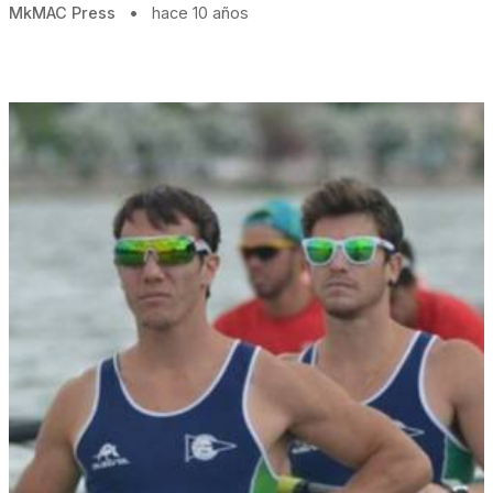
MkMAC Press
•
hace 10 años