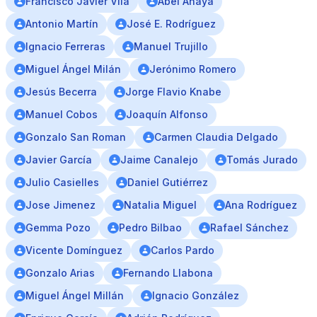
Francisco Javier Vila
Abel Anaya
Antonio Martín
José E. Rodríguez
Ignacio Ferreras
Manuel Trujillo
Miguel Ángel Milán
Jerónimo Romero
Jesús Becerra
Jorge Flavio Knabe
Manuel Cobos
Joaquín Alfonso
Gonzalo San Roman
Carmen Claudia Delgado
Javier García
Jaime Canalejo
Tomás Jurado
Julio Casielles
Daniel Gutiérrez
Jose Jimenez
Natalia Miguel
Ana Rodríguez
Gemma Pozo
Pedro Bilbao
Rafael Sánchez
Vicente Domínguez
Carlos Pardo
Gonzalo Arias
Fernando Llabona
Miguel Ángel Millán
Ignacio González