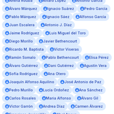
Amina Rouba
Álvaro López
Antonio García
Álvaro Márquez
Ignacio Suárez
Pedro García
Pablo Márquez
Ignacio Sáez
Alfonso García
Juan Escalera
Antonio J. Díaz
Jaime Rodríguez
Luis Miguel del Toro
Diego Morillo
Javier Bethencourt
Ricardo M. Baptista
Víctor Viseras
Ramón Somalo
Pablo Bethencourt
Elisa Pérez
Álvaro Gutiérrez
Dani Gutiérrez
Agustín Vera
Sofía Rodríguez
Ana Otero
Joaquín Alfonso Aquilino
José Antonio de Paz
Pedro Murillo
Lucía Ordoñez
Ana Sánchez
Carlos Rosales
Maria Alfonso
Álvaro Gil
Víctor Garrón
Andrea Díaz
Carmen Álvarez