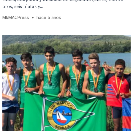
oros, seis platas y...
MkMACPress
•
hace 5 años