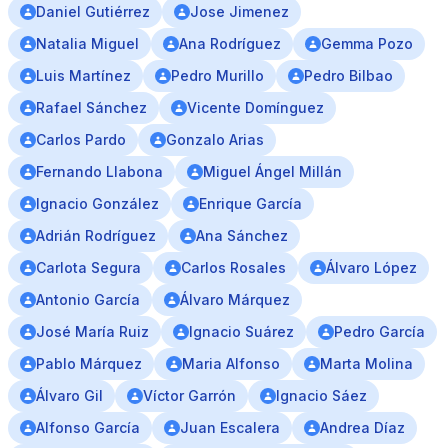
Daniel Gutiérrez
Jose Jimenez
Natalia Miguel
Ana Rodríguez
Gemma Pozo
Luis Martínez
Pedro Murillo
Pedro Bilbao
Rafael Sánchez
Vicente Domínguez
Carlos Pardo
Gonzalo Arias
Fernando Llabona
Miguel Ángel Millán
Ignacio González
Enrique García
Adrián Rodríguez
Ana Sánchez
Carlota Segura
Carlos Rosales
Álvaro López
Antonio García
Álvaro Márquez
José María Ruiz
Ignacio Suárez
Pedro García
Pablo Márquez
Maria Alfonso
Marta Molina
Álvaro Gil
Víctor Garrón
Ignacio Sáez
Alfonso García
Juan Escalera
Andrea Díaz