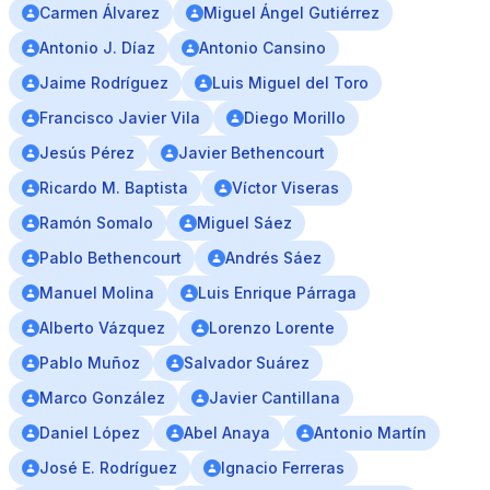
Carmen Álvarez
Miguel Ángel Gutiérrez
Antonio J. Díaz
Antonio Cansino
Jaime Rodríguez
Luis Miguel del Toro
Francisco Javier Vila
Diego Morillo
Jesús Pérez
Javier Bethencourt
Ricardo M. Baptista
Víctor Viseras
Ramón Somalo
Miguel Sáez
Pablo Bethencourt
Andrés Sáez
Manuel Molina
Luis Enrique Párraga
Alberto Vázquez
Lorenzo Lorente
Pablo Muñoz
Salvador Suárez
Marco González
Javier Cantillana
Daniel López
Abel Anaya
Antonio Martín
José E. Rodríguez
Ignacio Ferreras