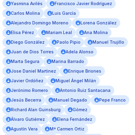
Yasmina Avilés
Francisco Javier Rodríguez
Carlos Molina
Luis García
Alejandro Domingo Moreno
Lorena González
Elisa Pérez
Mariam Leal
Ana Molina
Diego González
Paolo Pipio
Manuel Trujillo
Juan de Dios Torres
Adela Alonso
Marta Segura
Marina Barrado
Jose Daniel Martinez
Enrique Briones
Javier Ordóñez
Miguel Ángel Milán
Jerónimo Romero
Antonio Ruiz Santacana
Jesús Becerra
Manuel Degado
Pepe Franco
Richard Alan Guinsburg
Gómez
Álvaro Gutiérrez
Elena Fernández
Agustín Vera
Mª Carmen Ortiz