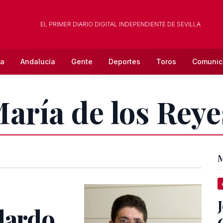
EL PRIMER DIARIO DIGITAL INDEPENDIENTE DE SEVILLA
la
Andalucía
Gente
Deportes
Toros
Comunic
María de los Rey
M
lardo