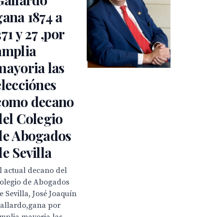
gana 1874 a
371 y 27 ,por
amplia
mayoria las
elecciónes
como decano
del Colegio
de Abogados
de Sevilla
l actual decano del
olegio de Abogados
e Sevilla, José Joaquín
allardo,gana por