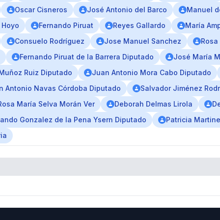
Oscar Cisneros
José Antonio del Barco
Manuel de
l Hoyo
Fernando Piruat
Reyes Gallardo
María Amp
Consuelo Rodríguez
Jose Manuel Sanchez
Rosa 
Fernando Piruat de la Barrera Diputado
José María M
 Muñoz Ruiz Diputado
Juan Antonio Mora Cabo Diputado
n Antonio Navas Córdoba Diputado
Salvador Jiménez Rodr
Rosa María Selva Morán Ver
Deborah Delmas Lirola
D
nando Gonzalez de la Pena Ysern Diputado
Patricia Martin
ia