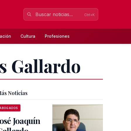
Ctrl+K
ación
Cultura
Profesiones
es Gallardo
ás Noticias
ABOGADOS
José Joaquín
Gallardo