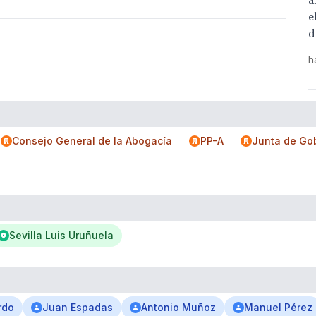
a
e
d
h
Consejo General de la Abogacía
PP-A
Junta de Gob
Sevilla Luis Uruñuela
rdo
Juan Espadas
Antonio Muñoz
Manuel Pérez