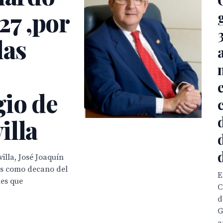
 27 ,por
las
gio de
illa
illa, José Joaquín
es como decano del
E
nes que
C
d
G