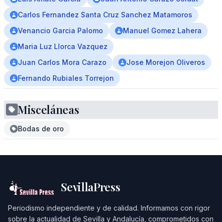
Carlos Fernandez Santa Cruz Sanchez Matamoros
Venancio Garcia Palomo
Manuel Gomez Lahera
Maria Luz Llorca Vazquez
Juan Carlos Mora Carazo
Jose Morejon Oliveros
Fernando Rubiales Torrejon
Misceláneas
Bodas de oro
SevillaPress
Periodismo independiente y de calidad. Informamos con rigor
sobre la actualidad de Sevilla y Andalucía, comprometidos con