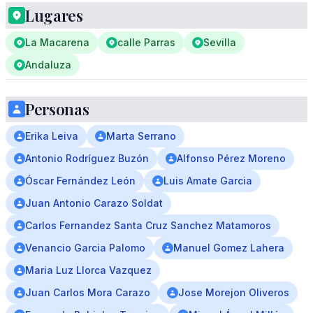
Lugares
La Macarena
calle Parras
Sevilla
Andaluza
Personas
Erika Leiva
Marta Serrano
Antonio Rodríguez Buzón
Alfonso Pérez Moreno
Óscar Fernández León
Luis Amate Garcia
Juan Antonio Carazo Soldat
Carlos Fernandez Santa Cruz Sanchez Matamoros
Venancio Garcia Palomo
Manuel Gomez Lahera
Maria Luz Llorca Vazquez
Juan Carlos Mora Carazo
Jose Morejon Oliveros