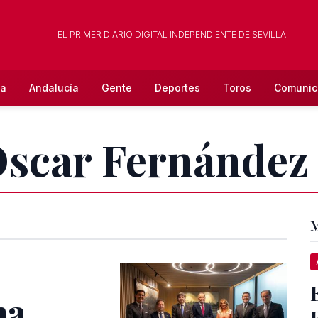
EL PRIMER DIARIO DIGITAL INDEPENDIENTE DE SEVILLA
la
Andalucía
Gente
Deportes
Toros
Comunic
Óscar Fernández
M
na