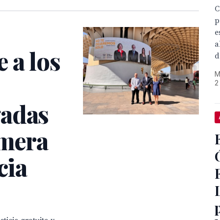
C
p
e
a
 a los
d
M
2
gadas
imera
cia