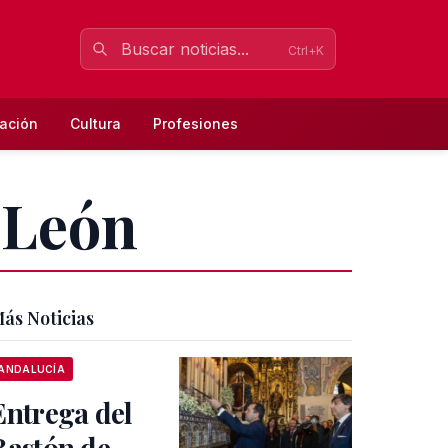
Ctrl+K
ación
Cultura
Profesiones
 León
ás Noticias
ANDALUCÍA
Entrega del
Bastón de