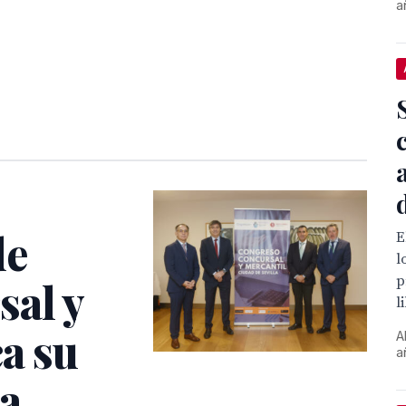
a
de
E
l
p
al y
l
a su
A
a
la