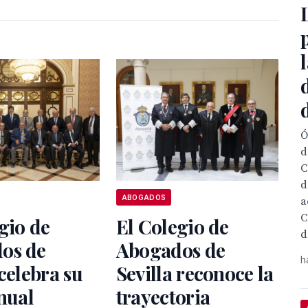
Ó
d
C
d
ABOGADOS
a
C
gio de
El Colegio de
d
os de
Abogados de
h
 celebra su
Sevilla reconoce la
anual
trayectoria