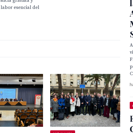
sticia gratuita y
labor esencial del
A
v
F
p
C
h