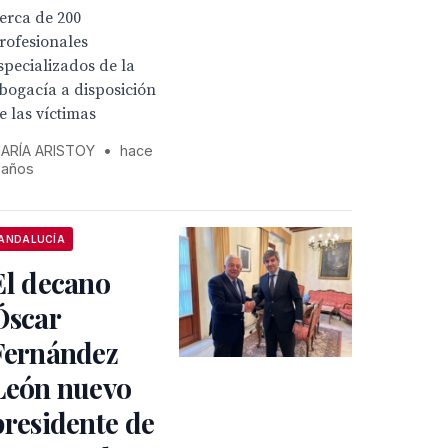
erca de 200
rofesionales
specializados de la
bogacía a disposición
e las víctimas
ARÍA ARISTOY
•
hace
 años
ANDALUCÍA
El decano
Óscar
Fernández
León nuevo
presidente de