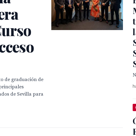
era
Curso
Acceso
N
to de graduación de
h
principales
ados de Sevilla para