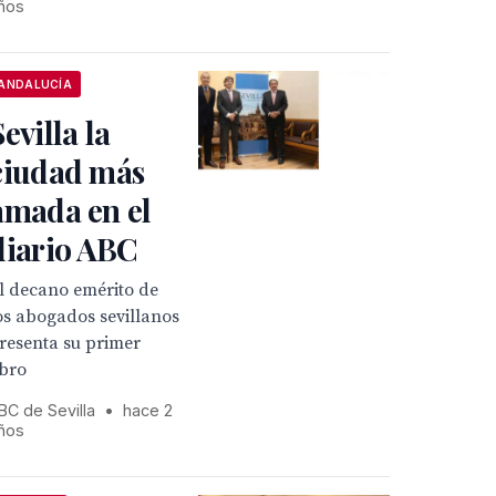
ños
ANDALUCÍA
Sevilla la
ciudad más
amada en el
diario ABC
l decano emérito de
os abogados sevillanos
resenta su primer
ibro
BC de Sevilla
•
hace 2
ños