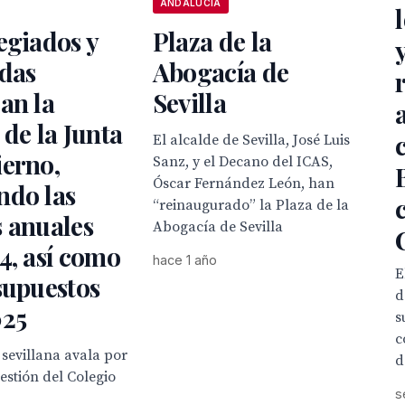
ANDALUCÍA
egiados y
Plaza de la
adas
Abogacía de
an la
Sevilla
 de la Junta
El alcalde de Sevilla, José Luis
ierno,
Sanz, y el Decano del ICAS,
Óscar Fernández León, han
ndo las
“reinaugurado” la Plaza de la
 anuales
Abogacía de Sevilla
4, así como
hace 1 año
E
supuestos
d
025
s
c
sevillana avala por
d
estión del Colegio
s