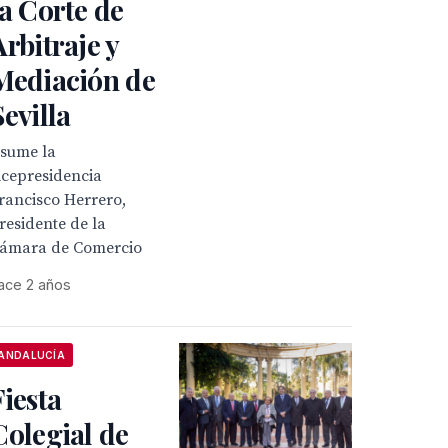
la Corte de
Arbitraje y
Mediación de
Sevilla
sume la
icepresidencia
rancisco Herrero,
residente de la
ámara de Comercio
ace 2 años
ANDALUCÍA
Fiesta
Colegial de