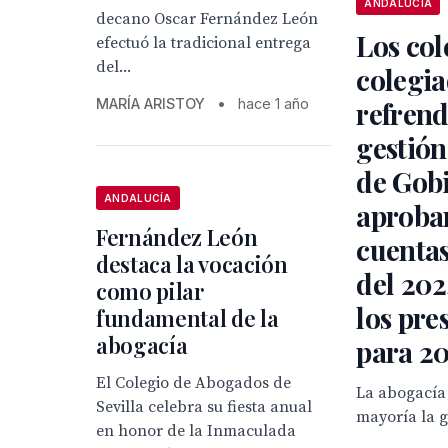
ANDALUCÍA
decano Oscar Fernández León
Los col
efectuó la tradicional entrega
del...
colegi
refrend
MARÍA ARISTOY
•
hace 1 año
gestión
de Gob
ANDALUCÍA
aproba
Fernández León
cuentas
destaca la vocación
del 202
como pilar
los pre
fundamental de la
abogacía
para 2
El Colegio de Abogados de
La abogacía 
Sevilla celebra su fiesta anual
mayoría la g
en honor de la Inmaculada