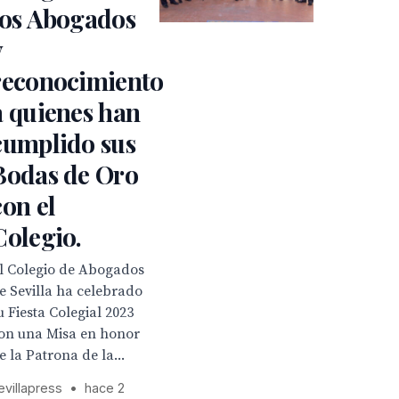
los Abogados
y
reconocimiento
a quienes han
cumplido sus
Bodas de Oro
con el
Colegio.
l Colegio de Abogados
e Sevilla ha celebrado
u Fiesta Colegial 2023
on una Misa en honor
e la Patrona de la...
evillapress
•
hace 2