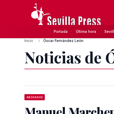
Portada
Última hora
Sevil
Inicio
Óscar Fernández León
Noticias de 
ABOGADOS
Manuel Marche