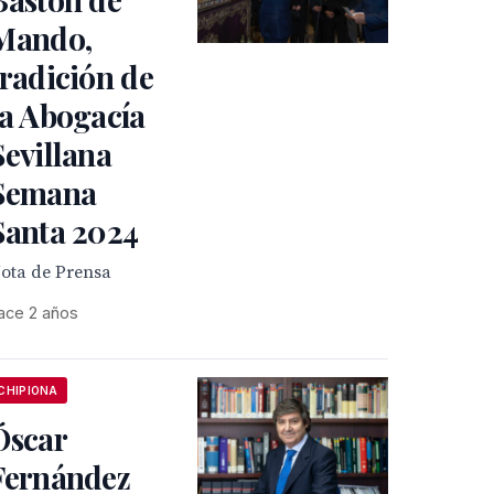
Mando,
tradición de
la Abogacía
Sevillana
Semana
Santa 2024
ota de Prensa
ace 2 años
CHIPIONA
Óscar
Fernández