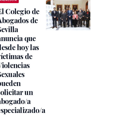
ANDALUCÍA
El Colegio de
Abogados de
Sevilla
anuncia que
desde hoy las
víctimas de
Violencias
Sexuales
pueden
solicitar un
abogado/a
especializado/a