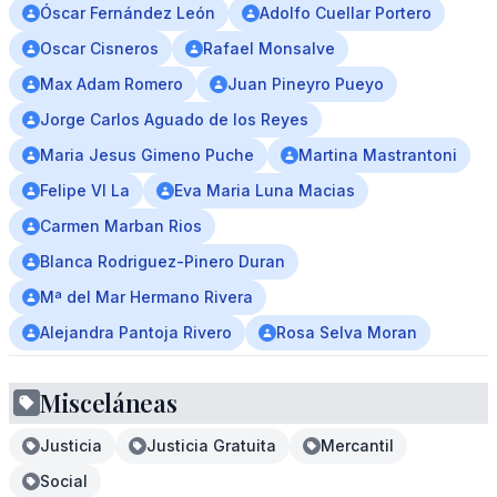
Óscar Fernández León
Adolfo Cuellar Portero
Oscar Cisneros
Rafael Monsalve
Max Adam Romero
Juan Pineyro Pueyo
Jorge Carlos Aguado de los Reyes
Maria Jesus Gimeno Puche
Martina Mastrantoni
Felipe VI La
Eva Maria Luna Macias
Carmen Marban Rios
Blanca Rodriguez-Pinero Duran
Mª del Mar Hermano Rivera
Alejandra Pantoja Rivero
Rosa Selva Moran
Misceláneas
Justicia
Justicia Gratuita
Mercantil
Social