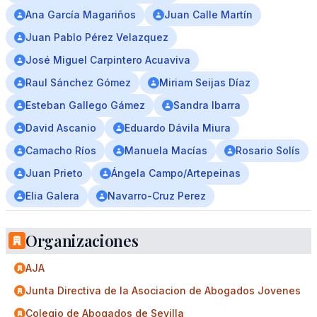
Ana García Magariños
Juan Calle Martín
Juan Pablo Pérez Velazquez
José Miguel Carpintero Acuaviva
Raul Sánchez Gómez
Miriam Seijas Díaz
Esteban Gallego Gámez
Sandra Ibarra
David Ascanio
Eduardo Dávila Miura
Camacho Ríos
Manuela Macías
Rosario Solís
Juan Prieto
Ángela Campo/Artepeinas
Elia Galera
Navarro-Cruz Perez
Organizaciones
AJA
Junta Directiva de la Asociacion de Abogados Jovenes
Colegio de Abogados de Sevilla