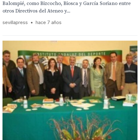
Balompié, como Bizcocho, Biosca y García Soriano entre
otros Directivos del Ateneo y...
sevillapress
•
hace 7 años