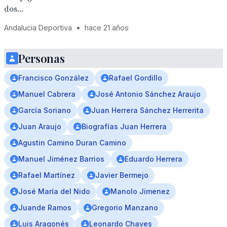
dos...
Andalucia Deportiva
•
hace 21 años
Personas
Francisco González
Rafael Gordillo
Manuel Cabrera
José Antonio Sánchez Araujo
García Soriano
Juan Herrera Sánchez Herrerita
Juan Araujo
Biografías Juan Herrera
Agustin Camino Duran Camino
Manuel Jiménez Barrios
Eduardo Herrera
Rafael Martínez
Javier Bermejo
José María del Nido
Manolo Jimenez
Juande Ramos
Gregorio Manzano
Luis Aragonés
Leonardo Chaves