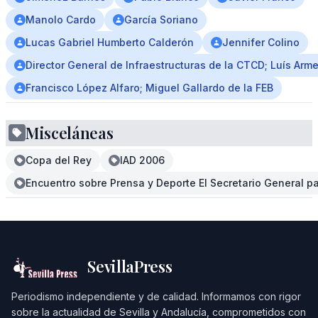
Manolo Cardo
García Soriano
Lucas Gabriel Humberto Calderón
Jennifer Colino
Director General de Infraestructuras de la CTCD; Luís Arm
Francisco López Alfaro; Miguel Gallardo de la FEB
Misceláneas
Copa del Rey
IAD 2006
Encuentro sobre Prensa y Deporte El Secretario General pa
SevillaPress
Periodismo independiente y de calidad. Informamos con rigor
sobre la actualidad de Sevilla y Andalucía, comprometidos con