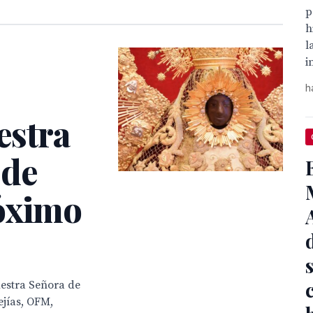
p
h
l
i
h
estra
 de
óximo
uestra Señora de
ejías, OFM,