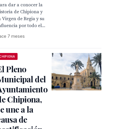
ara dar a conocer la
istoria de Chipiona y
a Virgen de Regia y su
nfluencia por todo el...
ace 7 meses
CHIPIONA
El Pleno
Municipal del
Ayuntamiento
de Chipiona,
se une a la
causa de