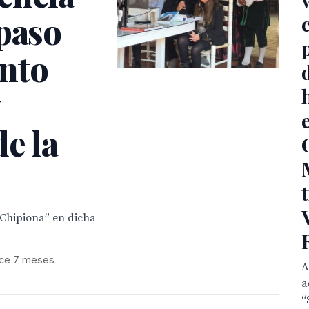
 paso
nto
de la
 Chipiona” en dicha
ce 7 meses
A
a
“