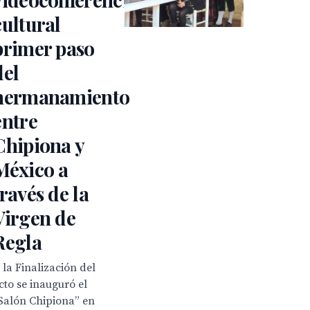
cultural
primer paso
del
hermanamiento
entre
Chipiona y
México a
través de la
Virgen de
Regla
 la Finalización del
cto se inauguró el
Salón Chipiona” en