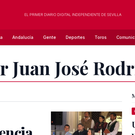
EL PRIMER DIARIO DIGITAL INDEPENDIENTE DE SEVILLA
la
Andalucía
Gente
Deportes
Toros
Comunic
Fr Juan José Rod
M
encia