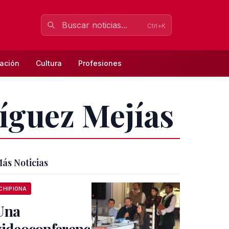
Ctrl+K
ación
Cultura
Profesiones
ríguez Mejías
ás Noticias
CHIPIONA
Una
videoconferencia