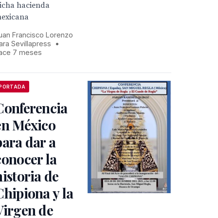
icha hacienda
exicana
uan Francisco Lorenzo
ara Sevillapress
•
ace 7 meses
PORTADA
Conferencia
en México
para dar a
conocer la
historia de
Chipiona y la
Virgen de