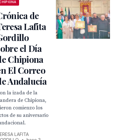
CHIPIONA
Crónica de
Teresa Lafita
Gordillo
sobre el Día
de Chipiona
en El Correo
de Andalucía
on la izada de la
andera de Chipiona,
ieron comienzo los
ctos de su aniversario
undacional.
ERESA LAFITA
ORDILLO
•
hace 3