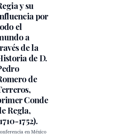
Regia y su
influencia por
todo el
mundo a
través de la
Historia de D.
Pedro
Romero de
Terreros,
primer Conde
de Regla,
(1710-1752).
onferencia en México