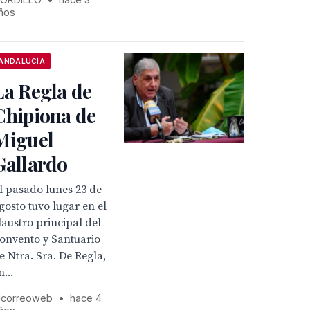
ños
ANDALUCÍA
La Regla de
Chipiona de
Miguel
Gallardo
l pasado lunes 23 de
gosto tuvo lugar en el
laustro principal del
onvento y Santuario
e Ntra. Sra. De Regla,
n...
lcorreoweb
•
hace 4