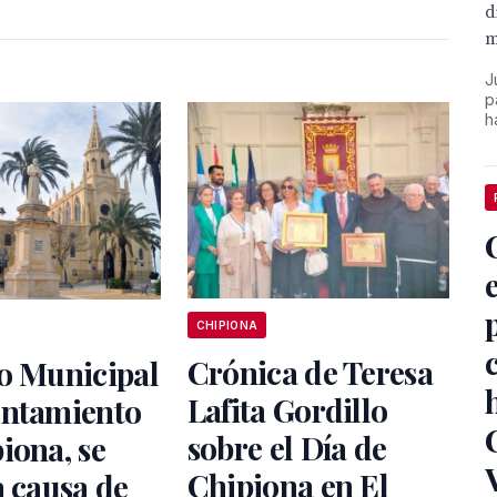
d
m
J
p
h
CHIPIONA
Crónica de Teresa
o Municipal
Lafita Gordillo
untamiento
sobre el Día de
iona, se
Chipiona en El
a causa de