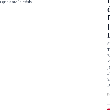
 que ante la crisis
S
T
B
F
J
F
S
D
h