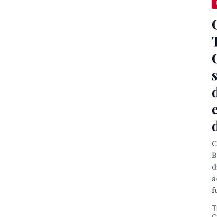
C
B
d
a
f
T
G