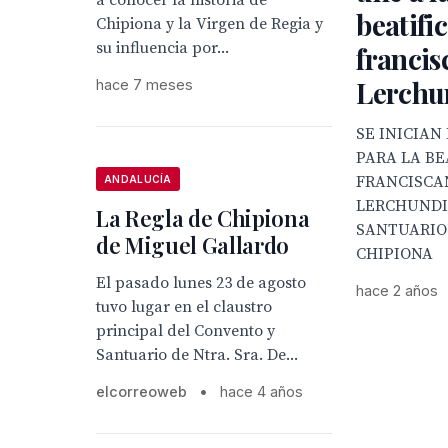
a conocer la historia de
beatifi
Chipiona y la Virgen de Regia y
su influencia por...
francis
Lerchu
hace 7 meses
SE INICIAN
PARA LA BE
FRANCISCAN
ANDALUCÍA
LERCHUNDI
La Regla de Chipiona
SANTUARIO
de Miguel Gallardo
CHIPIONA
El pasado lunes 23 de agosto
hace 2 años
tuvo lugar en el claustro
principal del Convento y
Santuario de Ntra. Sra. De...
elcorreoweb
•
hace 4 años