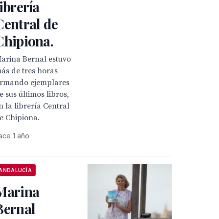
librería
Central de
Chipiona.
arina Bernal estuvo
ás de tres horas
irmando ejemplares
e sus últimos libros,
n la librería Central
e Chipiona.
ace 1 año
ANDALUCÍA
Marina
Bernal