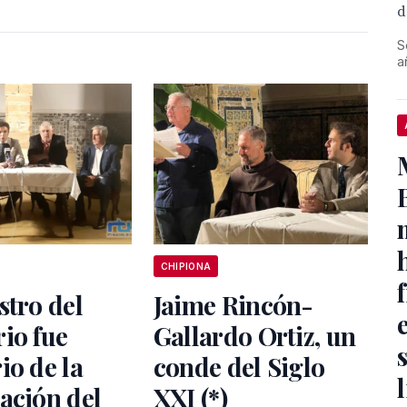
d
S
a
CHIPIONA
stro del
Jaime Rincón-
io fue
Gallardo Ortiz, un
io de la
conde del Siglo
ación del
XXI (*)