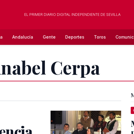
EL PRIMER DIARIO DIGITAL INDEPENDIENTE DE SEVILLA
la
Andalucía
Gente
Deportes
Toros
Comunic
Anabel Cerpa
M
encia