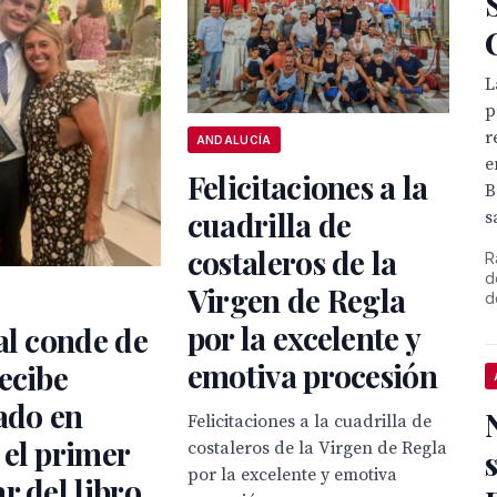
L
p
r
ANDALUCÍA
e
Felicitaciones a la
B
cuadrilla de
s
costaleros de la
R
d
Virgen de Regla
d
por la excelente y
al conde de
emotiva procesión
ecibe
ado en
Felicitaciones a la cuadrilla de
el primer
costaleros de la Virgen de Regla
por la excelente y emotiva
r del libro