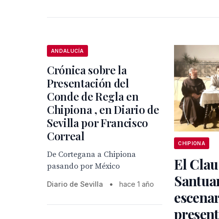
ANDALUCÍA
Crónica sobre la
Presentación del
Conde de Regla en
Chipiona , en Diario de
Sevilla por Francisco
Correal
CHIPIONA
De Cortegana a Chipiona
El Clau
pasando por México
Santuar
Diario de Sevilla
•
hace 1 año
escenar
present