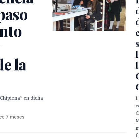
 paso
nto
de la
 Chipiona” en dicha
L
c
C
ce 7 meses
M
m
f