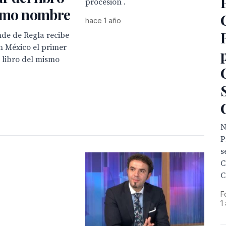
procesión .
smo nombre
hace 1 año
nde de Regla recibe
n México el primer
 libro del mismo
N
P
s
C
C
F
1