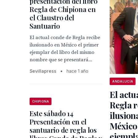
presentación del libro
Regla de Chipiona en
el Claustro del
Santuario
El actual conde de Regla recibe
ilusionado en México el primer
ejemplar del libro del mismo
nombre que se presentará...
Sevillapress
•
hace 1 año
ANDALUCÍA
El actu
Regla r
CHIPIONA
Este sábado 14
ilusion
Presentación en el
México 
santuario de regla los
ejempla