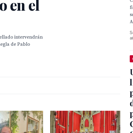
o en el
C
f
s
A
S
ellado intervendrán
a
Regla de Pablo