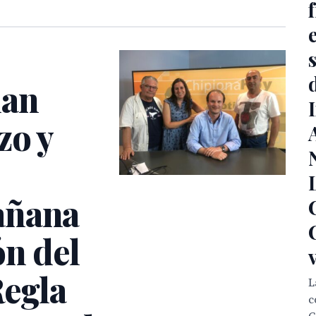
s
uan
zo y
añana
ón del
Regla
L
c