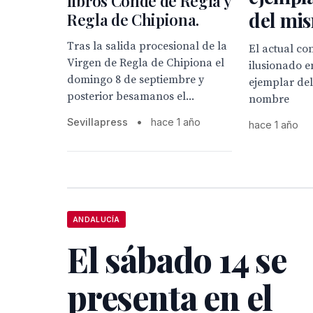
libros Conde de Regla y
del mi
Regla de Chipiona.
Tras la salida procesional de la
El actual co
Virgen de Regla de Chipiona el
ilusionado e
domingo 8 de septiembre y
ejemplar del
posterior besamanos el...
nombre
Sevillapress
•
hace 1 año
hace 1 año
ANDALUCÍA
El sábado 14 se
presenta en el