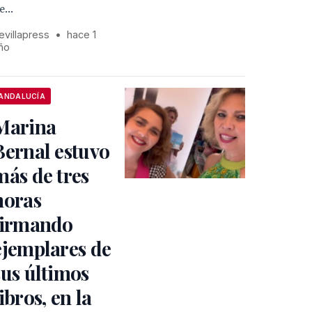
e...
evillapress
•
hace 1
ño
ANDALUCÍA
Marina
Bernal estuvo
más de tres
horas
firmando
ejemplares de
sus últimos
libros, en la