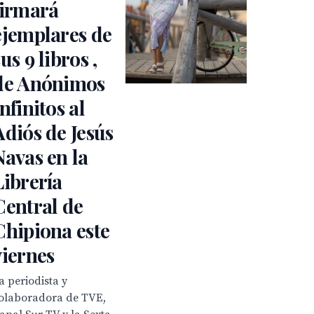
firmará
ejemplares de
us 9 libros ,
de Anónimos
Infinitos al
Adiós de Jesús
Navas en la
Librería
Central de
Chipiona este
viernes
a periodista y
olaboradora de TVE,