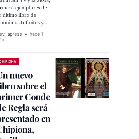
anal Sur TV y la Sexta,
irmará ejemplares de
u último libro de
nónimos Infinitos y...
evillapress
•
hace 1
ño
CHIPIONA
Un nuevo
libro sobre el
primer Conde
de Regla será
presentado en
Chipiona,