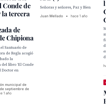
El Conde de
Señoras y señores, Paz y Bien
 la tercera
Juan Mellado
•
hace 1 año
zada de
M
m
de Chipiona
f
d
del Santuario de
e
ora de Regla acogió
d
ábado la
 del libro ‘El Conde
h
el Doctor en
ión municipal de
 de septiembre de
e 1 año