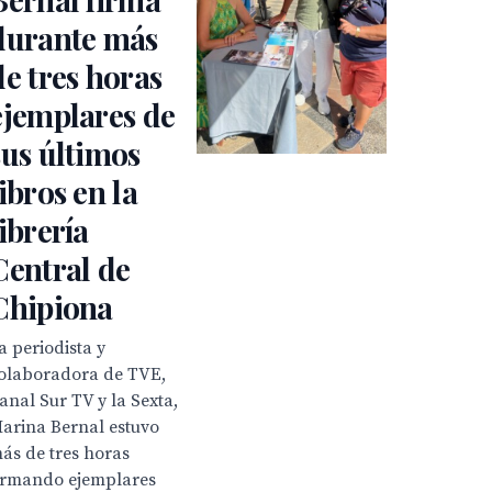
durante más
de tres horas
ejemplares de
sus últimos
libros en la
librería
Central de
Chipiona
a periodista y
olaboradora de TVE,
anal Sur TV y la Sexta,
arina Bernal estuvo
ás de tres horas
irmando ejemplares