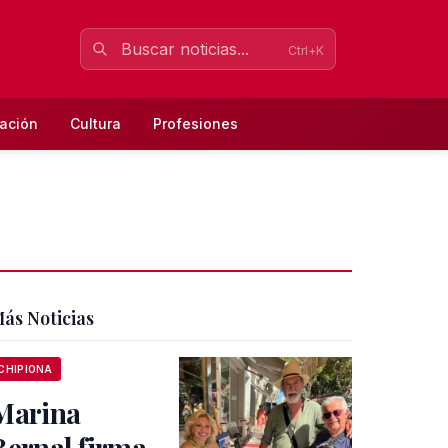
Ctrl+K
ación
Cultura
Profesiones
ás Noticias
CHIPIONA
Marina
Bernal firma