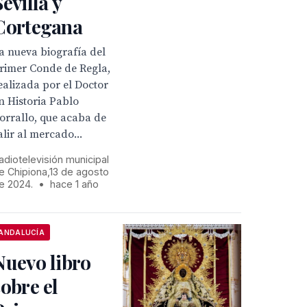
Sevilla y
Cortegana
a nueva biografía del
rimer Conde de Regla,
ealizada por el Doctor
n Historia Pablo
orrallo, que acaba de
alir al mercado...
adiotelevisión municipal
e Chipiona,13 de agosto
e 2024.
•
hace 1 año
ANDALUCÍA
Nuevo libro
sobre el