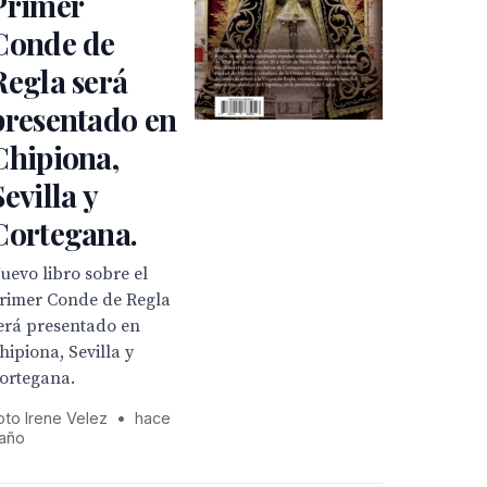
Primer
Conde de
Regla será
presentado en
Chipiona,
Sevilla y
Cortegana.
uevo libro sobre el
rimer Conde de Regla
erá presentado en
hipiona, Sevilla y
ortegana.
oto Irene Velez
•
hace
 año