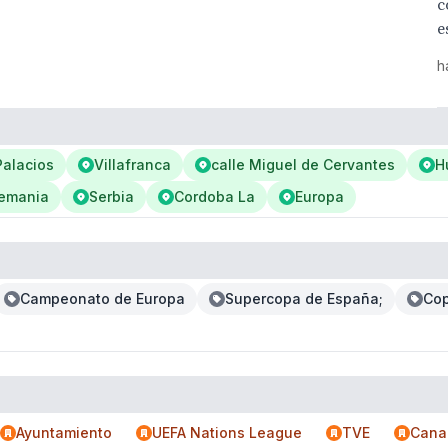
c
e
h
Palacios
Villafranca
calle Miguel de Cervantes
H
lemania
Serbia
Cordoba La
Europa
Campeonato de Europa
Supercopa de España;
Cop
Ayuntamiento
UEFA Nations League
TVE
Cana