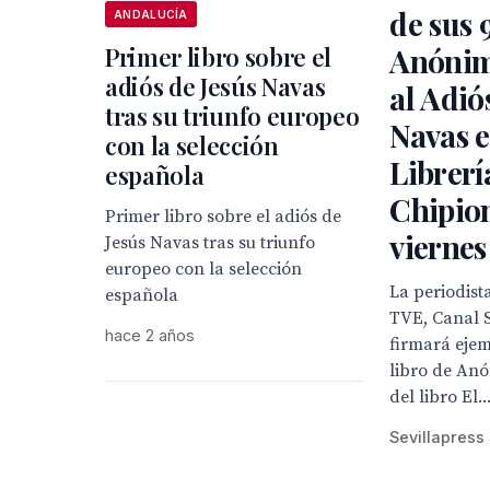
de sus 9
ANDALUCÍA
Primer libro sobre el
Anónimo
adiós de Jesús Navas
al Adió
tras su triunfo europeo
Navas e
con la selección
Librerí
española
Chipion
Primer libro sobre el adiós de
viernes
Jesús Navas tras su triunfo
europeo con la selección
La periodist
española
TVE, Canal S
hace 2 años
firmará ejem
libro de Anó
del libro El..
Sevillapress