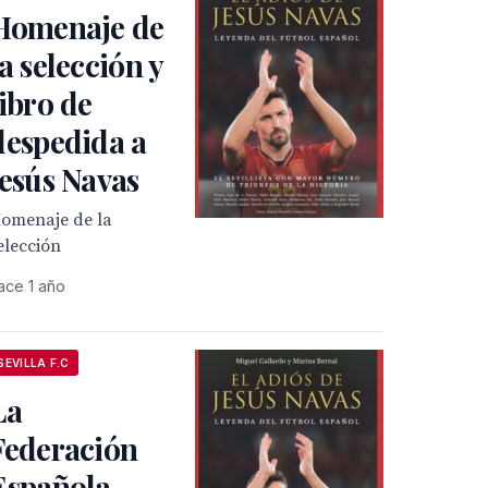
Homenaje de
la selección y
libro de
despedida a
Jesús Navas
omenaje de la
elección
ace 1 año
SEVILLA F.C
La
Federación
Española