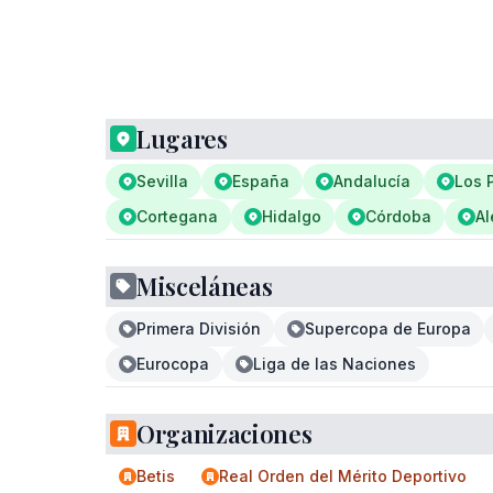
Lugares
Sevilla
España
Andalucía
Los 
Cortegana
Hidalgo
Córdoba
A
Misceláneas
Primera División
Supercopa de Europa
Eurocopa
Liga de las Naciones
Organizaciones
Betis
Real Orden del Mérito Deportivo