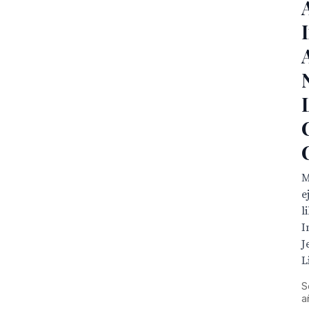
I
M
e
l
I
J
L
S
a