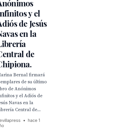
Anónimos
nfinitos y el
Adiós de Jesús
Navas en la
Librería
Central de
Chipiona.
arina Bernal firmará
jemplares de su último
ibro de Anónimos
nfinitos y el Adiós de
esús Navas en la
ibrería Central de...
evillapress
•
hace 1
ño