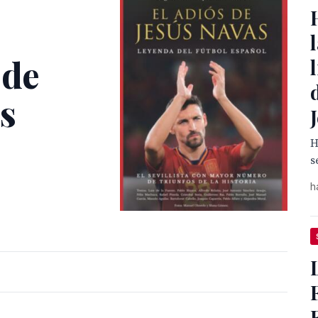
 de
s
H
s
h