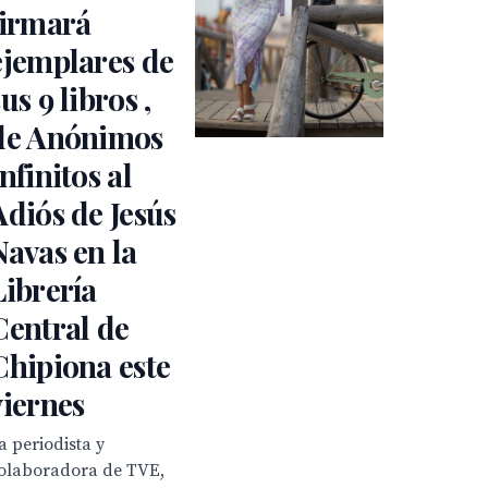
firmará
ejemplares de
us 9 libros ,
de Anónimos
Infinitos al
Adiós de Jesús
Navas en la
Librería
Central de
Chipiona este
viernes
a periodista y
olaboradora de TVE,