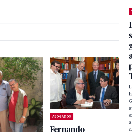
s
L
h
G
a
e
ABOGADOS
a
Fernando
c