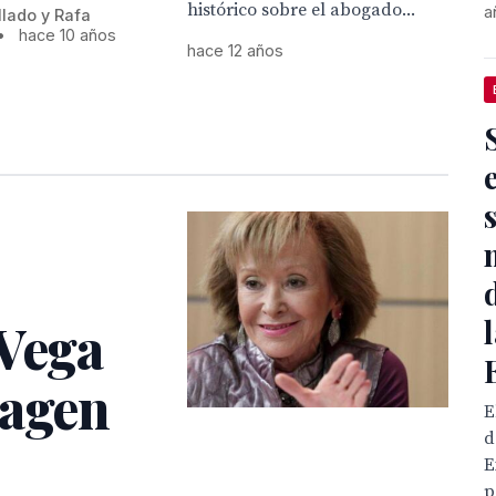
histórico sobre el abogado...
a
lado y Rafa
•
hace 10 años
hace 12 años
 Vega
magen
E
d
E
p