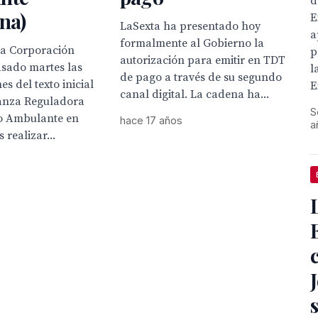
d
na)
E
LaSexta ha presentado hoy
a
formalmente al Gobierno la
la Corporación
p
autorización para emitir en TDT
asado martes las
l
de pago a través de su segundo
s del texto inicial
E
canal digital. La cadena ha...
anza Reguladora
S
o Ambulante en
hace 17 años
a
 realizar...