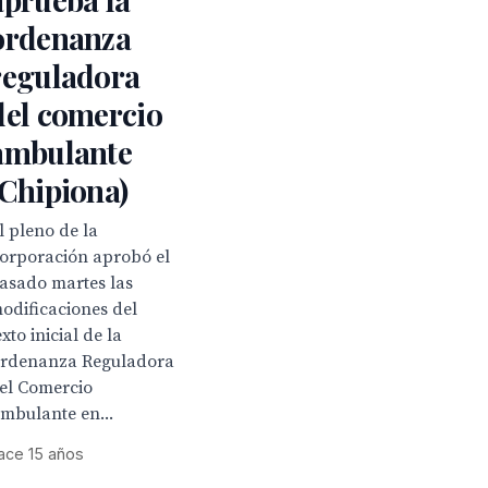
ordenanza
reguladora
del comercio
ambulante
(Chipiona)
l pleno de la
orporación aprobó el
asado martes las
odificaciones del
exto inicial de la
rdenanza Reguladora
el Comercio
mbulante en...
ace 15 años