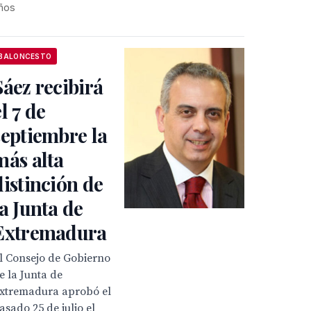
ños
BALONCESTO
Sáez recibirá
el 7 de
septiembre la
más alta
distinción de
la Junta de
Extremadura
l Consejo de Gobierno
e la Junta de
xtremadura aprobó el
asado 25 de julio el