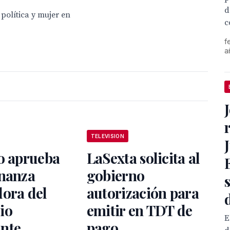
d
política y mujer en
c
f
a
TELEVISION
o aprueba
LaSexta solicita al
enanza
gobierno
dora del
autorización para
io
emitir en TDT de
E
nte
pago