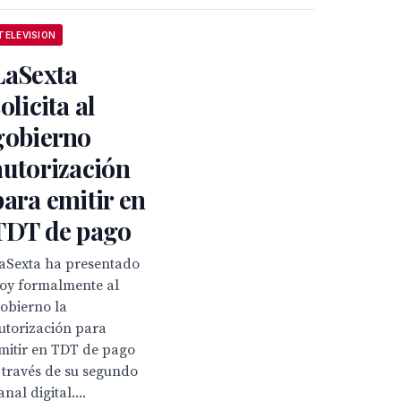
TELEVISION
LaSexta
olicita al
gobierno
autorización
para emitir en
TDT de pago
aSexta ha presentado
oy formalmente al
obierno la
utorización para
mitir en TDT de pago
 través de su segundo
anal digital....