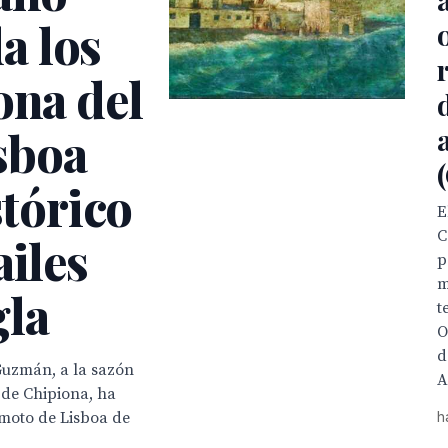
a los
ona del
sboa
stórico
E
C
ailes
p
m
gla
t
O
d
Guzmán, a la sazón
A
 de Chipiona, ha
moto de Lisboa de
h