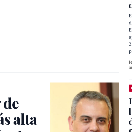
E
d
E
a
2
p
f
a
7 de
s alta