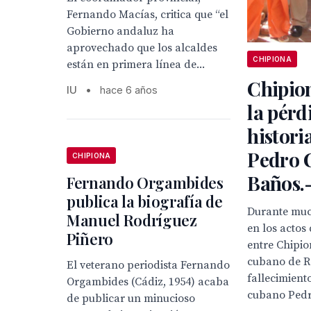
Fernando Macías, critica que “el
Gobierno andaluz ha
aprovechado que los alcaldes
CHIPIONA
están en primera línea de...
Chipio
IU
•
hace 6 años
la pérd
histori
Pedro 
CHIPIONA
Baños.
Fernando Orgambides
publica la biografía de
Durante muc
Manuel Rodríguez
en los acto
Piñero
entre Chipio
cubano de Re
El veterano periodista Fernando
fallecimient
Orgambides (Cádiz, 1954) acaba
cubano Pedr
de publicar un minucioso