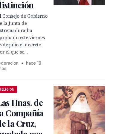
distinción
l Consejo de Gobierno
e la Junta de
xtremadura ha
probado este viernes
5 de julio el decreto
or el que se...
ederacion
•
hace 18
ños
RELIGIÓN
Las Hnas. de
la Compañía
de la Cruz,
fundada por