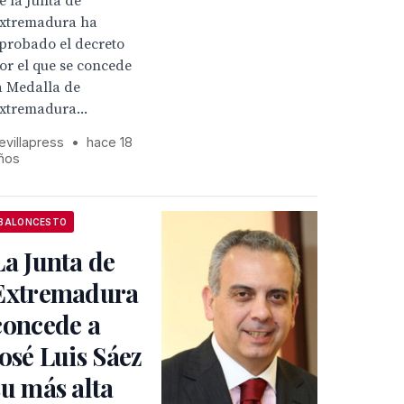
e la Junta de
xtremadura ha
probado el decreto
or el que se concede
a Medalla de
xtremadura...
evillapress
•
hace 18
ños
BALONCESTO
La Junta de
Extremadura
concede a
José Luis Sáez
su más alta