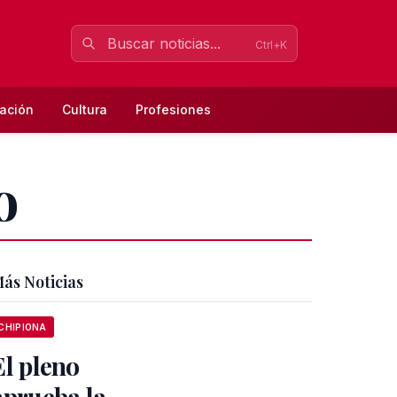
Ctrl+K
ación
Cultura
Profesiones
o
ás Noticias
CHIPIONA
El pleno
aprueba la