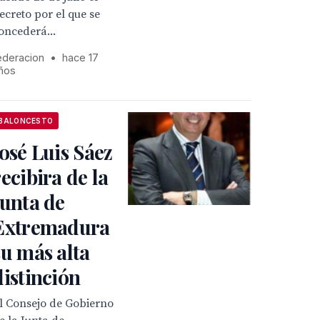
ecreto por el que se
oncederá...
ederacion
•
hace 17
ños
BALONCESTO
José Luis Sáez
recibira de la
Junta de
Extremadura
su más alta
distinción
l Consejo de Gobierno