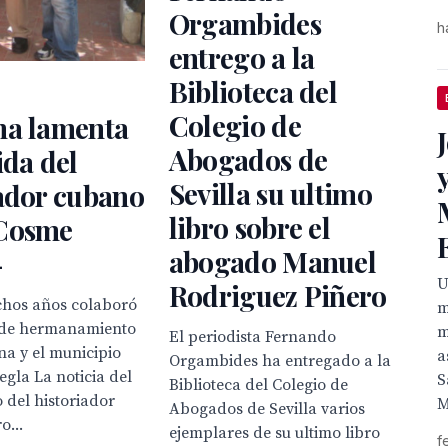
Orgambides
h
entrego a la
Biblioteca del
Colegio de
na lamenta
Abogados de
ida del
Sevilla su ultimo
ador cubano
libro sobre el
Cosme
abogado Manuel
-

Rodriguez Piñero
hos años colaboró
m
s de hermanamiento
m
El periodista Fernando
na y el municipio
a
Orgambides ha entregado a la
gla La noticia del
S
Biblioteca del Colegio de
o del historiador
M
Abogados de Sevilla varios
o...
ejemplares de su ultimo libro
f