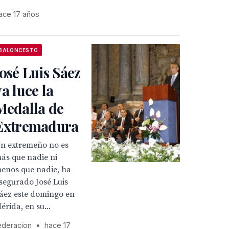
ace 17 años
BALONCESTO
José Luis Sáez
ya luce la
Medalla de
Extremadura
Un extremeño no es
ás que nadie ni
enos que nadie, ha
segurado José Luis
áez este domingo en
érida, en su...
ederacion
•
hace 17