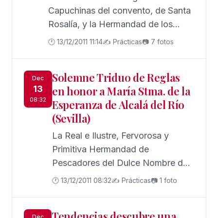
género, un encuentro que
Capuchinas del convento, de Santa
profundizará en las características
Rosalía, y la Hermandad de los
y las condiciones del trabajo que
Humero, como ya viene siendo
🕐 13/12/2011 11:14
✍️ Prácticas
📷 7 fotos
llevan a cabo las mujeres en el
tradicional, realizan
sector informal de la economía,
Solemne Triduo de Reglas
subrayando la situación de
Dec
13
en honor a María Stma. de la
desigualdad de género que ello
08:32
Esperanza de Alcalá del Río
supone
(Sevilla)
La Real e Ilustre, Fervorosa y
Primitiva Hermandad de
Pescadores del Dulce Nombre de
Jesús y cofradía de Penitencia de
🕐 13/12/2011 08:32
✍️ Prácticas
📷 1 foto
Ntro. Padre Jesús Nazareno y
María Stma de la Esperanza,
Tendencias descubre una
establecida canónicamente desde
Dec