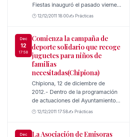
Fiestas inauguró el pasado viernes
a la inauguración del alumbrado de
🕐 12/12/2011 18:00
✍️ Prácticas
navidad que se ha instalado en las
calles comerciales del centro de la
Comienza la campaña de
localidad. El acto estuvo presidido
Dec
12
deporte solidario que recoge
por el Alcalde de Chipiona, Antonio
17:58
juguetes para niños de
Peña, que estuvo acompañado por
familias
concejales de la corporación, los
necesitadas(Chipiona)
representantes de los Reyes
Magos y el Cartero Real.
Chipiona, 12 de diciembre de
2012.- Dentro de la programación
de actuaciones del Ayuntamiento
de Chipiona con motivo de la
🕐 12/12/2011 17:58
✍️ Prácticas
Campaña de Navidad 2011 En
Navidad, Tú cuentas, la Delegación
La Asociación de Emisoras
de Deportes, en colaboración con
Dec