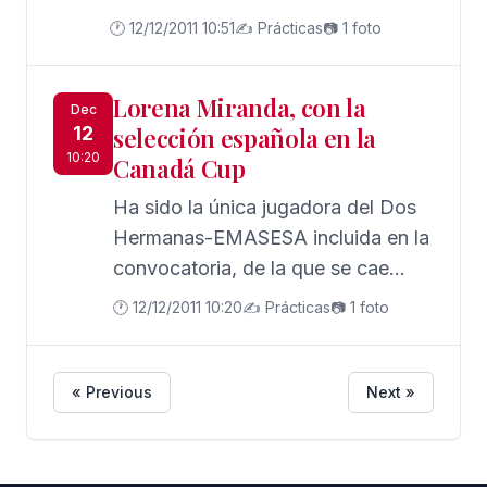
bandas por el que el ala-pívot de
🕐 12/12/2011 10:51
✍️ Prácticas
📷 1 foto
Sant Boi acabaría en Houston, Chris
Paul en Los Lakers y Odom en
Lorena Miranda, con la
Nueva Orleans.
Dec
12
selección española en la
10:20
Canadá Cup
Ha sido la única jugadora del Dos
Hermanas-EMASESA incluida en la
convocatoria, de la que se cae
Lucía Trinidad, para la última cita
🕐 12/12/2011 10:20
✍️ Prácticas
📷 1 foto
previa al Campeonato de Europa
de Eindhoven.
« Previous
Next »