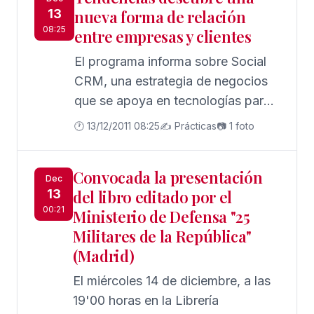
13
nueva forma de relación
su fundación
08:25
entre empresas y clientes
El programa informa sobre Social
CRM, una estrategia de negocios
que se apoya en tecnologías para
mejorar tanto el servicio que se
🕐 13/12/2011 08:25
✍️ Prácticas
📷 1 foto
presta como la competitividad y el
negocio de las compañías
Convocada la presentación
Dec
13
del libro editado por el
00:21
Ministerio de Defensa "25
Militares de la República"
(Madrid)
El miércoles 14 de diciembre, a las
19'00 horas en la Librería