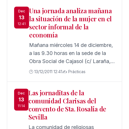
Departamento de Geografía,
Una jornada analiza mañana
Historia y Filosofía de la UPO,
Dec
13
la situación de la mujer en el
inaugurará el Congreso sobre
12:41
sector informal de la
Religiosidad Sevillana, organizado
economía
por el Área de Historia Medieval de
la UPO, con la colaboración del
Mañana miércoles 14 de diciembre,
Grupo de Investigación de
a las 9.30 horas en la sede de la
Religiosidad y Fuentes Andaluzas
Obra Social de Cajasol (c/ Laraña,
(HUM-686), la Facultad de
nº 4), Lina Gálvez Muñoz,
🕐 13/12/2011 12:41
✍️ Prácticas
Humanidades, el Departamento de
vicerrectora de Postgrado y
Geografía, Historia y Filosofía y el
Formación Permanente de la
Las jornaditas de la
Vicerrectorado de Cultura y
Universidad Pablo de Olavide, y
Dec
13
comunidad Clarisas del
Participación Social.
Soledad Pérez Rodríguez, directora
11:14
convento de Sta. Rosalia de
del Instituto Andaluz de la Mujer,
Sevilla
inaugurarán la Jornada de
Economía Informal, tiempos y
La comunidad de religiosas