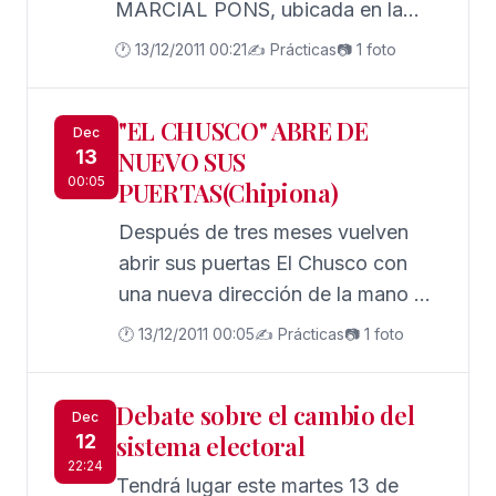
MARCIAL PONS, ubicada en la
madrileña Plaza del Conde del Valle
🕐 13/12/2011 00:21
✍️ Prácticas
📷 1 foto
Suchil nº 8, se presentará la obra
"25 MILITARES DE LA
"EL CHUSCO" ABRE DE
REPUBLICA", coordinada por
Dec
13
NUEVO SUS
Javier García Fernández, Director
00:05
PUERTAS(Chipiona)
General de Reclutamiento y
Enseñanza Militar del Ministerio de
Después de tres meses vuelven
Defensa, que se detalla a
abrir sus puertas El Chusco con
continuación y en la que ha
una nueva dirección de la mano de
colaborado como autor de los
Gloria y Pepe, dos personas que
🕐 13/12/2011 00:05
✍️ Prácticas
📷 1 foto
capítulos dedicados a los
llevan muchos años vinculados a la
Generales JOSE ARANGUREN
hostelería chipionera en uno de los
Debate sobre el cambio del
ROLDAN y ANTONIO ESCOBAR
locales más conocidos del
Dec
12
sistema electoral
HUERTA, pertenecientes a la
municipio como es El Sardinero
22:24
Guardia Civil, el historiador Jesús
situado en la misma orilla de la
Tendrá lugar este martes 13 de