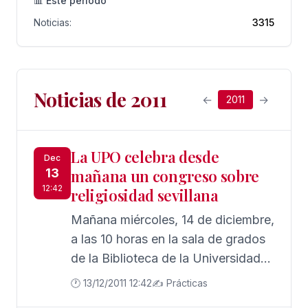
📊 Este período
Noticias:
3315
Noticias de 2011
←
→
2011
La UPO celebra desde
Dec
13
mañana un congreso sobre
12:42
religiosidad sevillana
Mañana miércoles, 14 de diciembre,
a las 10 horas en la sala de grados
de la Biblioteca de la Universidad
Pablo de Olavide, el profesor José
🕐 13/12/2011 12:42
✍️ Prácticas
María Miura Andrades del