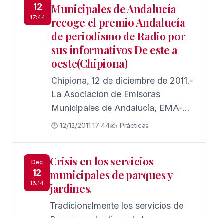
12
Municipales de Andalucía
todos los clubes deportivos y
17:44
recoge el premio Andalucía
equipos de cantera, desarrollan el
de periodismo de Radio por
proyecto de recogida de juguetes
sus informativos De este a
para que estas navidades todos los
oeste(Chipiona)
niños de Chipiona puedan contar
con regalos.
Chipiona, 12 de diciembre de 2011.-
La Asociación de Emisoras
Municipales de Andalucía, EMA-
RTV, ha recogido hoy el Premio
🕐 12/12/2011 17:44
✍️ Prácticas
Andalucía de Periodismo en la
modalidad de Radio por sus
Crisis en los servicios
informativos regionales De este a
Dec
12
municipales de parques y
oeste en los que participa
16:14
jardines.
activamente Radio Chipiona
Emisora Municipal desde hace
Tradicionalmente los servicios de
varias décadas.