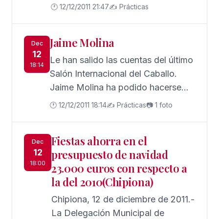
profesor de la Universidad de
🕐 12/12/2011 21:47
✍️ Prácticas
Sevilla Antonio Enrique Pérez Luño,
catedrático de Filosofía del
Jaime Molina
Derecho y autor de más de 300
Dec
12
publicaciones, muchas de las
Le han salido las cuentas del último
18:14
cuales versan sobre derechos
Salón Internacional del Caballo.
humanos, constituciones y
Jaime Molina ha podido hacerse
derechos fundamentales de las
con un balance económico
🕐 12/12/2011 18:14
✍️ Prácticas
📷 1 foto
personas.
satisfactorio: sin perder dinero y
pagándole a cada uno lo suyo. Una
Fiestas ahorra en el
proeza que está quedando al
Dec
12
presupuesto de navidad
alcance de muy pocos.
18:00
23.000 euros con respecto a
la del 2010(Chipiona)
Chipiona, 12 de diciembre de 2011.-
La Delegación Municipal de