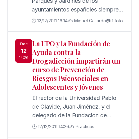
Parques y Jardines de los
ayuntamientos españoles siempre
han estado en crisis. Una crisis
🕐 12/12/2011 16:14
✍️ Miguel Gallardo
📷 1 foto
continua y permanente y que
solamente se disimulaba los años
La UPO y la Fundación de
anteriores a las elecciones
Dec
12
Ayuda contra la
municipales; años en los que los
14:26
Drogadicción impartirán un
políticos están ávidos de inagurar
curso de Prevención de
obras que les permitan salir en las
Riesgos Psicosociales en
páginas de los periódicos;
Adolescentes y Jóvenes
normalmente estas obras que
inaguran las empezaron otros, que
El rector de la Universidad Pablo
en la mayoría de los casos incluso
de Olavide, Juan Jiménez, y el
las iniciaron políticos de signo
delegado de la Fundación de
opuesto.
Ayuda contra la Drogadicción
🕐 12/12/2011 14:26
✍️ Prácticas
(FAD), Alfonso Borrego, han