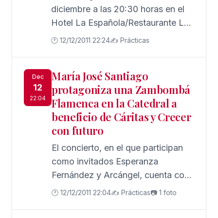
Núñez.
Playa de Regla.
diciembre a las 20:30 horas en el
Hotel La Española/Restaurante La
Pañoleta sito en Cl Isaac Peral Nº
🕐 12/12/2011 22:24
✍️ Prácticas
4 en Chipiona.
María José Santiago
Dec
12
protagoniza una Zambombá
22:04
Flamenca en la Catedral a
beneficio de Cáritas y Crecer
con futuro
El concierto, en el que participan
como invitados Esperanza
Fernández y Arcángel, cuenta con
la colaboración de la SGAE.
🕐 12/12/2011 22:04
✍️ Prácticas
📷 1 foto