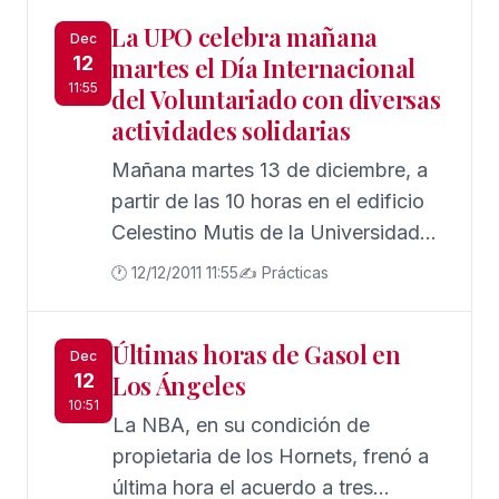
suscrito hoy lunes un convenio de
La UPO celebra mañana
colaboración para la realización de
Dec
12
martes el Día Internacional
un curso de Especialista
11:55
del Voluntariado con diversas
Universitario en Prevención de
actividades solidarias
Riesgos Psicosociales en
Adolescentes y Jóvenes, que se
Mañana martes 13 de diciembre, a
incluirá en la oferta de postgrado
partir de las 10 horas en el edificio
de la UPO.
Celestino Mutis de la Universidad
Pablo de Olavide, la Oficina de
🕐 12/12/2011 11:55
✍️ Prácticas
Voluntariado y Solidaridad de la
UPO, perteneciente al
Últimas horas de Gasol en
Vicerrectorado de Cultura de
Dec
12
Los Ángeles
Participación Social, ha organizado
10:51
diferentes actividades para celebrar
La NBA, en su condición de
El Día Internacional de Voluntariado.
propietaria de los Hornets, frenó a
última hora el acuerdo a tres