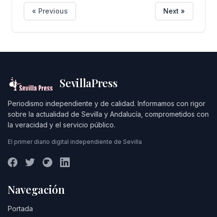
UPO por consolidar una oferta que
« Previous
Next »
combina, por un lado, el perfil
profesional en buena parte de sus
postgrados y, por otro lado, la
formación de sus estudiantes cara
al desarrollo de la investigación, y
SevillaPress
que destaca por su calidad y su
Periodismo independiente y de calidad. Informamos con rigor
grado de internacionalización.
sobre la actualidad de Sevilla y Andalucía, comprometidos con
la veracidad y el servicio público.
El primer diario digital independiente de Sevilla
Navegación
Portada