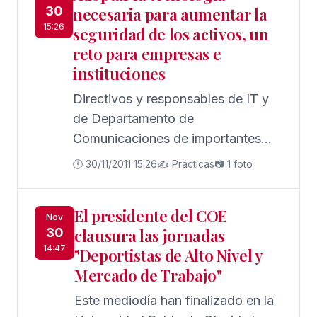
30
necesaria para aumentar la
Lozano, en el que se muestra la
15:26
seguridad de los activos, un
vida de cinco mujeres que
reto para empresas e
practican deporte paralímpico de
instituciones
alto nivel. Será en La 2 el próximo
sábado a las 21 horas.
Directivos y responsables de IT y
de Departamento de
Comunicaciones de importantes
empresas y entidades se han dado
🕐 30/11/2011 15:26
✍️ Prácticas
📷 1 foto
cita en este evento organizado por
Wellness Telecom en colaboración
El presidente del COE
con Exclusive Networks y con el
Nov
30
clausura las jornadas
apoyo del COITAOC
14:47
"Deportistas de Alto Nivel y
Mercado de Trabajo"
Este mediodía han finalizado en la