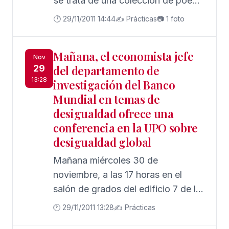
se trata de una colección de poesía
obra José Manuel García Bautista y
que lleva por nombre Extraversos.
🕐 29/11/2011 14:44
✍️ Prácticas
📷 1 foto
el director gerente de la Casa de
El director de la misma es el
Soria en Sevilla José Manuel
escritor y dinamizador cultural Fran
Mañana, el economista jefe
Cañizares.Al finalizar el acto se
Nuño y tiene la intención de
Nov
29
del departamento de
ofrecerá una copa a los asistentes.
publicar en ella a autores de hoy
13:28
investigación del Banco
que realizan una poesía actual y de
Mundial en temas de
calidad con un lenguaje cercano a
desigualdad ofrece una
cualquier público lector y que
conferencia en la UPO sobre
llevan sus versos a todos aquellos
desigualdad global
espacios donde se les requiere.
Mañana miércoles 30 de
noviembre, a las 17 horas en el
salón de grados del edificio 7 de la
Universidad Pablo de Olavide, el
🕐 29/11/2011 13:28
✍️ Prácticas
economista Branko Milanovic