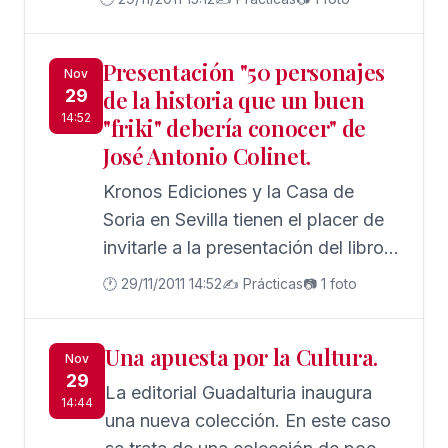
dejará indiferente.
en el diario ABC durante los dos
últimos años. Como diría Stendhal,
Presentación "50 personajes
la labor del escritor se ha centrado
Nov
29
de la historia que un buen
en recorrer los exteriores y los
14:52
"friki" debería conocer" de
interiores de la ciudad con el espejo
José Antonio Colinet.
de la literatura para recoger los
refejos que Sevilla ha dejado en sus
Kronos Ediciones y la Casa de
palabras.
Soria en Sevilla tienen el placer de
invitarle a la presentación del libro
"50 personajes de la historia que
🕐 29/11/2011 14:52
✍️ Prácticas
📷 1 foto
un buen "friki" debería conocer" de
José Antonio Colinet. En el acto se
Una apuesta por la Cultura.
presentará, igualmente, la editorial
Nov
29
Kronos Ediciones.Junto al autor,
La editorial Guadalturia inaugura
14:44
José Antonio Colinet, se
una nueva colección. En este caso
encontrarán el prologuista de la