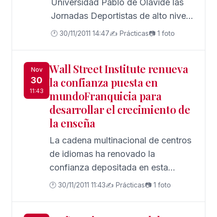
Universidad Pablo de Olavide las
Jornadas Deportistas de alto nivel
y mercado de trabajo, organizadas
🕐 30/11/2011 14:47
✍️ Prácticas
📷 1 foto
conjuntamente por la Fundación
del Tenis Español, la Universidad
Wall Street Institute renueva
Pablo de Olavide, la Fundación
Nov
30
la confianza puesta en
Adecco y el Observatorio del Tenis
11:43
mundoFranquicia para
Español.
desarrollar el crecimiento de
la enseña
La cadena multinacional de centros
de idiomas ha renovado la
confianza depositada en esta
consultoría el año pasado y busca
🕐 30/11/2011 11:43
✍️ Prácticas
📷 1 foto
en España lo que le ha llevado a
tener presencia en 28 países de