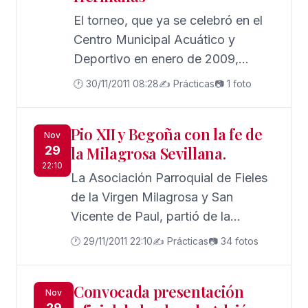
El torneo, que ya se celebró en el
Centro Municipal Acuático y
Deportivo en enero de 2009,
disputará su decimosexta edición
🕐 30/11/2011 08:28
✍️ Prácticas
📷 1 foto
en Montequinto del 23 al 25 de
marzo de 2012. Ana Aretxabaleta:
Pio XII y Begoña con la fe de
"Es una satisfacción y un orgullo".
Nov
29
la Milagrosa Sevillana.
22:10
La Asociación Parroquial de Fieles
de la Virgen Milagrosa y San
Vicente de Paul, partió de la
Parroquia de Ntra. Sra. de las
🕐 29/11/2011 22:10
✍️ Prácticas
📷 34 fotos
Flores y San Eugenio Papa, de la
barriada de Pio XII, y por la
Convocada presentación
feligresía del barrio de Begoña, de
Nov
29