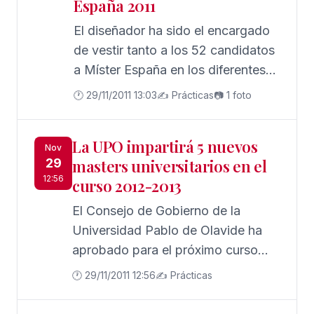
España 2011
El diseñador ha sido el encargado
de vestir tanto a los 52 candidatos
a Míster España en los diferentes
momentos de la gala, como al
🕐 29/11/2011 13:03
✍️ Prácticas
📷 1 foto
presentador del evento Agustín
Bravo. Las Galas de Miss y Míster
La UPO impartirá 5 nuevos
España 2011 tuvieron lugar los días
Nov
29
masters universitarios en el
26 y 27 de noviembre, en el
12:56
curso 2012-2013
Palacio de los Sueños de Sevilla.
El Consejo de Gobierno de la
Universidad Pablo de Olavide ha
aprobado para el próximo curso
2012-2013 un total de 42 masters
🕐 29/11/2011 12:56
✍️ Prácticas
universitarios oficiales, de los que 5
son nuevos, en una apuesta de la