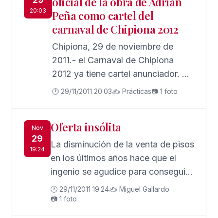
oficial de la obra de Adrián
la ciudad de Sevilla.
20:03
Peña como cartel del
carnaval de Chipiona 2012
Chipiona, 29 de noviembre de
2011.- el Carnaval de Chipiona
2012 ya tiene cartel anunciador. La
obra del autor roteño Adrián Peña,
🕐 29/11/2011 20:03
✍️ Prácticas
📷 1 foto
que ya resulto ganador el pasado
año, será presentada mañana
Oferta insólita
miércoles, 30 de noviembre de
Nov
29
2011, a las 19:30 horas en el
La disminución de la venta de pisos
19:24
Castillo de Chipiona, en un acto
en los últimos años hace que el
oficial de la Delegación Municipal
ingenio se agudice para conseguir
de Fiestas.
el objetivo que no es otro que
🕐 29/11/2011 19:24
✍️ Miguel Gallardo
vender pisos.
📷 1 foto