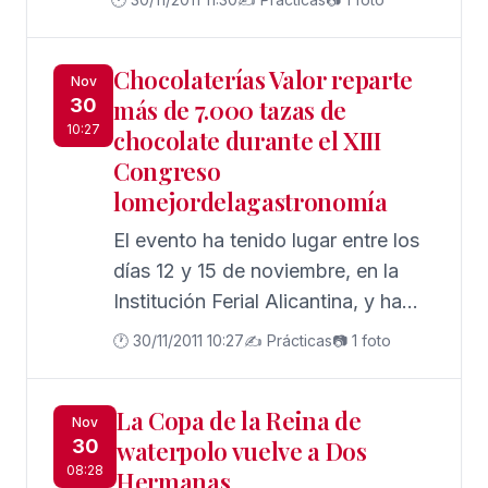
competición. El Atlético, que juega
hoy, debe ganar en Glasgow,
Chocolaterías Valor reparte
mientras que el Ahtletic Bilbao, que
Nov
30
más de 7.000 tazas de
juega mañana, tiene como objetivo
10:27
chocolate durante el XIII
asegurar la primera plaza del grupo.
Congreso
lomejordelagastronomía
El evento ha tenido lugar entre los
días 12 y 15 de noviembre, en la
Institución Ferial Alicantina, y ha
recibido la visita de 115.000
🕐 30/11/2011 10:27
✍️ Prácticas
📷 1 foto
personas, que tuvieron la
oportunidad de degustar el
La Copa de la Reina de
producto estrella de las
Nov
30
waterpolo vuelve a Dos
chocolaterías: el exquisito
08:28
Hermanas
chocolate a la taza.