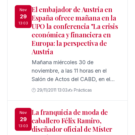
ofrecerá una conferencia-seminario
El embajador de Austria en
bajo el título Evolución de la
Nov
29
España ofrece mañana en la
desigualdad global: la historia de
13:03
UPO la conferencia "La crisis
los últimos dos siglos.
económica y financiera en
Europa: la perspectiva de
Austria
Mañana miércoles 30 de
noviembre, a las 11 horas en el
Salón de Actos del CABD, en el
campus de la Universidad Pablo de
🕐 29/11/2011 13:03
✍️ Prácticas
Olavide, Rudolf Lennkh, embajador
de Austria en España, impartirá la
La franquicia de moda de
conferencia La crisis económica y
Nov
29
caballero Félix Ramiro,
financiera en Europa: la
13:03
diseñador oficial de Míster
perspectiva de Austria.