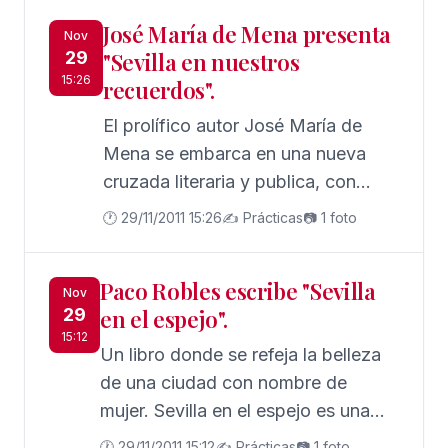
José María de Mena presenta
Nov
29
"Sevilla en nuestros
15:26
recuerdos".
El prolífico autor José María de
Mena se embarca en una nueva
cruzada literaria y publica, con
Guadalturia Ediciones, un bello
🕐 29/11/2011 15:26
✍️ Prácticas
📷 1 foto
canto al recuerdo de la Sevilla
perdida, de la Sevilla de no hace
Paco Robles escribe "Sevilla
demasiados años y que sucumbió
Nov
29
en el espejo".
con sus costumbristas formas al
15:12
progreso de una ciudad
Un libro donde se refeja la belleza
cosmopolita. Es la nueva obra de
de una ciudad con nombre de
José María de Mena: "Sevilla en
mujer. Sevilla en el espejo es una
nuestros recuerdos", su huella no le
recopilación de artículos publicados
🕐 29/11/2011 15:12
✍️ Prácticas
📷 1 foto