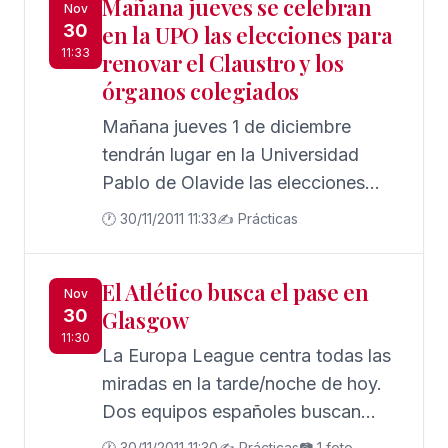
Mañana jueves se celebran
habla no inglesa en Europa, Asia,
Nov
30
en la UPO las elecciones para
África, Medio Oriente y América
11:33
renovar el Claustro y los
Latina, donde hay 428 centros de
órganos colegiados
capacitación en la lengua inglesa.
Mañana jueves 1 de diciembre
tendrán lugar en la Universidad
Pablo de Olavide las elecciones
para la renovación del Claustro,
🕐 30/11/2011 11:33
✍️ Prácticas
Juntas de Centro y Consejos de
Departamento.
El Atlético busca el pase en
Nov
30
Glasgow
11:30
La Europa League centra todas las
miradas en la tarde/noche de hoy.
Dos equipos españoles buscan
hacerse un nombre en esta
🕐 30/11/2011 11:30
✍️ Prácticas
📷 1 foto