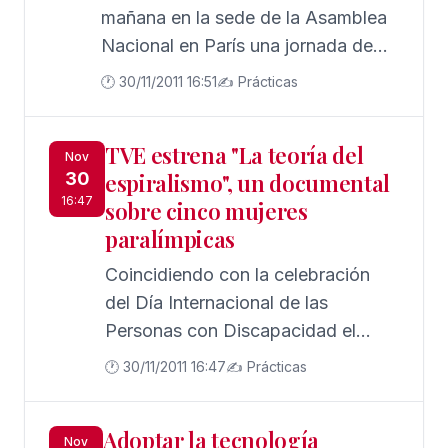
mañana en la sede de la Asamblea
Nacional en París una jornada de
debate sobre la aprobación de una
🕐 30/11/2011 16:51
✍️ Prácticas
futura Ley de Economía Social
francesa basada en el modelo
TVE estrena "La teoría del
español, este acto ha sido
Nov
30
espiralismo", un documental
solicitado por Ceges, organización
16:47
sobre cinco mujeres
representativa de la Economía
paralímpicas
Social francesa.
Coincidiendo con la celebración
del Día Internacional de las
Personas con Discapacidad el
sábado 3 de diciembre, TVE ha
🕐 30/11/2011 16:47
✍️ Prácticas
programado el estreno del
documental "La teoría del
Adoptar la tecnología
espiralismo", dirigido por Mabel
Nov