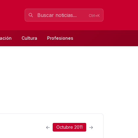
Ctrl+K
ación
Cultura
Profesiones
←
→
Octubre 2011