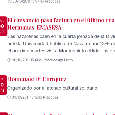
🕐 30/10/2011 15:57
✍️ Prácticas
El cansancio pasa factura en el último cua
ct
30
Hermanas-EMASESA
5:14
Las nazarenas caen en la cuarta jornada de la Div
ante la Universidad Pública de Navarra por 13-9 d
el próximo martes visita Montequinto el líder invict
🕐 30/10/2011 15:14
✍️ Prácticas
📷 1 foto
Homenaje Dª Enriquez
ct
30
Organizado por el ateneo cultural solidario.
:12
🕐 30/10/2011 15:12
✍️ Prácticas