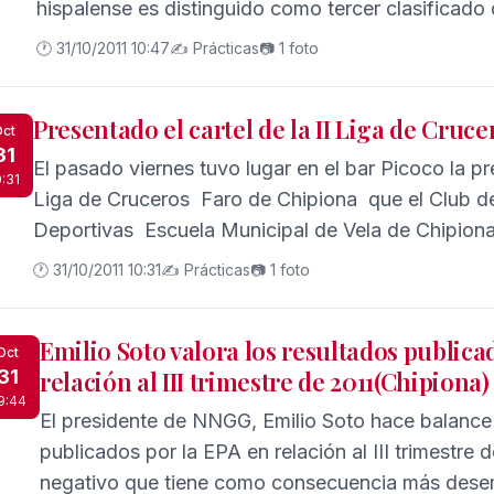
hispalense es distinguido como tercer clasificado
🕐 31/10/2011 10:47
✍️ Prácticas
📷 1 foto
Presentado el cartel de la II Liga de Cruc
ct
31
El pasado viernes tuvo lugar en el bar Picoco la pr
0:31
Liga de Cruceros  Faro de Chipiona  que el Club 
Deportivas  Escuela Municipal de Vela de Chipiona
Delegación Municipal de Deportes tienen la intenci
🕐 31/10/2011 10:31
✍️ Prácticas
📷 1 foto
temporada.
Emilio Soto valora los resultados publica
Oct
31
relación al III trimestre de 2011(Chipiona)
9:44
El presidente de NNGG, Emilio Soto hace balance 
publicados por la EPA en relación al III trimestre
negativo que tiene como consecuencia más desemp