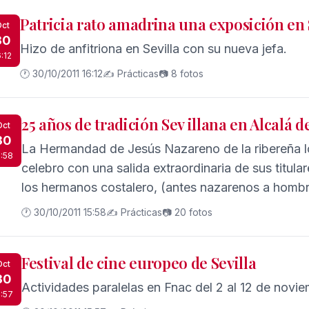
Patricia rato amadrina una exposición en 
ct
30
Hizo de anfitriona en Sevilla con su nueva jefa.
6:12
🕐 30/10/2011 16:12
✍️ Prácticas
📷 8 fotos
25 años de tradición Sev illana en Alcalá d
Oct
30
La Hermandad de Jesús Nazareno de la ribereña lo
5:58
celebro con una salida extraordinaria de sus titula
los hermanos costalero, (antes nazarenos a hombr
Hermandad siguiendo las tradiciones Sevillana, de 
🕐 30/10/2011 15:58
✍️ Prácticas
📷 20 fotos
hermanos costaleros, se fundo en el año 1986, con un grupo de alcalareño,
que ellos mismo construyeron las parihuelas del paso de Jesús Nazareno, que
Festival de cine europeo de Sevilla
luego pasaron al paso de palio de la Stma. Virgen
Oct
30
Actividades paralelas en Fnac del 2 al 12 de novie
5:57