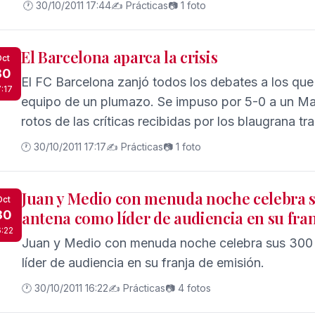
🕐 30/10/2011 17:44
✍️ Prácticas
📷 1 foto
El Barcelona aparca la crisis
ct
30
El FC Barcelona zanjó todos los debates a los que
7:17
equipo de un plumazo. Se impuso por 5-0 a un Mal
rotos de las críticas recibidas por los blaugrana tra
Granada y al Sevilla.
🕐 30/10/2011 17:17
✍️ Prácticas
📷 1 foto
Juan y Medio con menuda noche celebra 
Oct
30
antena como líder de audiencia en su fran
6:22
Juan y Medio con menuda noche celebra sus 300
líder de audiencia en su franja de emisión.
🕐 30/10/2011 16:22
✍️ Prácticas
📷 4 fotos