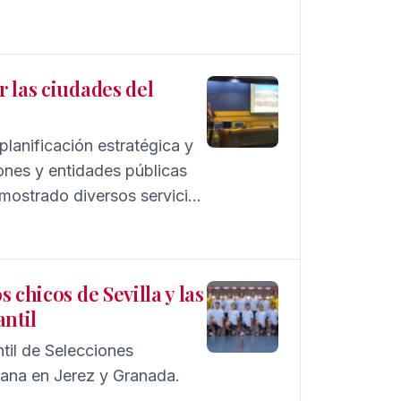
entan un 45'84 % el paro
 se despide el peor
ta Emilio Soto. Debido a
 las ciudades del
 dramática situación que
los socialistas han dejado
planificación estratégica y
ones y entidades públicas
 mostrado diversos servicios
A.LL.
 chicos de Sevilla y las
antil
til de Selecciones
mana en Jerez y Granada.