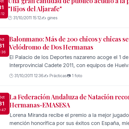
Una gran cantidad de público acudió a la 
ct
31
"Hijos del Aljarafe"
:12
🕐 31/10/2011 15:12
✍️ gines
Balonmano: Más de 200 chicos y chicas se 
Oct
31
Velódromo de Dos Hermanas
2:36
El Palacio de los Deportes nazareno acoge el 1 d
Interprovincial Cadete 2011, con equipos de Huelv
🕐 31/10/2011 12:36
✍️ Prácticas
📷 1 foto
La Federación Andaluza de Natación reco
Oct
31
Hermanas-EMASESA
0:47
Lorena Miranda recibe el premio a la mejor jugado
mención honorífica por sus éxitos con España, mie