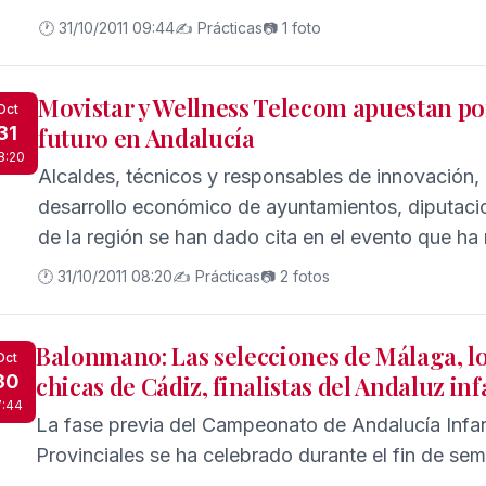
del PSOE. Las políticas de empleo del PSOE aum
🕐 31/10/2011 09:44
✍️ Prácticas
📷 1 foto
juvenil, cifra de jóvenes desempleados con la que
gobierno de la historia de la democracia argumen
Movistar y Wellness Telecom apuestan por
estos datos Emilio Soto afirma que se confirma la
Oct
31
futuro en Andalucía
vivimos los jóvenes españoles con el PSOE y que 
8:20
el mercado de trabajo español en caída libre.
Alcaldes, técnicos y responsables de innovación, 
desarrollo económico de ayuntamientos, diputaci
de la región se han dado cita en el evento que ha
innovadores que favorecen las gestiones en las A
🕐 31/10/2011 08:20
✍️ Prácticas
📷 2 fotos
Balonmano: Las selecciones de Málaga, los
Oct
30
chicas de Cádiz, finalistas del Andaluz inf
7:44
La fase previa del Campeonato de Andalucía Infan
Provinciales se ha celebrado durante el fin de se