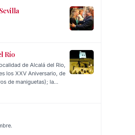
Sevilla
el Río
calidad de Alcalá del Rio,
res los XXV Aniversario, de
os de maniguetas); la
hacer cuadrilla de
 de la Esperanza.
mbre.