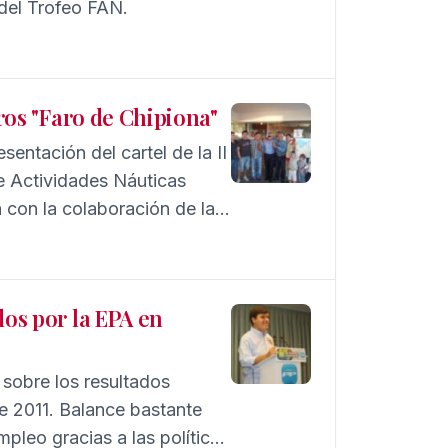
 del Trofeo FAN.
eros "Faro de Chipiona"
esentación del cartel de la II
de Actividades Náuticas
 con la colaboración de la
ón de realizar esta
dos por la EPA en
sobre los resultados
 de 2011. Balance bastante
leo gracias a las políticas