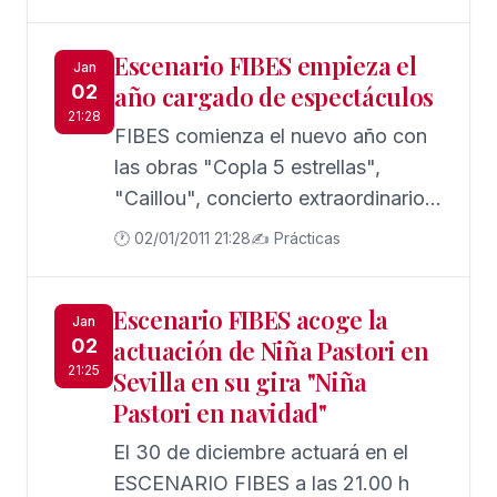
conjunta de la Hermandad de los
Panaderos, la Cabalgata del
Escenario FIBES empieza el
Cartero Real, cuya salida está
Jan
02
año cargado de espectáculos
prevista para las 18,00 horas, con el
21:28
siguiente recorrido:
FIBES comienza el nuevo año con
las obras "Copla 5 estrellas",
"Caillou", concierto extraordinario
de reyes, ballet nacional del ejercito
🕐 02/01/2011 21:28
✍️ Prácticas
cosaco, la opera "el barbero de
Sevilla" y "brillantina, el musical".
Escenario FIBES acoge la
Jan
02
actuación de Niña Pastori en
21:25
Sevilla en su gira "Niña
Pastori en navidad"
El 30 de diciembre actuará en el
ESCENARIO FIBES a las 21.00 h