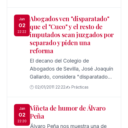
en terrenos de Los Gordales "es un
tema que ya chirría" y que "tiene la
Abogados ven "disparatado"
capacidad de indignar a cualquier
Jan
02
que el "Cuco" y el resto de
persona que se sienta sevillana",
22:22
imputados sean juzgados por
asegurando que la "única" solución
separado y piden una
posible a 15 años vista se
reforma
encuentra en reformar las actuales
instalaciones judiciales del Prado
El decano del Colegio de
de San Sebastián y en aprovechar
Abogados de Sevilla, José Joaquín
los terrenos colindantes, de
Gallardo, considera "disparatado"
titularidad municipal.
que el menor conocido como el
🕐 02/01/2011 22:22
✍️ Prácticas
'Cuco', acusado de violar y
asesinar a la joven Marta del
Viñeta de humor de Álvaro
Castillo, y los cuatro imputados
Jan
02
Peña
mayores de edad sean juzgados
22:20
por separado y en sedes distintas,
Álvaro Peña nos muestra una de