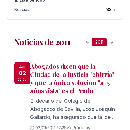
📊 Este período
Noticias:
3315
Noticias de 2011
←
→
2011
Abogados dicen que la
Jan
02
Ciudad de la Justicia "chirría"
22:25
y que la única solución "a 15
años vista" es el Prado
El decano del Colegio de
Abogados de Sevilla, José Joaquín
Gallardo, ha asegurado que la idea
de construir la Ciudad de la Justicia
🕐 02/01/2011 22:25
✍️ Prácticas