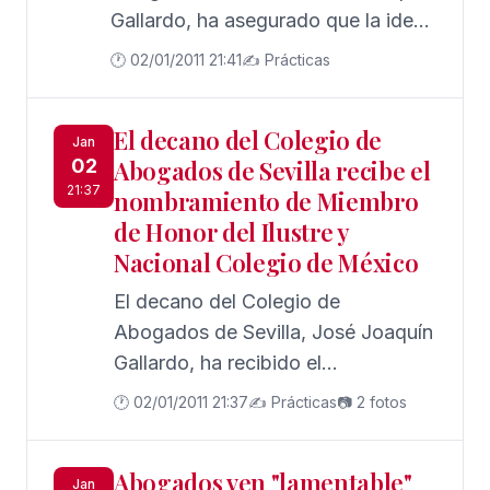
Gallardo, ha asegurado que la idea
de construir la Ciudad de la Justicia
🕐 02/01/2011 21:41
✍️ Prácticas
en terrenos de Los Gordales "es un
tema que ya chirría" y que "tiene la
El decano del Colegio de
capacidad de indignar a cualquier
Jan
02
Abogados de Sevilla recibe el
persona que se sienta sevillana",
21:37
nombramiento de Miembro
asegurando que la "única" solución
de Honor del Ilustre y
posible a 15 años vista se encuentra
Nacional Colegio de México
en reformar las actuales
instalaciones judiciales del Prado
El decano del Colegio de
de San Sebastián y en aprovechar
Abogados de Sevilla, José Joaquín
los terrenos colindantes, de
Gallardo, ha recibido el
titularidad municipal.
nombramiento de Miembro de
🕐 02/01/2011 21:37
✍️ Prácticas
📷 2 fotos
Honor del Ilustre y Nacional
Colegio de Abogados de México
Abogados ven "lamentable"
con la correspondiente venera
Jan