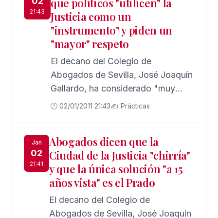
02
que políticos "utilicen" la
atropellos mortales, entre los que
21:43
Justicia como un
destacan el ocurrido el pasado mes
"instrumento" y piden un
de abril en Paseo Colón y que
"mayor" respeto
costó la vida a dos mujeres
jóvenes, por lo que ha apostado
El decano del Colegio de
por establecer penas
Abogados de Sevilla, José Joaquín
"ejemplarizantes" a los imputados
Gallardo, ha considerado "muy
por éste tipo de delitos contra la
lamentable" que las personas
🕐 02/01/2011 21:43
✍️ Prácticas
seguridad vial.
dedicadas a la política "utilicen" la
Justicia "como instrumento
Abogados dicen que la
político", y ha señalado que este
Jan
02
Ciudad de la Justicia "chirría"
servicio público "se merecería un
21:41
y que la única solución "a 15
mayor respeto" por parte de este
años vista" es el Prado
colectivo.
El decano del Colegio de
Abogados de Sevilla, José Joaquín