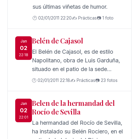
por lo que ha abogado en este
sus últimas viñetas de humor.
sentido por una reforma de la
🕐 02/01/2011 22:20
✍️ Prácticas
📷 1 foto
legislación de menores.
Belén de Cajasol
Jan
02
El Belén de Cajasol, es de estilo
22:18
Napolitano, obra de Luis Garduña,
situado en el patio de la sede
Institucional, en la plaza de San
🕐 02/01/2011 22:18
✍️ Prácticas
📷 23 fotos
Francisco, pueden visualizarse, seis
escenas entre las que destaca; el
Belen de la hermandad del
castillo de Herodes, el zoco
Jan
02
Rocío de Sevilla
(mercadillo), con grandes carros
22:01
Napolitano de excepción calidad, la
La hermandad del Rocío de Sevilla,
banda de músico que acompaña al
ha instalado su Belén Rociero, en el
cortejo de Adoración a los Reyes