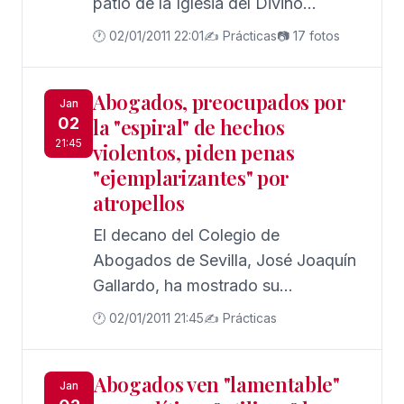
patio de la Iglesia del Divino
Magos, la anunciación de los
Salvador de Sevilla; un nacimiento
🕐 02/01/2011 22:01
✍️ Prácticas
📷 17 fotos
pastores, o el Nacimiento, con un
con aires rocieros y monumentos
misterio típico estilo Nápoles y que
reconstruidos, donde en contrara
Abogados, preocupados por
esta formado por sietes ángeles de
las costumbre de la aldea del rocío.
Jan
02
la "espiral" de hechos
gran hermosura; resalta también la
21:45
violentos, piden penas
colección de complementos
"ejemplarizantes" por
napolitanos que pueden
atropellos
observarse, como los carros de
tenderos, los bártulos, árganas,
El decano del Colegio de
alimentos, o enseres.
Abogados de Sevilla, José Joaquín
Gallardo, ha mostrado su
"preocupación" por la "espiral" de
🕐 02/01/2011 21:45
✍️ Prácticas
hechos "gravísimos" acaecidos en
las últimas fechas en la capital
Abogados ven "lamentable"
hispalense, entre ellos varios
Jan