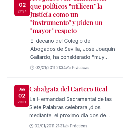
02
que políticos "utilicen" la
colegial, de manos del presidente
21:34
Justicia como un
de esa institución Oscar Cruz
"instrumento" y piden un
Barney y en el transcurso de un
"mayor" respeto
solemne acto celebrado en la sede
del Colegio sevillano.
El decano del Colegio de
Abogados de Sevilla, José Joaquín
Gallardo, ha considerado "muy
lamentable" que las personas
🕐 02/01/2011 21:34
✍️ Prácticas
dedicadas a la política "utilicen" la
Justicia "como instrumento
Cabalgata del Cartero Real
político", y ha señalado que este
Jan
02
servicio público "se merecería un
La Hermandad Sacramental de las
21:31
mayor respeto" por parte de este
Siete Palabras celebrara ,dios
colectivo.
mediante, el proximo día dos de
enero de 2.011, con la colaboración
🕐 02/01/2011 21:31
✍️ Prácticas