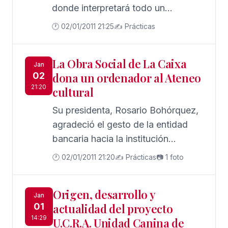
donde interpretará todo un
repertorio de villancicos populares
🕐 02/01/2011 21:25
✍️ Prácticas
en una actuación muy especial.
La Obra Social de La Caixa
Jan
02
dona un ordenador al Ateneo
21:20
cultural
Su presidenta, Rosario Bohórquez,
agradeció el gesto de la entidad
bancaria hacia la institución
chipionera.
🕐 02/01/2011 21:20
✍️ Prácticas
📷 1 foto
Origen, desarrollo y
Jan
01
actualidad del proyecto
14:29
U.C.R.A. Unidad Canina de