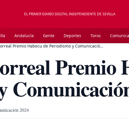
EL PRIMER DIARIO DIGITAL INDEPENDIENTE DE SEVILLA
lla
Andalucía
Gente
Deportes
Toros
Comunica
Correal Premio Habecu de Periodismo y Comunicació...
orreal Premio 
 y Comunicació
municación 2024