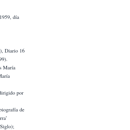
1959, día
, Diario 16
99).
os María
María
dirigido por
biografía de
rra’
Siglo);