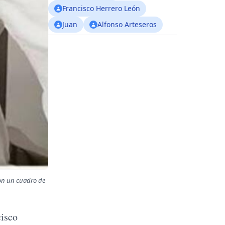
Francisco Herrero León
Juan
Alfonso Arteseros
con un cuadro de
cisco