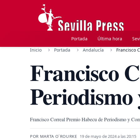
Portada
Última hora
Sevi
Inicio
Portada
Andalucía
Francisco 
Francisco C
Periodismo
Francisco Correal Premio Habecu de Periodismo y Co
POR MARTA O´ROURKE
19 de mayo de 2024 a las 20:15