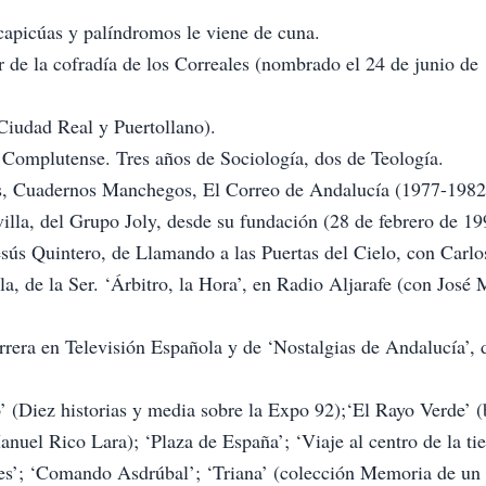
 capicúas y palíndromos le viene de cuna.
e la cofradía de los Correales (nombrado el 24 de junio de 
Ciudad Real y Puertollano).
 Complutense. Tres años de Sociología, dos de Teología.
s, Cuadernos Manchegos, El Correo de Andalucía (1977-1982)
illa, del Grupo Joly, desde su fundación (28 de febrero de 19
esús Quintero, de Llamando a las Puertas del Cielo, con Carl
, de la Ser. ‘Árbitro, la Hora’, en Radio Aljarafe (con José 
rrera en Televisión Española y de ‘Nostalgias de Andalucía’, 
io’ (Diez historias y media sobre la Expo 92);‘El Rayo Verde’ (
nuel Rico Lara); ‘Plaza de España’; ‘Viaje al centro de la tie
res’; ‘Comando Asdrúbal’; ‘Triana’ (colección Memoria de un 