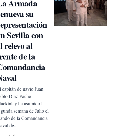
La Armada
renueva su
representación
en Sevilla con
l relevo al
rente de la
Comandancia
Naval
l capitán de navío Juan
ablo Díaz-Pache
ackinlay ha asumido la
egunda semana de Julio el
ando de la Comandancia
aval de...