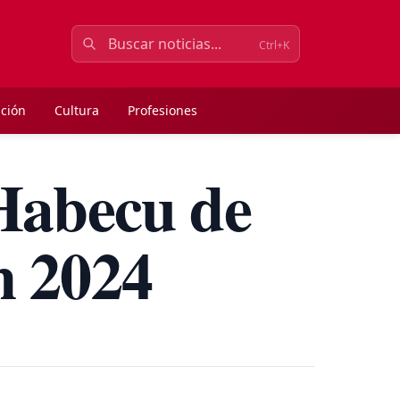
Ctrl+K
ción
Cultura
Profesiones
Habecu de
n 2024