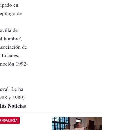
cipado en
 epílogo de
evilla de
al hombre’,
Asociación de
s Locales,
romoción 1992-
ueva’. Le ha
1988 y 1989).
ás Noticias
ANDALUCÍA