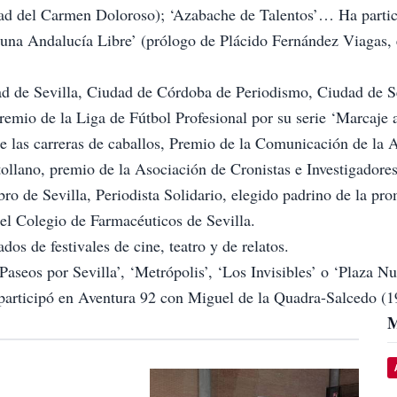
andad del Carmen Doloroso); ‘Azabache de Talentos’… Ha parti
 una Andalucía Libre’ (prólogo de Plácido Fernández Viagas,
d de Sevilla, Ciudad de Córdoba de Periodismo, Ciudad de S
emio de la Liga de Fútbol Profesional por su serie ‘Marcaje 
e las carreras de caballos, Premio de la Comunicación de la 
ollano, premio de la Asociación de Cronistas e Investigadore
bro de Sevilla, Periodista Solidario, elegido padrino de la p
l Colegio de Farmacéuticos de Sevilla.
dos de festivales de cine, teatro y de relatos.
Paseos por Sevilla’, ‘Metrópolis’, ‘Los Invisibles’ o ‘Plaza N
 participó en Aventura 92 con Miguel de la Quadra-Salcedo (
M