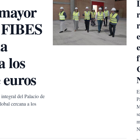
 mayor
e FIBES
na
e
a los
f
 euros
E
integral del Palacio de
P
obal cercana a los
M
s
m
N