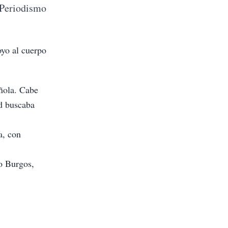
 Periodismo
oyo al cuerpo
añola. Cabe
d buscaba
a, con
o Burgos,