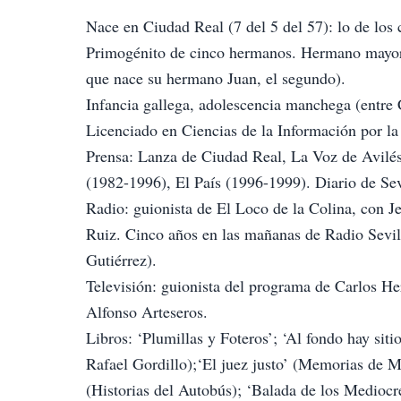
Nace en Ciudad Real (7 del 5 del 57): lo de los
Primogénito de cinco hermanos. Hermano mayor d
que nace su hermano Juan, el segundo).
Infancia gallega, adolescencia manchega (entre 
Licenciado en Ciencias de la Información por la
Prensa: Lanza de Ciudad Real, La Voz de Avilé
(1982-1996), El País (1996-1999). Diario de Sev
Radio: guionista de El Loco de la Colina, con J
Ruiz. Cinco años en las mañanas de Radio Sevilla
Gutiérrez).
Televisión: guionista del programa de Carlos He
Alfonso Arteseros.
Libros: ‘Plumillas y Foteros’; ‘Al fondo hay sit
Rafael Gordillo);‘El juez justo’ (Memorias de Ma
(Historias del Autobús); ‘Balada de los Medioc