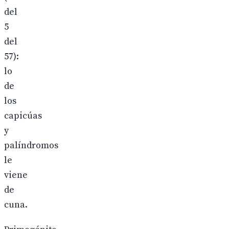
del
5
del
57):
lo
de
los
capicúas
y
palíndromos
le
viene
de
cuna.