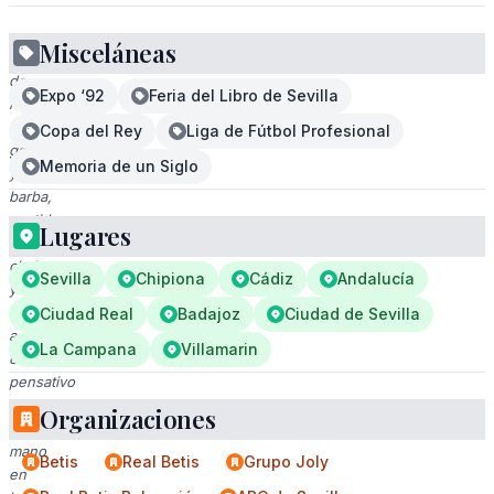
Misceláneas
Retrato
de
Expo ‘92
Feria del Libro de Sevilla
hombre
con
Copa del Rey
Liga de Fútbol Profesional
gafas
Memoria de un Siglo
y
barba,
vestido
Lugares
con
chaleco
Sevilla
Chipiona
Cádiz
Andalucía
y
camisa
Ciudad Real
Badajoz
Ciudad de Sevilla
a
La Campana
Villamarin
cuadros,
pensativo
con
Organizaciones
la
mano
Betis
Real Betis
Grupo Joly
en