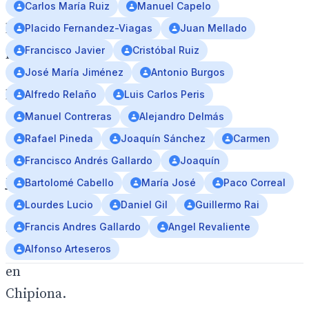
en
Carlos María Ruiz
Manuel Capelo
la
Placido Fernandez-Viagas
Juan Mellado
presentación
Francisco Javier
Cristóbal Ruiz
del
José María Jiménez
Antonio Burgos
libro
Alfredo Relaño
Luis Carlos Peris
“Con
Manuel Contreras
Alejandro Delmás
el
Rafael Pineda
Joaquín Sánchez
Carmen
17…
Francisco Andrés Gallardo
Joaquín
Joaquín
Bartolomé Cabello
María José
Paco Correal
“el
Lourdes Lucio
Daniel Gil
Guillermo Rai
25
Francis Andres Gallardo
Angel Revaliente
agosto
Alfonso Arteseros
en
Chipiona.