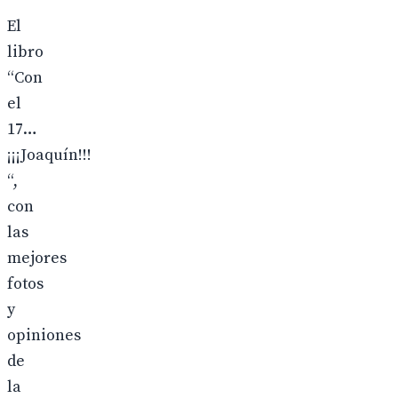
El
libro
“Con
el
17…
¡¡¡Joaquín!!!
“,
con
las
mejores
fotos
y
opiniones
de
la