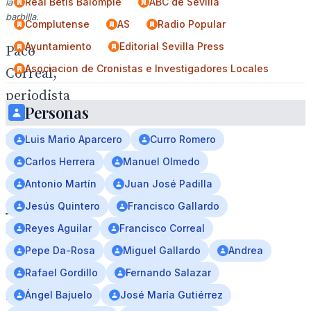
Real Betis Balompié
ABC de Sevilla
la
barbilla.
Complutense
AS
Radio Popular
Ayuntamiento
Editorial Sevilla Press
Paco
Asociacion de Cronistas e Investigadores Locales
Correal,
periodista
Personas
de
Diario
Luis Mario Aparcero
Curro Romero
de
Carlos Herrera
Manuel Olmedo
Sevilla
Antonio Martín
Juan José Padilla
y
Jesús Quintero
Francisco Gallardo
Medalla
Reyes Aguilar
Francisco Correal
de
Pepe Da-Rosa
Miguel Gallardo
Andrea
Sevilla
Rafael Gordillo
Fernando Salazar
intervendrá
Ángel Bajuelo
José María Gutiérrez