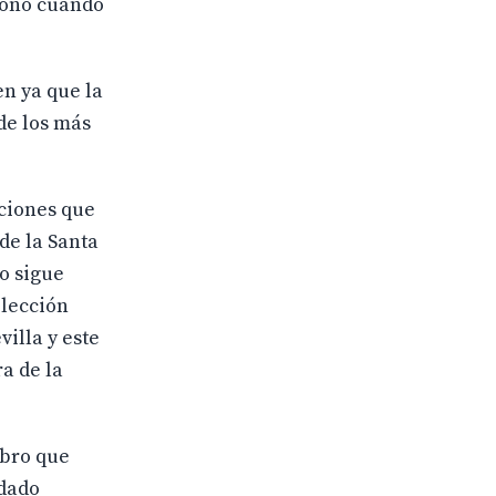
cionó cuando
en ya que la
de los más
iciones que
de la Santa
o sigue
olección
illa y este
a de la
ibro que
 dado