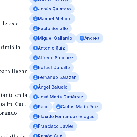
Jesús Quintero
Manuel Melado
 de esta
Pablo Borrallo
Miguel Gallardo
Andrea
primió la
Antonio Ruiz
Alfredo Sánchez
Rafael Gordillo
para llegar
Fernando Salazar
Ángel Bajuelo
 tanto en la
José María Gutiérrez
 padre Cue,
Paco
Carlos María Ruiz
lorando
Placido Fernandez-Viagas
Francisco Javier
 medalla de
Ramón Cué