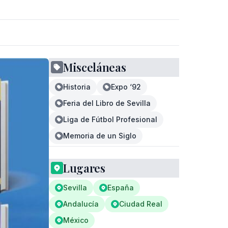
Misceláneas
Historia
Expo ‘92
Feria del Libro de Sevilla
Liga de Fútbol Profesional
Memoria de un Siglo
Lugares
Sevilla
España
Andalucía
Ciudad Real
México