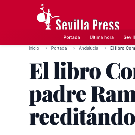
Portada
Última hora
Sevil
Inicio
Portada
Andalucía
El libro Co
El libro Co
padre Ramo
reeditánd