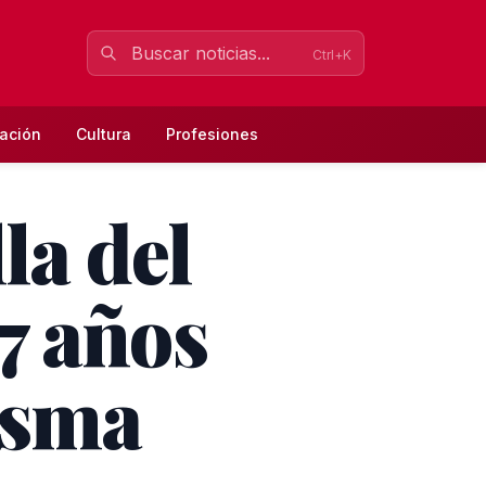
Ctrl+K
ación
Cultura
Profesiones
la del
7 años
esma