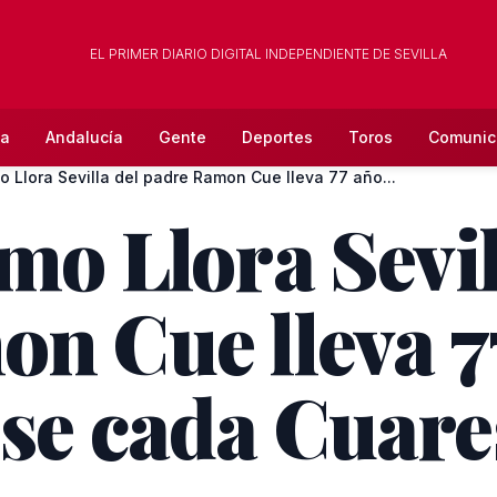
EL PRIMER DIARIO DIGITAL INDEPENDIENTE DE SEVILLA
la
Andalucía
Gente
Deportes
Toros
Comunic
mo Llora Sevilla del padre Ramon Cue lleva 77 año...
mo Llora Sevil
n Cue lleva 7
ose cada Cuar