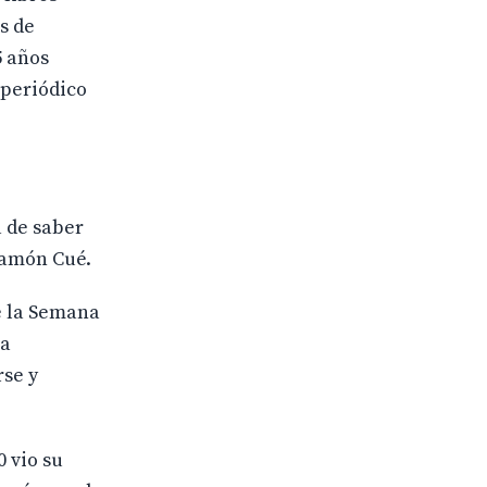
s de
5 años
 periódico
a de saber
Ramón Cué.
de la Semana
la
rse y
 vio su