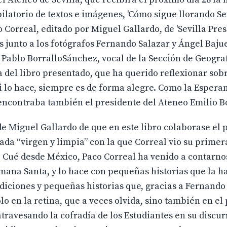
ilatorio de textos e imágenes, 'Cómo sigue llorando Sev
Correal, editado por Miguel Gallardo, de 'Sevilla Pres
s junto a los fotógrafos Fernando Salazar y Ángel Baju
 Pablo BorralloSánchez, vocal de la Sección de Geogra
a del libro presentado, que ha querido reflexionar sobr
 Si lo hace, siempre es de forma alegre. Como la Esper
e encontraba también el presidente del Ateneo Emilio Bo
 de Miguel Gallardo de que en este libro colaborase el 
rada “virgen y limpia” con la que Correal vio su prim
e Cué desde México, Paco Correal ha venido a contarnos
emana Santa, y lo hace con pequeñas historias que la h
radiciones y pequeñas historias que, gracias a Fernando
o en la retina, que a veces olvida, sino también en el
travesando la cofradía de los Estudiantes en su discur