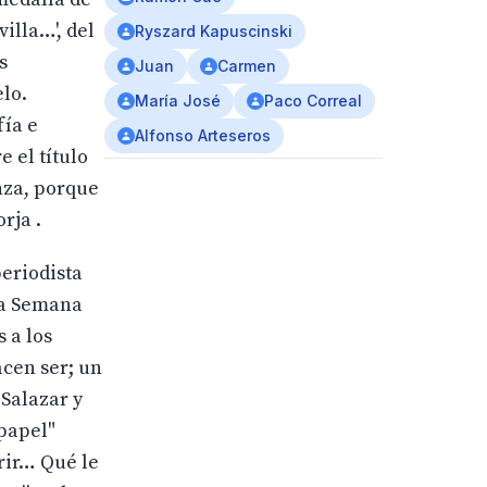
illa…', del
Ryszard Kapuscinski
s
Juan
Carmen
elo.
María José
Paco Correal
fía e
Alfonso Arteseros
e el título
anza, porque
rja .
periodista
era Semana
 a los
acen ser; un
 Salazar y
 papel"
rir… Qué le