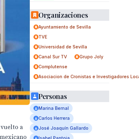
Organizaciones
Ayuntamiento de Sevilla
TVE
Universidad de Sevilla
Canal Sur TV
Grupo Joly
Complutense
Asociacion de Cronistas e Investigadores Loc
Personas
Marina Bernal
Carlos Herrera
 vuelto a
José Joaquín Gallardo
a mexicano
Isabel Pantoja