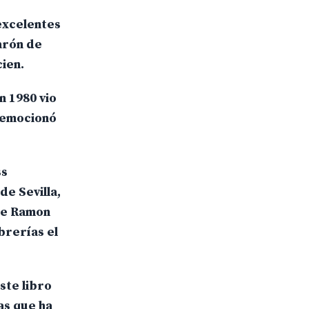
 excelentes
parón de
cien.
n 1980 vio
e emocionó
ss
e Sevilla,
dre Ramon
brerías el
ste libro
as que ha