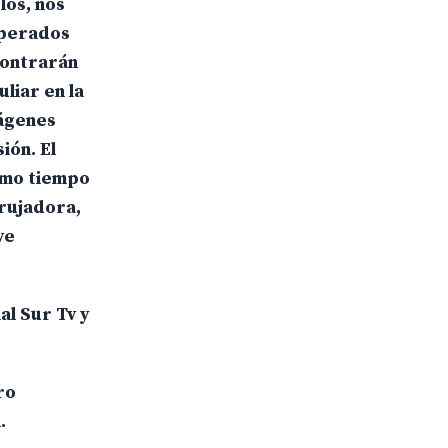
los, nos
esperados
contrarán
liar en la
mágenes
ión. El
ismo tiempo
brujadora,
ve
al Sur Tv y
ro
.