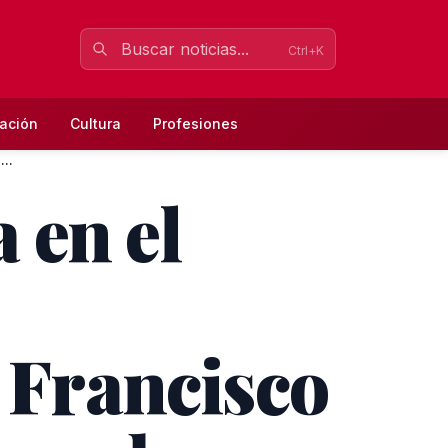
Ctrl+K
ación
Cultura
Profesiones
..
 en el
e Francisco