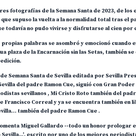
ores fotografías de la Semana Santa de 2023, de los
 que supuso la vuelta a la normalidad total tras el 
e todavía no pudo vivirse y disfrutarse al cien por 
s propias palabras se asombró y emocionó cuando e
gua plaza de la Encarnación sin las Setas, también s
 edición.
n de Semana Santa de Sevilla editada por Sevilla Pre
villa del padre Ramon Cue, siguió con Gran Poder d
iodistas sevillanos , Mi Cristo Roto también del pa
e Francisco Correal y ya se encuentra también en li
evilla… también del padre Ramon Cue .
comenta Miguel Gallardo --todo un honor prologar e
Sevilla...’, escrito por uno de los mejores periodist