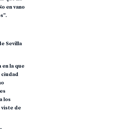
No en vano
s”.
e Sevilla
 en la que
a ciudad
mo
tes
a los
 viste de