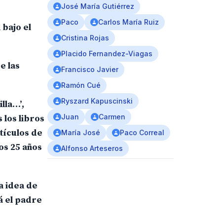
José María Gutiérrez
Paco
Carlos María Ruiz
 bajo el
Cristina Rojas
Placido Fernandez-Viagas
e las
Francisco Javier
Ramón Cué
Ryszard Kapuscinski
lla…’,
Juan
Carmen
 los libros
tículos de
María José
Paco Correal
os 25 años
Alfonso Arteseros
a idea de
á el padre