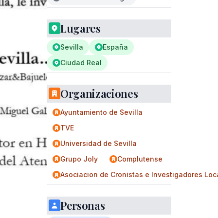
Lugares
Sevilla
España
Ciudad Real
Organizaciones
Ayuntamiento de Sevilla
TVE
Universidad de Sevilla
Grupo Joly
Complutense
Asociacion de Cronistas e Investigadores Loc
Personas