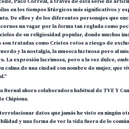
cede, Paco Correal, a través de esta serie de artícu
ílas en los tiempos litúrgicos más significativos y 
nta. De ellos y de los diferentes personajes que en
recernos un vagar por la forma tan reglada como pecu
os cielos de su religiosidad popular, donde muchas i
 son tratadas como Cristos rotos a riesgo de exclus
cuerdo y la nostalgia, la muesca luctuosa pero al m
a. La expresión lacrimosa, pero a la vez dulce, em
n calma de una ciudad con nombre de mujer, que vi
l.”
ina Bernal ahora colaboradora habitual de TVE Y Can
e Chipiona.
terrelacionar datos que jamás he visto en ningún ot
bilidad y una forma de ver la vida fuera de lo común