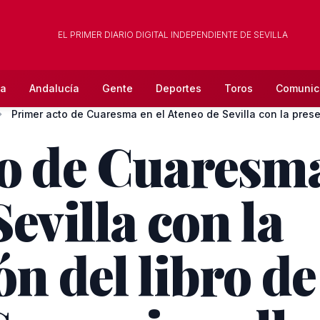
EL PRIMER DIARIO DIGITAL INDEPENDIENTE DE SEVILLA
la
Andalucía
Gente
Deportes
Toros
Comunic
Primer acto de Cuaresma en el Ateneo de Sevilla con la prese.
o de Cuaresma
evilla con la
ón del libro d