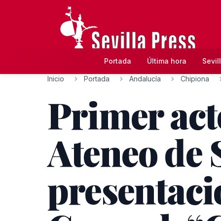
Portada
Última hora
Sevil
Inicio
Portada
Andalucía
Chipiona
Primer act
Ateneo de S
presentaci