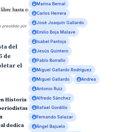
Marina Bernal
Carlos Herrera
José Joaquín Gallardo
o presidido por
Emilio Boja Malave
Isabel Pantoja
sta del
Jesús Quintero
5 de
Pablo Borrallo
letar el
Miguel Gallardo Rodríguez
Miguel Gallardo
Andrea
Antonio Ruiz
Alfredo Sánchez
en Historia
periodistas
Rafael Gordillo
n
Fernando Salazar
eal dedica
Ángel Bajuelo