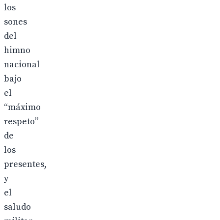
los
sones
del
himno
nacional
bajo
el
“máximo
respeto”
de
los
presentes,
y
el
saludo