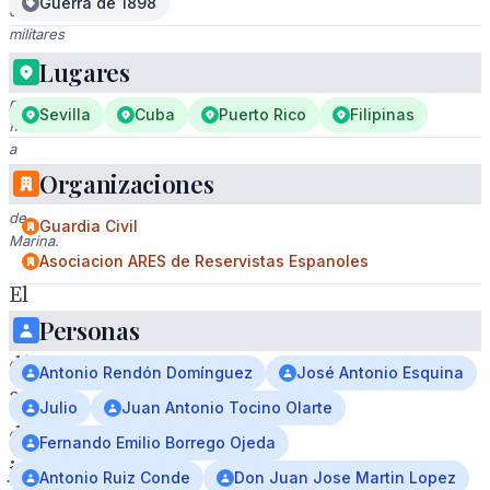
Guerra de 1898
oficiales
militares
y
Lugares
civiles
posando
Sevilla
Cuba
Puerto Rico
Filipinas
frente
a
la
Organizaciones
Comandancia
de
Guardia Civil
Marina.
Asociacion ARES de Reservistas Espanoles
El
Personas
pasado
día
Antonio Rendón Domínguez
José Antonio Esquina
3
Julio
Juan Antonio Tocino Olarte
de
Fernando Emilio Borrego Ojeda
julio
Antonio Ruiz Conde
Don Juan Jose Martin Lopez