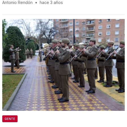
Antonio Rendón
•
hace 3 años
GENTE