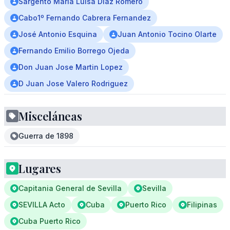
Sargento Maria Luisa Diaz Romero
Cabo1º Fernando Cabrera Fernandez
José Antonio Esquina
Juan Antonio Tocino Olarte
Fernando Emilio Borrego Ojeda
Don Juan Jose Martin Lopez
D Juan Jose Valero Rodriguez
Misceláneas
Guerra de 1898
Lugares
Capitania General de Sevilla
Sevilla
SEVILLA Acto
Cuba
Puerto Rico
Filipinas
Cuba Puerto Rico