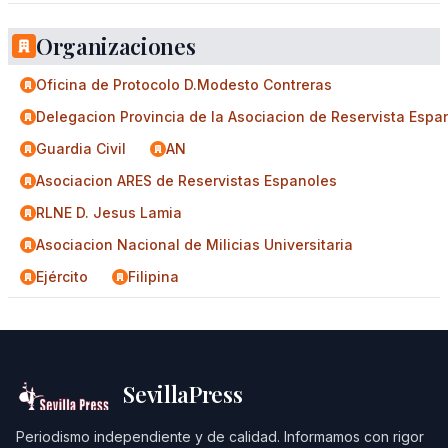
Organizaciones
Oficina de Protocolo D.Modesto Contreras
Delegacion Provincia de la Asociacion de Reservista Espa
Guardia Civil
AN
Asociacion ARES de Reservistas Espanoles
RLNE D. Jesus Lamia
Asociacion Nacional de Milicias Universitaria
Ejército
Filipina
SevillaPress
Periodismo independiente y de calidad. Informamos con rigor