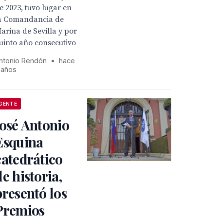
e 2023, tuvo lugar en
a Comandancia de
arina de Sevilla y por
uinto año consecutivo
ntonio Rendón
•
hace
 años
GENTE
José Antonio
Esquina
catedrático
de historia,
presentó los
Premios