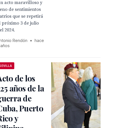
n acto maravilloso y
leno de sentimientos
atrios que se repetirá
l próximo 3 de julio
el 2024.
ntonio Rendón
•
hace
 años
SEVILLA
Acto de los
125 años de la
guerra de
Cuba, Puerto
Rico y