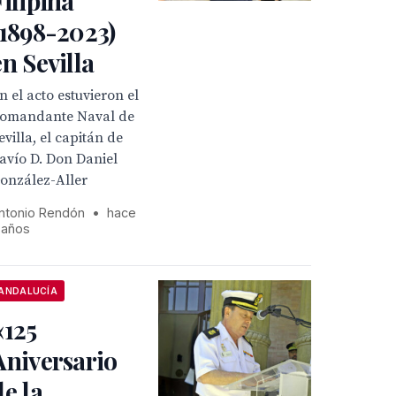
Filipina
(1898-2023)
en Sevilla
n el acto estuvieron el
omandante Naval de
evilla, el capitán de
avío D. Don Daniel
onzález-Aller
ntonio Rendón
•
hace
 años
ANDALUCÍA
«125
Aniversario
de la