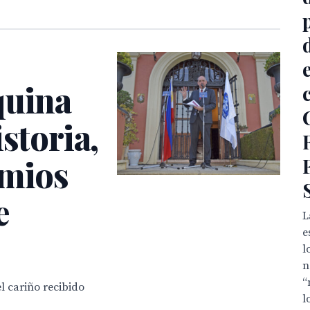
quina
storia,
emios
e
L
e
l
n
“
l cariño recibido
l