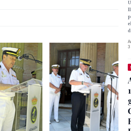
U
l
p
e
d
A
3