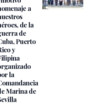
homenaje a
nuestros
héroes, de la
guerra de
Cuba, Puerto
Rico y
Filipina
organizado
por la
Comandancia
de Marina de
Sevilla