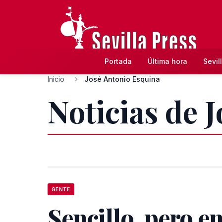
Portada
Última hora
Sevil
Inicio
José Antonio Esquina
Noticias de 
GENTE
Sencillo, pero e