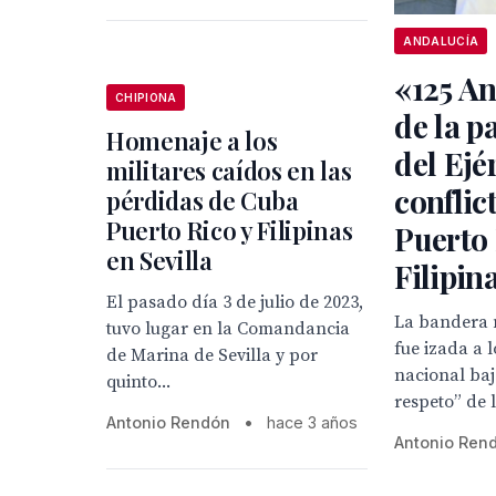
ANDALUCÍA
«125 An
CHIPIONA
de la p
Homenaje a los
del Ejé
militares caídos en las
conflic
pérdidas de Cuba
Puerto Rico y Filipinas
Puerto 
en Sevilla
Filipina
El pasado día 3 de julio de 2023,
La bandera 
tuvo lugar en la Comandancia
fue izada a 
de Marina de Sevilla y por
nacional ba
quinto...
respeto” de 
Antonio Rendón
•
hace 3 años
Antonio Ren