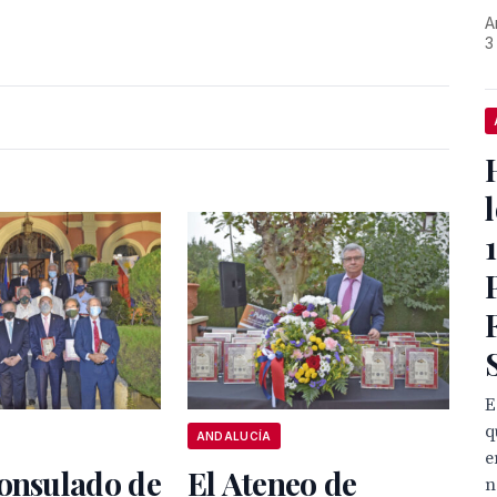
A
3
E
q
ANDALUCÍA
e
Consulado de
El Ateneo de
n