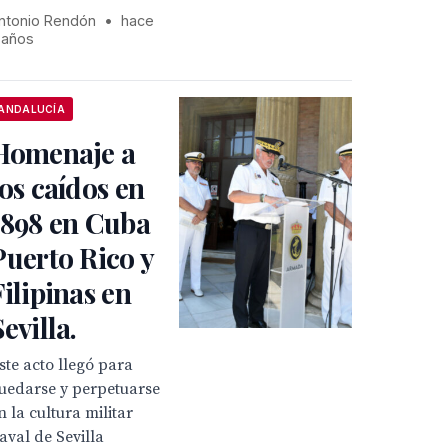
ntonio Rendón
•
hace
 años
ANDALUCÍA
Homenaje a
los caídos en
1898 en Cuba
Puerto Rico y
Filipinas en
Sevilla.
ste acto llegó para
uedarse y perpetuarse
n la cultura militar
aval de Sevilla