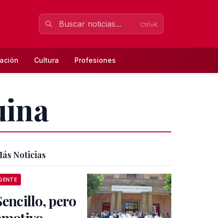
Ctrl+K
ación
Cultura
Profesiones
uina
ás Noticias
GENTE
Sencillo, pero
emotivo