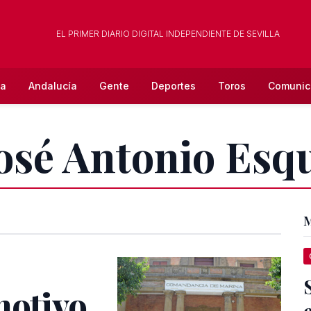
EL PRIMER DIARIO DIGITAL INDEPENDIENTE DE SEVILLA
la
Andalucía
Gente
Deportes
Toros
Comunic
José Antonio Esq
M
motivo