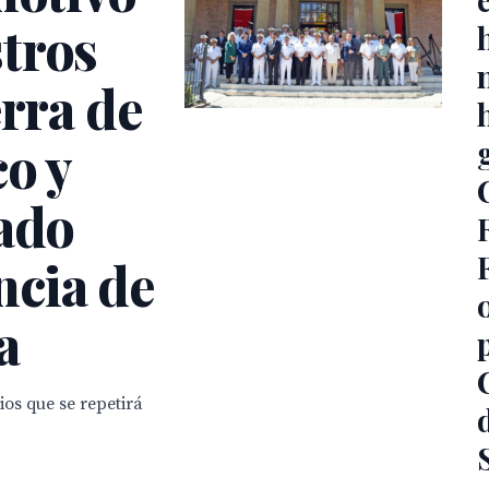
tros
erra de
o y
zado
ncia de
a
ios que se repetirá