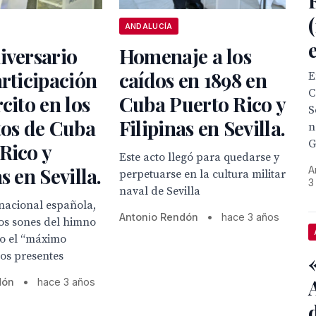
ANDALUCÍA
iversario
Homenaje a los
articipación
caídos en 1898 en
E
C
rcito en los
Cuba Puerto Rico y
S
tos de Cuba
Filipinas en Sevilla.
n
G
Rico y
Este acto llegó para quedarse y
s en Sevilla.
A
perpetuarse en la cultura militar
3
naval de Sevilla
nacional española,
Antonio Rendón
•
hace 3 años
los sones del himno
jo el “máximo
los presentes
dón
•
hace 3 años