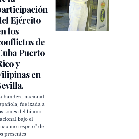
participación
del Ejército
en los
conflictos de
Cuba Puerto
Rico y
Filipinas en
Sevilla.
a bandera nacional
spañola, fue izada a
os sones del himno
acional bajo el
máximo respeto” de
os presentes