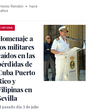
ntonio Rendón
•
hace
 años
CHIPIONA
Homenaje a
los militares
caídos en las
pérdidas de
Cuba Puerto
Rico y
Filipinas en
Sevilla
l pasado día 3 de julio