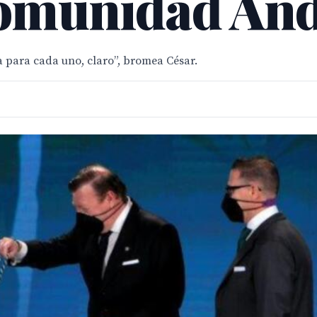
Comunidad And
 para cada uno, claro”, bromea César.