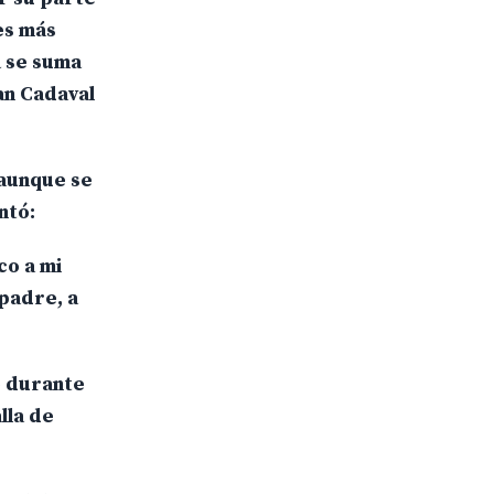
es más
a se suma
an Cadaval
 aunque se
ntó:
co a mi
 padre, a
o durante
lla de