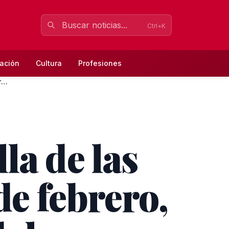
Ctrl+K
ación
Cultura
Profesiones
Los Morancos de Triana reconocidos con la Medalla de las Art...
la de las
de febrero,