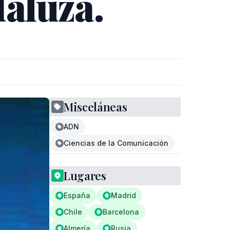
aluza.
Misceláneas
ADN
Ciencias de la Comunicación
Lugares
España
Madrid
Chile
Barcelona
Almería
Rusia