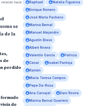
Raphael
Natalia Figueroa
n mirando hacia
Enrique Romero
José María Pacheco
ad
Marina Bernal
ónoma se
Manuel Alejandro
a de la
Agustín Bravo
Albert Rivera
tes,
Valentín García
Patricia
s de
Cesar
Isabel Pantoja
han perdido
Ramón
María Teresa Campos
Pepe Da-Rosa
Ana Carvajal
Dani Rovira
r formado
Marina Bernal Guerrero
vieja de