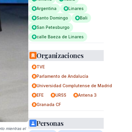
Argentina
Linares
Santo Domingo
Bali
San Petesburgo
calle Baeza de Linares
Organizaciones
TVE
Parlamento de Andalucía
Universidad Complutense de Madrid
EFE
URSS
Antena 3
Granada CF
Personas
to mientras el