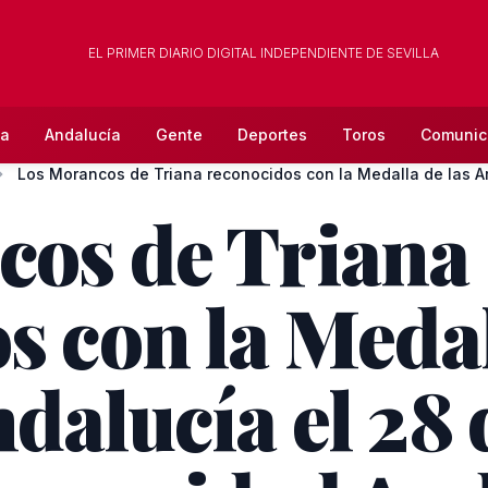
EL PRIMER DIARIO DIGITAL INDEPENDIENTE DE SEVILLA
la
Andalucía
Gente
Deportes
Toros
Comunic
cos de Triana
s con la Medal
dalucía el 28 