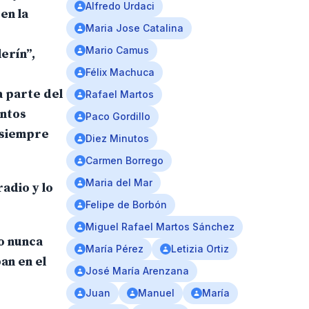
Alfredo Urdaci
en la
Maria Jose Catalina
Mario Camus
erín”,
Félix Machuca
a parte del
Rafael Martos
entos
Paco Gordillo
 siempre
Diez Minutos
Carmen Borrego
Maria del Mar
adio y lo
Felipe de Borbón
Miguel Rafael Martos Sánchez
o nunca
María Pérez
Letizia Ortiz
an en el
José María Arenzana
Juan
Manuel
María