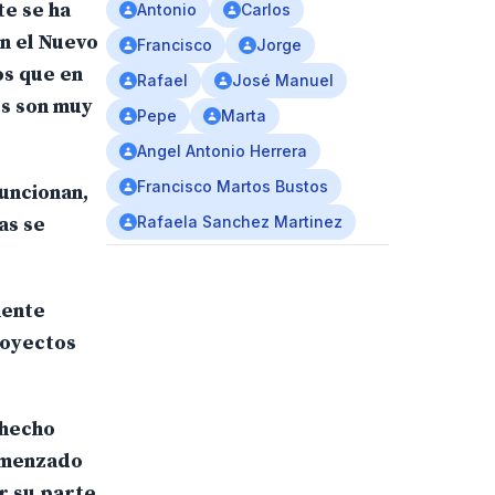
te se ha
Antonio
Carlos
n el Nuevo
Francisco
Jorge
os que en
Rafael
José Manuel
os son muy
Pepe
Marta
Angel Antonio Herrera
Francisco Martos Bustos
funcionan,
as se
Rafaela Sanchez Martinez
mente
royectos
 hecho
comenzado
r su parte