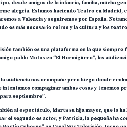
ipo, desde amigos de la infancia, familia, mucha gen
orme alegría. Estamos haciendo Teatro en Madrid, e
jaremos a Valencia y seguiremos por España. Notam
o es más necesario reírse y la cultura y los teatr
visión también es una plataforma en la que siempre 
 amigo pablo Motos en “El Hormiguero”, las audienci
e la audiencia nos acompañe pero luego donde real
ue intentamos compaginar ambas cosas y tenemos p
n para septiembre”.
mbién al espectáculo, Marta su hija mayor, que lo ha
sar el segundo es actor, y Patricia, la pequeña ha 
e Bertín Osborne” en Canal Sur Televisión. Jorge po