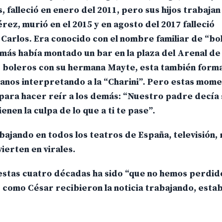
falleció en enero del 2011, pero sus hijos trabajan 
ez, murió en el 2015 y en agosto del 2017 falleció
arlos. Era conocido con el nombre familiar de “bol
más había montado un bar en la plaza del Arenal de
r boleros con su hermana Mayte, esta también form
anos interpretando a la “Charini”. Pero estas mom
d para hacer reír a los demás: “Nuestro padre decía
enen la culpa de lo que a ti te pase”.
ajando en todos los teatros de España, televisión, r
ierten en virales.
 estas cuatro décadas ha sido “que no hemos perdid
 como César recibieron la noticia trabajando, estab