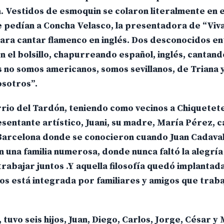
ma. Vestidos de esmoquin se colaron literalmente en e
 pedían a Concha Velasco, la presentadora de “Viva 
ra cantar flamenco en inglés. Dos desconocidos e
n el bolsillo, chapurreando español, inglés, cantand
os no somos americanos, somos sevillanos, de Triana
osotros”.
rrio del Tardón, teniendo como vecinos a Chiquetete
entante artístico, Juani, su madre, María Pérez, ca
Barcelona donde se conocieron cuando Juan Cadava
na familia numerosa, donde nunca faltó la alegría 
 trabajar juntos .Y aquella filosofía quedó implantada
s está integrada por familiares y amigos que traba
tuvo seis hijos, Juan, Diego, Carlos, Jorge, César y