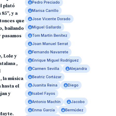
Pedro Preciado
l plató
Marisa Carrillo
85”, y a
Jose Vicente Dorado
ntonces que
Miguel Gallardo
o, bailando
 y pasamos
Tom Martín Benítez
Joan Manuel Serrat
Fernando Navarrete
, Lole y
Enrique Miguel Rodríguez
talana ,
Carmen Sevilla
Alejandra
l
Beatriz Cortázar
, la música
Juanita Reina
Diego
 hasta el
jan y
Isabel Fayos
Antonio Machín
Jacobo
Enma García
Bermúdez
 Mayte.