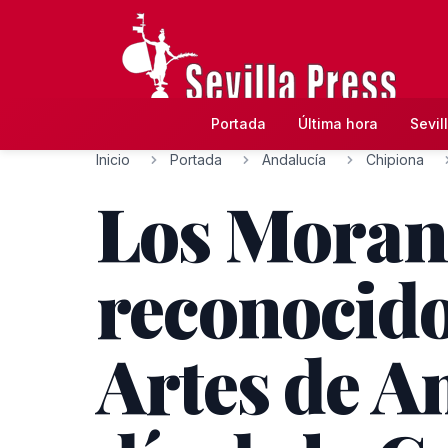
Portada
Última hora
Sevil
Inicio
Portada
Andalucía
Chipiona
Los Moran
reconocido
Artes de An