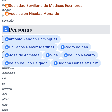
traje
Sociedad Sevillana de Medicos Escritores
negro
Asociación Nicolas Monarde
y
corbata
se
Personas
encuentra
frente
Antonio Rendón Domínguez
a
un
Dr Carlos Galvez Martínez
Pedro Roldán
altar
José de Arimatea
Nina
Bellido Navarro
elaborado
con
Belén Bellido Delgado
Begoña Gonzalez Cruz
detalles
dorados.
En
el
centro
del
altar
hay
una