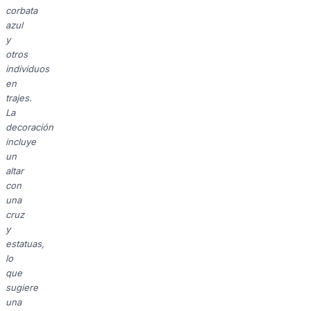
corbata
azul
y
otros
individuos
en
trajes.
La
decoración
incluye
un
altar
con
una
cruz
y
estatuas,
lo
que
sugiere
una