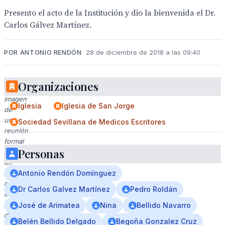
Presento el acto de la Institución y dio la bienvenida el Dr.
Carlos Gálvez Martínez.
POR ANTONIO RENDÓN
28 de diciembre de 2018 a las 09:40
Organizaciones
Una
imagen
Iglesia
Iglesia de San Jorge
de
una
Sociedad Sevillana de Medicos Escritores
reunión
formal
Personas
en
un
salón
Antonio Rendón Domínguez
con
Dr Carlos Galvez Martínez
Pedro Roldán
decoración
clásica,
José de Arimatea
Nina
Bellido Navarro
donde
Belén Bellido Delgado
Begoña Gonzalez Cruz