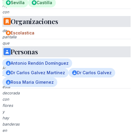
Sevilla
Castilla
roja
con
un
Organizaciones
fondo
de
Escolastica
pantalla
que
dice
Personas
"Las
Vírgenes
Antonio Rendón Domínguez
Románicas".
Dr Carlos Galvez Martínez
Dr Carlos Galvez
La
mesa
Rosa Maria Gimenez
está
decorada
con
flores
y
hay
banderas
en