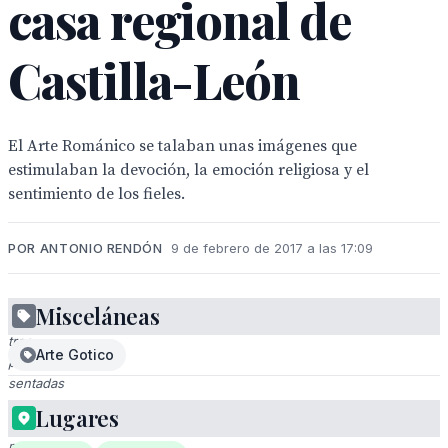
casa regional de
Castilla-León
El Arte Románico se talaban unas imágenes que
estimulaban la devoción, la emoción religiosa y el
sentimiento de los fieles.
POR ANTONIO RENDÓN
9 de febrero de 2017 a las 17:09
Misceláneas
A
tres
Arte Gotico
personas
sentadas
en
Lugares
una
mesa