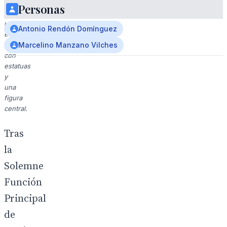
religiosa
Personas
en
un
Antonio Rendón Domínguez
edificio
histórico
Marcelino Manzano Vilches
con
estatuas
y
una
figura
central.
Tras
la
Solemne
Función
Principal
de