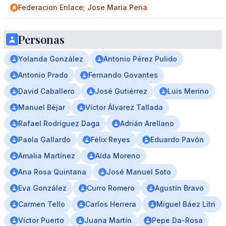
Federacion Enlace; Jose Maria Pena
Personas
Yolanda González
Antonio Pérez Pulido
Antonio Prado
Fernando Govantes
David Caballero
José Gutiérrez
Luis Merino
Manuel Béjar
Víctor Álvarez Tallada
Rafael Rodríguez Daga
Adrián Arellano
Paola Gallardo
Félix Reyes
Eduardo Pavón
Amalia Martínez
Aída Moreno
Ana Rosa Quintana
José Manuel Soto
Eva González
Curro Romero
Agustín Bravo
Carmen Tello
Carlos Herrera
Miguel Báez Litri
Víctor Puerto
Juana Martín
Pepe Da-Rosa