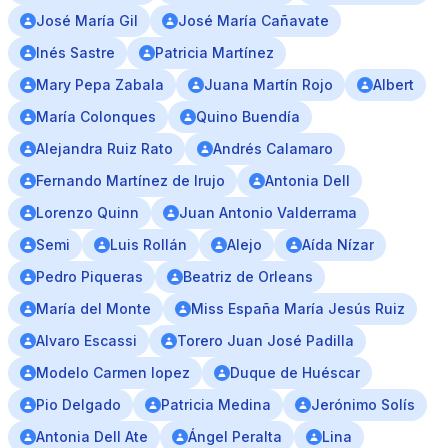
José María Gil
José María Cañavate
Inés Sastre
Patricia Martínez
Mary Pepa Zabala
Juana Martín Rojo
Albert
María Colonques
Quino Buendía
Alejandra Ruiz Rato
Andrés Calamaro
Fernando Martínez de Irujo
Antonia Dell
Lorenzo Quinn
Juan Antonio Valderrama
Semi
Luis Rollán
Alejo
Aída Nízar
Pedro Piqueras
Beatriz de Orleans
María del Monte
Miss España María Jesús Ruiz
Alvaro Escassi
Torero Juan José Padilla
Modelo Carmen lopez
Duque de Huéscar
Pio Delgado
Patricia Medina
Jerónimo Solís
Antonia Dell Ate
Ángel Peralta
Lina