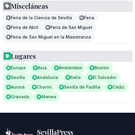
Misceláneas
Feria de la Ciencia de Sevilla
Feria
Feria de Abril
Feria de San Miguel
Feria de San Miguel en la Maestranza
Lugares
Europa
Asia
Ámsterdam
Boston
Sevilla
Andalucía
Italia
El Salvador
Aurora
Charini
Sevilla de Padilla
Cádiz
Granada
Atenea
SevillaPress