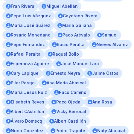
Fran Rivera
Miguel Abellán
Pepe Luis Vázquez
Cayetano Rivera
María José Suárez
María Galiana
Rosario Mohedano
Paco Arévalo
Samuel
Pepe Fernández
Rocío Peralta
Nieves Álvarez
Rafael Peralta
Raquel Bollo
Esperanza Aguirre
José Manuel Lara
Cary Lapique
Ernesto Neyra
Jaime Ostos
Pilar Parejo
Ana María Abascal
María Jesus Ruiz
Paco Camino
Elisabeth Reyes
Paco Ojeda
Ana Rosa
Albert CAstrillón
Vicky Berrocal
Álvaro Domecq
Albert Castillón
Nuria González
Pedro Trapote
Naty Abascal