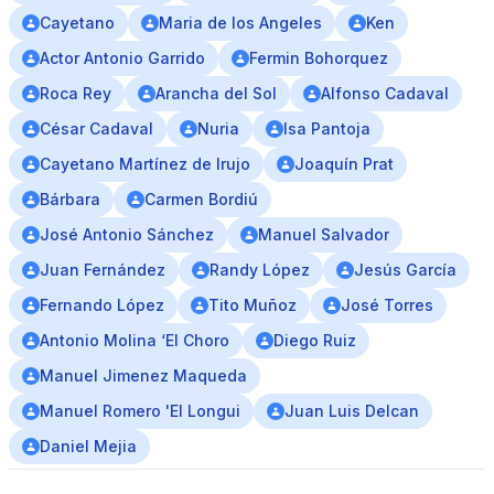
Cayetano
Maria de los Angeles
Ken
Actor Antonio Garrido
Fermin Bohorquez
Roca Rey
Arancha del Sol
Alfonso Cadaval
César Cadaval
Nuria
Isa Pantoja
Cayetano Martínez de Irujo
Joaquín Prat
Bárbara
Carmen Bordiú
José Antonio Sánchez
Manuel Salvador
Juan Fernández
Randy López
Jesús García
Fernando López
Tito Muñoz
José Torres
Antonio Molina ‘El Choro
Diego Ruiz
Manuel Jimenez Maqueda
Manuel Romero 'El Longui
Juan Luis Delcan
Daniel Mejia