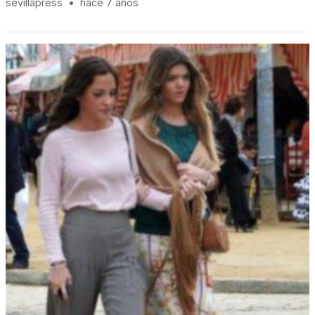
sevillapress
•
hace 7 años