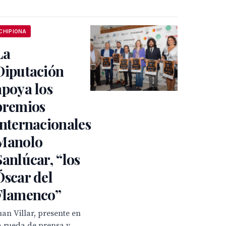
CHIPIONA
La
Diputación
apoya los
premios
internacionales
Manolo
Sanlúcar, “los
Óscar del
Flamenco”
uan Villar, presente en
a rueda de prensa y