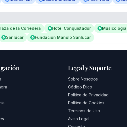
laza de la Corredera
Hotel Conquistador
Musicologia
Sanlúcar
Fundacion Manolo Sanlucar
gación
Legal y Soporte
a
Sobre Nosotros
hora
Código Ético
Política de Privacidad
cía
Política de Cookies
Términos de Uso
es
Aviso Legal
Contacto