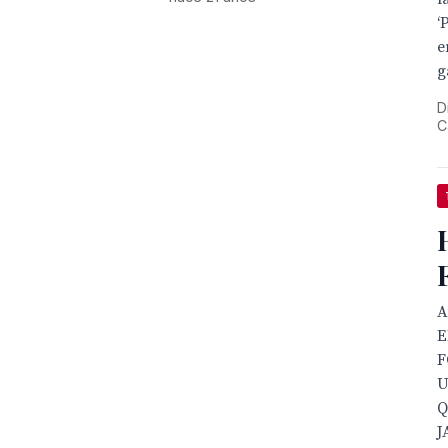
‘
e
g
D
C
A
E
F
U
Q
J