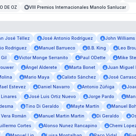
O DE OZ
VIII Premios Internacionales Manolo Sanlucar
n José Téllez
José Antonio Rodríguez
John Williams
vio Rodriguez
Manuel Barrueco
B.B. King
Leo Bro
 Gil
Victor Monge Serranito
Paul ODette
Mike Ste
Brouwer
Ángel Alderete
Marta Bonet
Juan Miguel
Molina
Mario Maya
Calixto Sánchez
José Carras
fael Estevez
Daniel Navarro
Antonio Zúñiga
Joa
Linares
José Luis Ortiz Nuevo
Jorge Pardo
Man
edesma
Tino Di Geraldo
Mayte Martín
Manuel Bo
r Vera Román
Manuel Martin Martin
Di Geraldo
Os
uillermo Cortes
Alonso Nunez Rancapino
Chemi Lope
Manuel Lin
Luisa Montalban
Paco Vidal
Eus