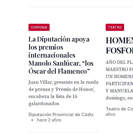
CHIPIONA
TEATRO
La Diputación apoya
HOMEN
los premios
FOSFO
internacionales
Manolo Sanlúcar, “los
AÑO DEL F
Óscar del Flamenco”
MAESTRO F
UN HOMENA
Juan Villar, presente en la rueda
PARTICIPAN
de prensa y ‘Premio de Honor’,
Y MANUELA
encabeza la lista de 16
domingo, en 
galardonados
Teatro de C
años
Diputación Provincial de Cádiz
•
hace 2 años