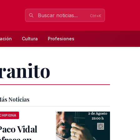
Ctrl+K
ación
Cultura
Profesiones
ranito
ás Noticias
CHIPIONA
Paco Vidal
ofrece en