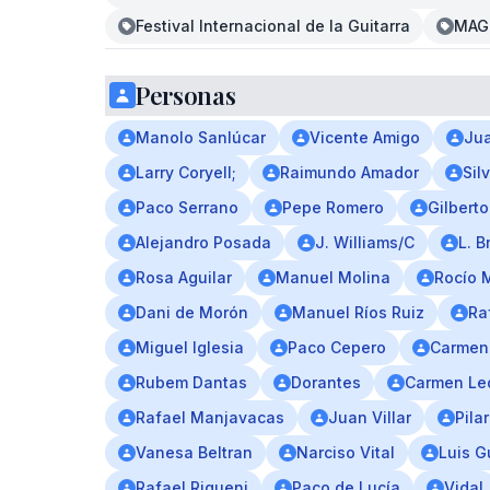
Festival Internacional de la Guitarra
MAG
Personas
Manolo Sanlúcar
Vicente Amigo
Jua
Larry Coryell;
Raimundo Amador
Sil
Paco Serrano
Pepe Romero
Gilberto
Alejandro Posada
J. Williams/C
L. 
Rosa Aguilar
Manuel Molina
Rocío 
Dani de Morón
Manuel Ríos Ruiz
Ra
Miguel Iglesia
Paco Cepero
Carmen 
Rubem Dantas
Dorantes
Carmen L
Rafael Manjavacas
Juan Villar
Pila
Vanesa Beltran
Narciso Vital
Luis G
Rafael Riqueni
Paco de Lucía
Vidal