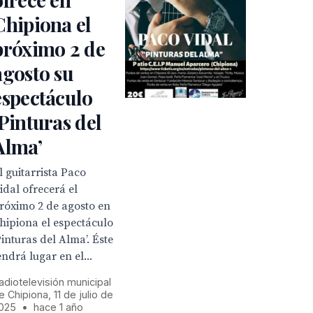
Chipiona el
próximo 2 de
agosto su
espectáculo
‘Pinturas del
Alma’
l guitarrista Paco
idal ofrecerá el
róximo 2 de agosto en
hipiona el espectáculo
Pinturas del Alma’. Éste
endrá lugar en el...
adiotelevisión municipal
e Chipiona, 11 de julio de
025
•
hace 1 año