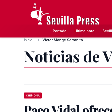
Portada
Última hora
Sevil
Inicio
Victor Monge Serranito
Noticias de 
CHIPIONA
Paco Vidal ofrec