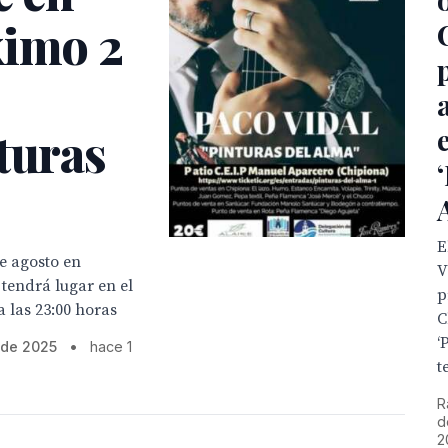
ximo 2
turas
E
de agosto en
V
 tendrá lugar en el
p
 las 23:00 horas
C
‘
o de 2025
•
hace 1
t
R
d
2