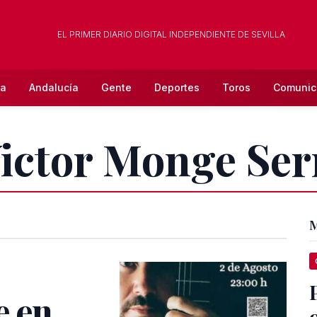
EL PRIMER DIARIO DIGITAL INDEPENDIENTE DE SEVILLA
la
Andalucía
Gente
Deportes
Toros
Comunic
Victor Monge Ser
M
e en