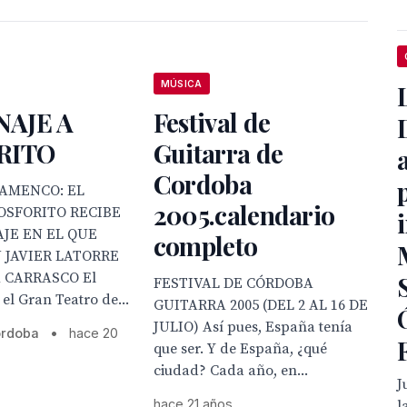
MÚSICA
AJE A
Festival de
RITO
Guitarra de
Cordoba
LAMENCO: EL
2005.calendario
OSFORITO RECIBE
JE EN EL QUE
completo
 JAVIER LATORRE
 CARRASCO El
FESTIVAL DE CÓRDOBA
el Gran Teatro de...
GUITARRA 2005 (DEL 2 AL 16 DE
JULIO) Así pues, España tenía
ordoba
•
hace 20
que ser. Y de España, ¿qué
ciudad? Cada año, en...
J
hace 21 años
l