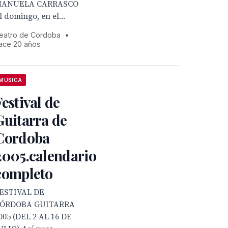
ANUELA CARRASCO
l domingo, en el...
eatro de Cordoba
•
ace 20 años
MÚSICA
Festival de
Guitarra de
Cordoba
2005.calendario
completo
ESTIVAL DE
ÓRDOBA GUITARRA
005 (DEL 2 AL 16 DE