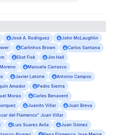
José A. Rodríguez
John McLaughlin
uwer
Carlinhos Brown
Carlos Santana
rn
Eliot Fisk
Jim Hall
 Moreno
Manuela Carrasco
co
Javier Latorre
Antonio Campos
quín Amador
Pedro Sierrra
uel Morao
Carles Benavent
horquez
Juanito Villar
Juan Breva
car del Flamenco” Juan Villar
z
Luis Suarez Avila
Juan Gómez
taquio Alvarez
Pena Flamenca Jose Merce