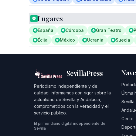
Lugares
España
Córdoba
Gran Teatro
P
Écija
México
Ucrania
Suecia
Nave
SevillaPress
Portad
Periodismo independiente y de
calidad. Informamos con rigor sobre la
Última 
actualidad de Sevilla y Andalucía,
Sevilla
comprometidos con la veracidad y el
Andalu
servicio público.
Gente
El primer diario digital independiente de
Deport
Sevilla
Toros