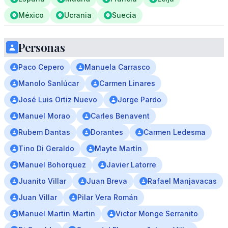
México
Ucrania
Suecia
Personas
Paco Cepero
Manuela Carrasco
Manolo Sanlúcar
Carmen Linares
José Luis Ortiz Nuevo
Jorge Pardo
Manuel Morao
Carles Benavent
Rubem Dantas
Dorantes
Carmen Ledesma
Tino Di Geraldo
Mayte Martín
Manuel Bohorquez
Javier Latorre
Juanito Villar
Juan Breva
Rafael Manjavacas
Juan Villar
Pilar Vera Román
Manuel Martin Martin
Victor Monge Serranito