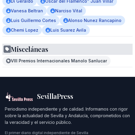
Di Geraldo
Oscar del Flamenco” Juan Villar
Vanesa Beltran
Narciso Vital
Luis Guillermo Cortes
Alonso Nunez Rancapino
Chemi Lopez
Luis Suarez Avila
Misceláneas
VIII Premios Internacionales Manolo Sanlucar
SevillaPress
Periodismo independiente y de calidad. Informamos con rigor
sobre la actualidad de Sevilla y Andalucía, comprometidos con
la veracidad y el servicio público.
El primer diario digital independiente de Sevilla